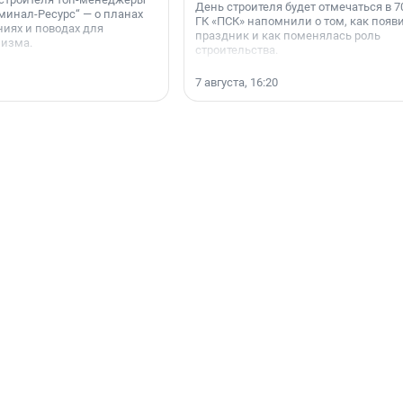
День строителя будет отмечаться в 70
минал-Ресурс“ — о планах
ГК «ПСК» напомнили о том, как появ
иях и поводах для
праздник и как поменялась роль
мизма.
строительства.
7 августа, 16:20