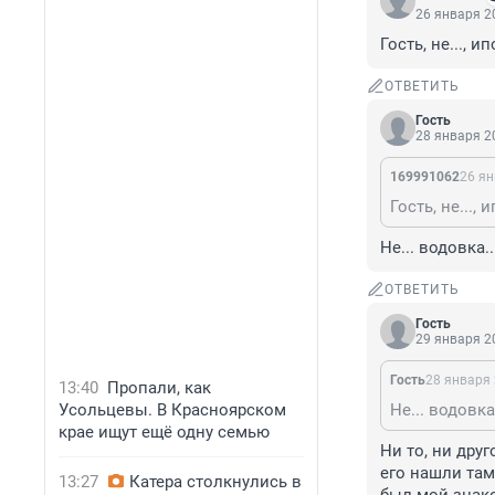
26 января 20
Гость, не..., ип
ОТВЕТИТЬ
Гость
28 января 20
169991062
26 ян
Гость, не..., и
Не... водовка..
ОТВЕТИТЬ
Гость
29 января 20
Гость
28 января 
13:40
Пропали, как
Усольцевы. В Красноярском
Не... водовка.
крае ищут ещё одну семью
Ни то, ни друг
его нашли там.
13:27
Катера столкнулись в