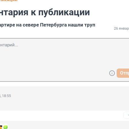
БЛИКАЦИИ
нтария к публикации
артире на севере Петербурга нашли труп
26 январ
Отп
, 18:55