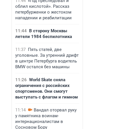
11:44
«Год преследовал и
облил кислотой». Рассказ
петербурженки о жестоком
нападении и реабилитации
11:44
В сторону Москвы
летели 1984 беспилотника
11:37
Пять статей, две
уголовные. За утренний дрифт
в центре Петербурга водитель
BMW остался без машины
11:26
World Skate сняла
ограничения с российских
спортсменов. Они смогут
выступать с флагом и гимном
11:14
Вандал оторвал руку
у памятника воинам-
интернационалистам в
Сосновом Бору