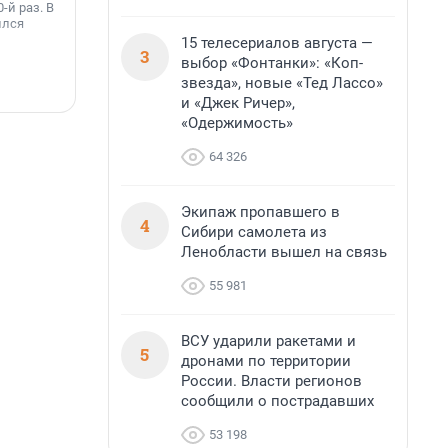
-й раз. В
Ленинградской области. Базовые станции
н
ился
вблизи Лемболовского и Раздолинского озёр,
т
а также недалеко от Большого Тосненского
15 телесериалов августа —
3
водопада.
выбор «Фонтанки»: «Коп-
звезда», новые «Тед Лассо»
7 августа, 14:59
7
и «Джек Ричер»,
«Одержимость»
64 326
Экипаж пропавшего в
4
Сибири самолета из
Ленобласти вышел на связь
55 981
ВСУ ударили ракетами и
5
дронами по территории
России. Власти регионов
сообщили о пострадавших
53 198