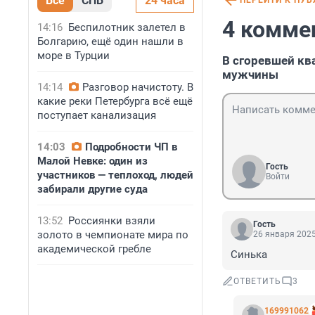
Все
СПБ
24 часа
ПЕРЕЙТИ К ПУ
4 комме
14:16
Беспилотник залетел в
Болгарию, ещё один нашли в
море в Турции
В сгоревшей кв
мужчины
14:14
Разговор начистоту. В
какие реки Петербурга всё ещё
поступает канализация
14:03
Подробности ЧП в
Малой Невке: один из
Гость
участников — теплоход, людей
Войти
забирали другие суда
13:52
Россиянки взяли
Гость
золото в чемпионате мира по
26 января 2025
академической гребле
Синька
ОТВЕТИТЬ
3
169991062