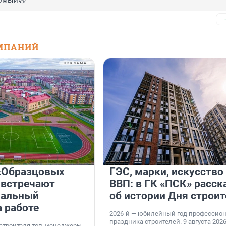
омый😢
МПАНИЙ
«Образцовых
ГЭС, марки, искусство
 встречают
ВВП: в ГК «ПСК» расск
нальный
об истории Дня строит
а работе
2026-й — юбилейный год профессио
праздника строителей. 9 августа 2026
 строителя топ-менеджеры