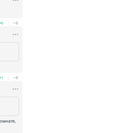
+0
–0
+1
–0
омнате, 