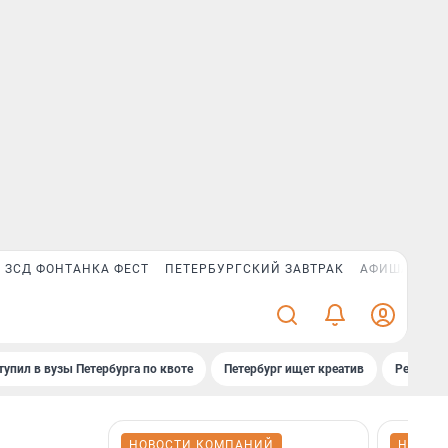
ЗСД ФОНТАНКА ФЕСТ
ПЕТЕРБУРГСКИЙ ЗАВТРАК
АФИША PLUS
тупил в вузы Петербурга по квоте
Петербург ищет креатив
Рейтинги
НОВОСТИ КОМПАНИЙ
НОВОС