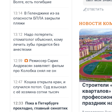
был мой знак
Волге, есть погибшие
ОТВЕТИТЬ
13:14
В Геленджике из-за
опасности БПЛА закрыли
НОВОСТИ КО
пляжи
13:12
Надо потерпеть:
стоматолог объяснил, кому
лечить зубы придется без
анестезии
12:59
Режиссер Сарик
Андреасян заявляет: фильм
про Колобка снял не он
12:47
Кошка открыла кран, и
Строители 
случился потоп. Суд взыскал
кварталов»
с её хозяина сотни тысяч
профессио
праздник н
12:33
Пока в Петербурге
прохладно, главный синоптик
В преддверии Дня