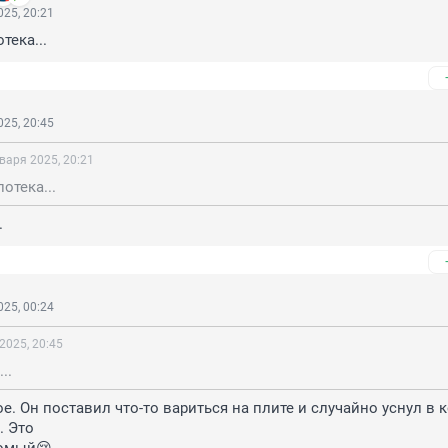
25, 20:21
отека...
25, 20:45
варя 2025, 20:21
потека...
.
25, 00:24
2025, 20:45
..
ое. Он поставил что-то вариться на плите и случайно уснул в к
 Это 
