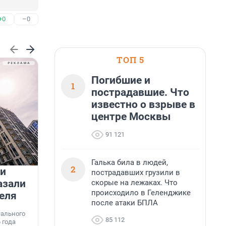
+0
–0
ТОП 5
Погибшие и
1
пострадавшие. Что
известно о взрыве в
центре Москвы
91 121
Галька била в людей,
2
 и
На водоёмах Ленобласти
пострадавших грузили в
азали
заработали новые базовые
скорые на лежаках. Что
происходило в Геленджике
еля
станции МегаФона
К
после атаки БПЛА
к
нального
Инженеры МегаФона установили телеком-
о
85 112
 года
оборудование на популярных водоёмах
т