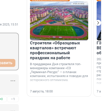
я 2025, 15:51
Строители «Образцовых
ГЭС, м
кварталов» встречают
ВВП: в
профессиональный
об ист
праздник на работе
2026-й —
равить
професси
В преддверии Дня строителя топ-
строителе
менеджеры компании «СЗ
строителя
„Терминал-Ресурс“ — о планах
раз. В ГК
компании, испытаниях и поводах для
появился
осторожного оптимизма.
поменяла
7 августа, 18:00
7 августа,
+0
–1