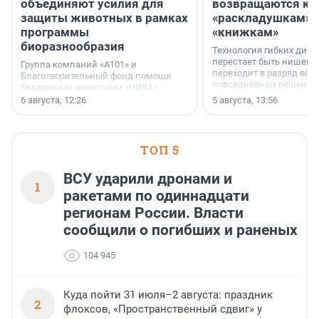
объединяют усилия для
возвращаются к
защиты животных в рамках
«раскладушкам» 
программы
«книжкам»
биоразнообразия
Технология гибких дисп
перестает быть нишевы
Группа компаний «А101» и
переходит в разряд вос
Благотворительный фонд помощи
повседневных решений
бездомным животным «НИКА»
заключили соглашение о
6 августа, 12:26
5 августа, 13:56
стратегическом сотрудничестве.
ТОП 5
ВСУ ударили дронами и
1
ракетами по одиннадцати
регионам России. Власти
сообщили о погибших и раненых
104 945
Куда пойти 31 июля–2 августа: праздник
2
флоксов, «Пространственный сдвиг» у