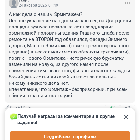
Гость
24 января 2025, 01:49
А как дела с нашим Эрмитажем? 

Лепное украшение на одном из крылец на Дворцовой 
площади рухнуло несколько лет назад, карниз 
эрмитажной половины здания Главного штаба после 
ремонта на ВТОРОЙ год обвалился, фасады Зимнего 
дворца, Малого Эрмитажа (тоже отремонтированного 
недавно) в нескольких местах обтянуты тряпочками), 
портик Нового Эрмитажа - историческую брусчатку 
заменили на новую, из другого камня после 
применения хим. реагентов, фигуры атлантов каждый 
божий день сотни дикарей хватают за пальцы - 
никому никакого дела нет. 

Впечатление, что Эрмитаж - беспризорный, при всем 
обилии охраны и хоз. служб.
+2
–2
ОТВЕТИТЬ
Получай награды за комментарии и другие 
Гость
23 января 2025, 20:47
задания!
В отличие от пио её заботит состояние туалетов и 
Подробнее в профиле
прочего в музее