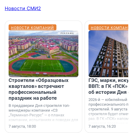
Новости СМИ2
НОВОСТИ КОМПАНИЙ
НОВОСТИ КОМПАНИ
Строители «Образцовых
ГЭС, марки, искус
кварталов» встречают
ВВП: в ГК «ПСК» р
профессиональный
об истории Дня с
праздник на работе
2026-й — юбилейный го
профессионального пр
В преддверии Дня строителя топ-
строителей. 9 августа 2
менеджеры компании «СЗ
строителя будет отмечат
„Терминал-Ресурс“ — о планах
раз. В ГК «ПСК» напомни
компании, испытаниях и поводах для
появился праздник и к
осторожного оптимизма.
7 августа, 18:00
7 августа, 16:20
поменялась роль строит