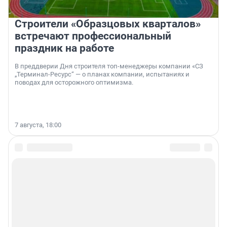
Строители «Образцовых кварталов»
встречают профессиональный
праздник на работе
В преддверии Дня строителя топ-менеджеры компании «СЗ
„Терминал-Ресурс“ — о планах компании, испытаниях и
поводах для осторожного оптимизма.
7 августа, 18:00