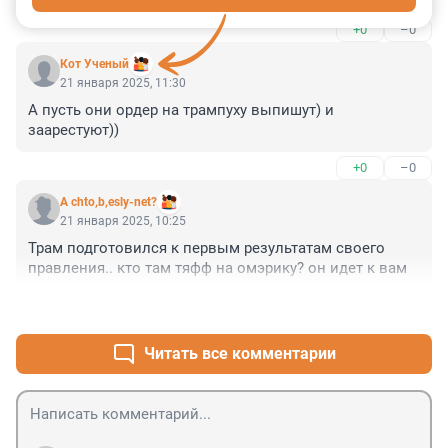
+0
–0
Кот Ученый
21 января 2025, 11:30
А пусть они ордер на трампуху выпишут) и 
заарестуют))
+0
–0
A chto,b,esly-net?
21 января 2025, 10:25
Трам подготовился к первым результатам своего 
правления.. кто там тяфф на омэрику? он идет к вам
+1
–0
Читать все комментарии