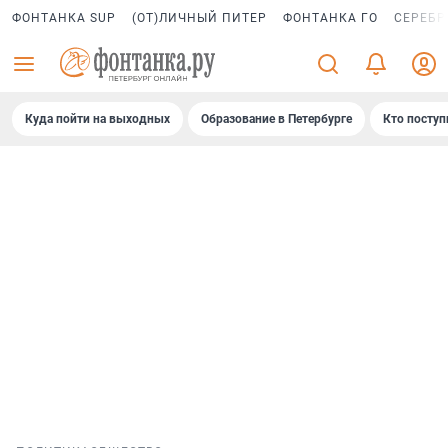
ФОНТАНКА SUP
(ОТ)ЛИЧНЫЙ ПИТЕР
ФОНТАНКА ГО
СЕРЕБР
Куда пойти на выходных
Образование в Петербурге
Кто поступ