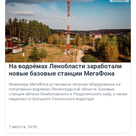
На водоёмах Ленобласти заработали
новые базовые станции МегаФона
Инженеры МегаФона установили телеком-оборудование на
популярных водоёмах Ленинградской области. Базовые
станции вблизи Лемболовского и Раздолинского озёр, а также
недалеко от Большого Тосненского водопада.
7 августа, 14:59