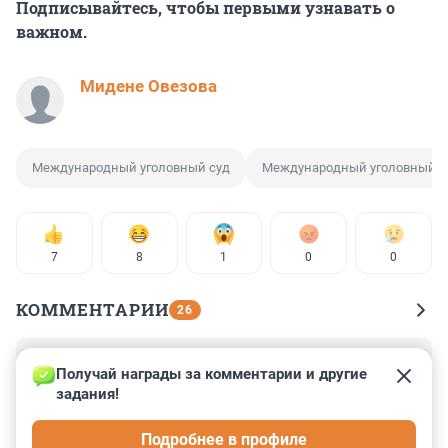
Подписывайтесь, чтобы первыми узнавать о
важном.
Мидене Овезова
Международный уголовный суд
Международный уголовный с
7
8
1
0
0
КОММЕНТАРИИ
26
Гость
21 января 2025, 13:59
Получай награды за комментарии и другие 
задания!
Не признает юрисдикцию мус только на словах. На 
деле же перестали ездить в страны где их могут 
Подробнее в профиле
арестовать.