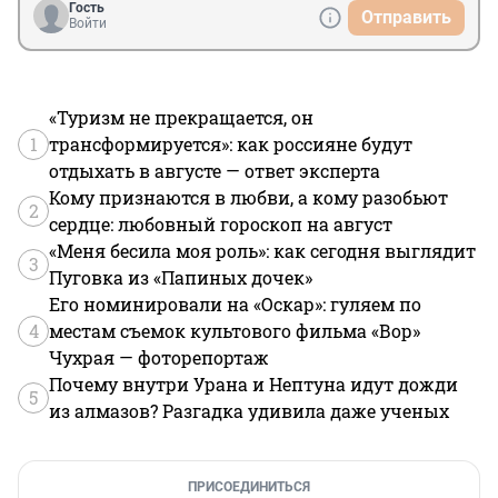
Гость
Отправить
Войти
«Туризм не прекращается, он
1
трансформируется»: как россияне будут
отдыхать в августе — ответ эксперта
Кому признаются в любви, а кому разобьют
2
сердце: любовный гороскоп на август
«Меня бесила моя роль»: как сегодня выглядит
3
Пуговка из «Папиных дочек»
Его номинировали на «Оскар»: гуляем по
4
местам съемок культового фильма «Вор»
Чухрая — фоторепортаж
Почему внутри Урана и Нептуна идут дожди
5
из алмазов? Разгадка удивила даже ученых
ПРИСОЕДИНИТЬСЯ