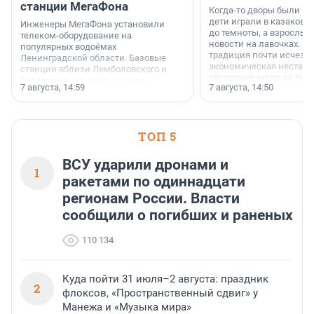
станции МегаФона
Когда-то дворы были ме
дети играли в казаков-
Инженеры МегаФона установили
до темноты, а взрослые
телеком-оборудование на
новости на лавочках. В 1
популярных водоёмах
традиция почти исчезл
Ленинградской области. Базовые
экономическая нестаби
станции вблизи Лемболовского и
отсутствие ухода за те
Раздолинского озёр, а также
7 августа, 14:59
7 августа, 14:50
сделали своё дело.
недалеко от Большого Тосненского
водопада.
ТОП 5
ВСУ ударили дронами и
1
ракетами по одиннадцати
регионам России. Власти
сообщили о погибших и раненых
110 134
Куда пойти 31 июля–2 августа: праздник
2
флоксов, «Пространственный сдвиг» у
Манежа и «Музыка мира»