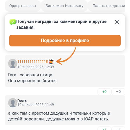
Ордер на арест
Биньямин Нетаньяху
Палата представите
Получай награды за комментарии и другие 
задания!
3
23
1
4
1
Подробнее в профиле
КОММЕНТАРИИ
38
111111111111118
10 января 2025, 12:39
Гага - северная птица.

Она морозов не боится.
+0
–0
Гость
10 января 2025, 11:49
а как там с арестом дедушки и тетеньки которые 
детейй воровали. дедушке можно в ЮАР лететь.
+1
–1