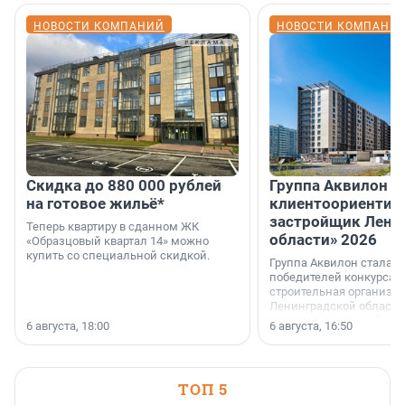
НОВОСТИ КОМПАНИЙ
НОВОСТИ КОМПАНИ
Скидка до 880 000 рублей
Группа Аквилон 
на готовое жильё*
клиентоориентир
застройщик Лени
Теперь квартиру в сданном ЖК
области» 2026
«Образцовый квартал 14» можно
купить со специальной скидкой.
Группа Аквилон стала 
победителей конкурса 
строительная организа
Ленинградской области 
номинации «Самый
6 августа, 18:00
6 августа, 16:50
клиентоориентированн
застройщик Ленинград
области».
ТОП 5