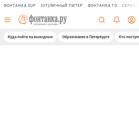
ФОНТАНКА SUP
(ОТ)ЛИЧНЫЙ ПИТЕР
ФОНТАНКА ГО
СЕРЕБР
Куда пойти на выходных
Образование в Петербурге
Кто поступ