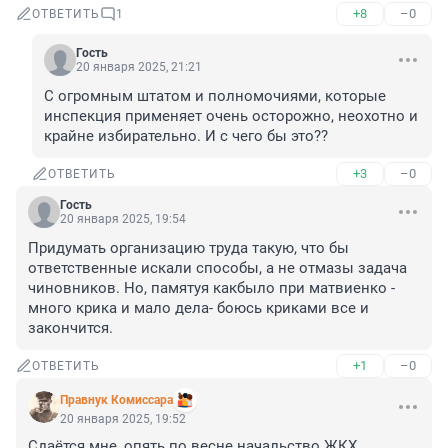
+8
–0
ОТВЕТИТЬ
1
Гость
20 января 2025, 21:21
С огромным штатом и полномочиями, которые 
инспекция применяет очень осторожно, неохотно и 
крайне избирательно. И с чего бы это??
+3
–0
ОТВЕТИТЬ
Гость
20 января 2025, 19:54
Придумать организацию труда такую, что бы 
ответственные искали способы, а не отмазы задача 
чиновников. Но, памятуя какбыло при матвиенко - 
много крика и мало дела- боюсь криками все и 
закончится.
+1
–0
ОТВЕТИТЬ
Правнук Комиссара
20 января 2025, 19:52
Сдаётся мне, опять по весне начальство ЖКХ 