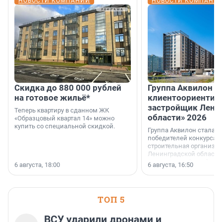
НОВОСТИ КОМПАНИЙ
НОВОСТИ КОМПАНИ
Скидка до 880 000 рублей
Группа Аквилон 
на готовое жильё*
клиентоориентир
застройщик Лени
Теперь квартиру в сданном ЖК
области» 2026
«Образцовый квартал 14» можно
купить со специальной скидкой.
Группа Аквилон стала 
победителей конкурса 
строительная организа
Ленинградской области 
номинации «Самый
6 августа, 18:00
6 августа, 16:50
клиентоориентированн
застройщик Ленинград
области».
ТОП 5
ВСУ ударили дронами и