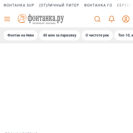
ФОНТАНКА SUP
(ОТ)ЛИЧНЫЙ ПИТЕР
ФОНТАНКА ГО
СЕРЕБР
Фонтан на Неве
40 млн за парковку
О чистоте рек
Топ-10, 