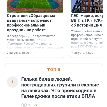
Строители «Образцовых
ГЭС, марки, искус
кварталов» встречают
ВВП: в ГК «ПСК» р
профессиональный
об истории Дня с
праздник на работе
2026-й — юбилейный го
профессионального пр
В преддверии Дня строителя топ-
строителей. 9 августа 2
менеджеры компании «СЗ
строителя будет отмечат
„Терминал-Ресурс“ — о планах
раз. В ГК «ПСК» напомни
компании, испытаниях и поводах для
появился праздник и к
осторожного оптимизма.
7 августа, 18:00
7 августа, 16:20
поменялась роль строит
ТОП 5
Галька била в людей,
1
пострадавших грузили в скорые
на лежаках. Что происходило в
Геленджике после атаки БПЛА
92 139