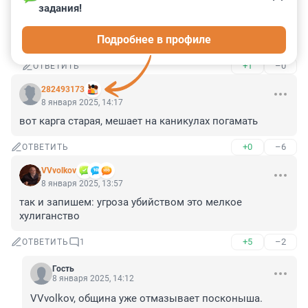
задания!
решить проблемы с жильём. Но так же как и 
остальные пункты программы,всё закончилось 
Подробнее в профиле
пшиком.
+1
–0
ОТВЕТИТЬ
282493173
8 января 2025, 14:17
вот карга старая, мешает на каникулах погамать
+0
–6
ОТВЕТИТЬ
VVvolkov
8 января 2025, 13:57
так и запишем: угроза убийством это мелкое 
хулиганство
+5
–2
ОТВЕТИТЬ
1
Гость
8 января 2025, 14:12
VVvolkov, община уже отмазывает посконыша.