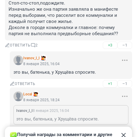
Стоп-сто-стоп,подождите.

Изначально же она партия заявляла в манифесте 
перед выборами, что расселит все коммуналки и 
каждый получит свое жилье.

Доколе в городе коммуналки и главное: почему 
партия не выполнила предвыборные обещания??
+3
–1
ОТВЕТИТЬ
2
Ivanov_I_I
8 января 2025, 16:04
это вы, батенька, у Хрущёва спросите.
+1
–1
ОТВЕТИТЬ
Local
8 января 2025, 18:24
Ivanov_I_I
8 января 2025, 16:04
это вы, батенька, у Хрущёва спросите.
"Стратегия 2020" ("План Путина"), принятый 
Получай награды за комментарии и другие 
едросами, обещал
