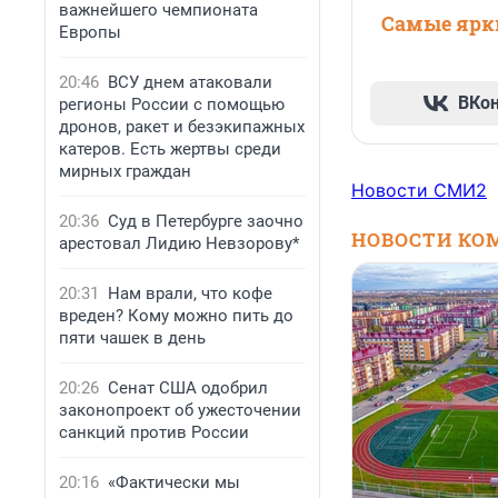
важнейшего чемпионата
Самые ярки
Европы
20:46
ВСУ днем атаковали
ВКо
регионы России с помощью
дронов, ракет и безэкипажных
катеров. Есть жертвы среди
мирных граждан
Новости СМИ2
20:36
Суд в Петербурге заочно
НОВОСТИ КО
арестовал Лидию Невзорову*
20:31
Нам врали, что кофе
вреден? Кому можно пить до
пяти чашек в день
20:26
Сенат США одобрил
законопроект об ужесточении
санкций против России
20:16
«Фактически мы