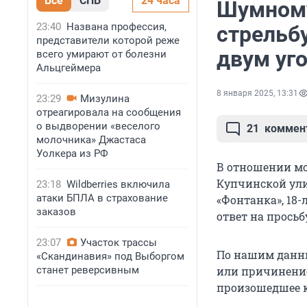
Все
СПБ
24 часа
Шумному
23:40
Названа профессия,
стрельб
представители которой реже
двум уг
всего умирают от болезни
Альцгеймера
8 января 2025, 13:31
23:29
Мизулина
отреагировала на сообщения
о выдворении «веселого
21
коммен
молочника» Джастаса
Уолкера из РФ
В отношении мо
Купчинской улиц
23:18
Wildberries включила
атаки БПЛА в страхование
«Фонтанка», 18-
заказов
ответ на просьб
23:07
Участок трассы
По нашим данны
«Скандинавия» под Выборгом
станет реверсивным
или причинение
произошедшее к