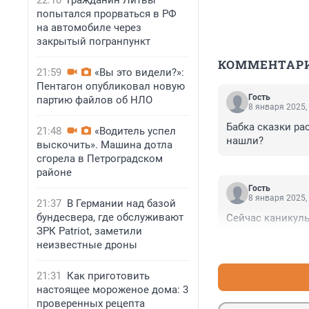
22:10
Гражданин Литвы
попытался прорваться в РФ
на автомобиле через
закрытый погранпункт
КОММЕНТАР
21:59
«Вы это видели?»:
Пентагон опубликовал новую
Гость
партию файлов об НЛО
8 января 2025,
Бабка сказки ра
21:48
«Водитель успел
нашли?
выскочить». Машина дотла
сгорела в Петроградском
районе
Гость
8 января 2025,
21:37
В Германии над базой
бундесвера, где обслуживают
Сейчас каникулы
ЗРК Patriot, заметили
неизвестные дроны
21:31
Как приготовить
настоящее мороженое дома: 3
проверенных рецепта