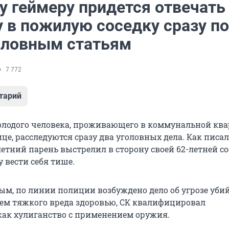
 геймеру придется отвечать 
у в пожилую соседку сразу по
оловным статьям
7 772
тарий
лодого человека, проживающего в коммунальной ква
е, расследуются сразу два уголовных дела. Как писа
летний парень выстрелил в сторону своей 62-летней со
у вести себя тише.
м, по линии полиции возбуждено дело об угрозе уби
м тяжкого вреда здоровью, СК квалифицировал
ак хулиганство с применением оружия.