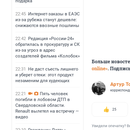
подарка
22:45
Интернет-заказы в ЕАЭС
из-за рубежа станут дешевле:
снижаются ввозные пошлины
22:42
Редакция «России-24»
обратилась в прокуратуру и СК
из-за угроз в адрес
создателей фильма «Колобок»
Больше новост
online»
. Подпис
22:31
Не даст съесть лишнего
и уберет отеки: этот продукт
незаменим для худеющих
Артур Т
корреспонд
22:21
Пять человек
погибли в лобовом ДТП в
Свердловской области.
25
Renault вылетел на встречку —
видео
Увидели опечатку? В