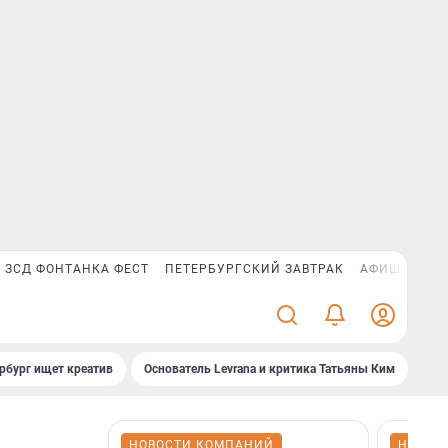
ЗСД ФОНТАНКА ФЕСТ
ПЕТЕРБУРГСКИЙ ЗАВТРАК
АФИША PLUS
рбург ищет креатив
Основатель Levrana и критика Татьяны Ким
Зач
НОВОСТИ КОМПАНИЙ
НОВОС