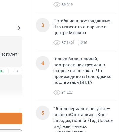
89 619
Погибшие и пострадавшие.
3
Что известно о взрыве в
центре Москвы
87 140
216
истолет 
Галька била в людей,
4
пострадавших грузили в
скорые на лежаках. Что
+0
–0
происходило в Геленджике
после атаки БПЛА
81 227
+0
–0
15 телесериалов августа —
5
выбор «Фонтанки»: «Коп-
звезда», новые «Тед Лассо»
и «Джек Ричер»,