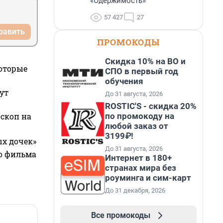
«Одержимость»
57 427
27
равить
ПРОМОКОДЫ
Скидка 10% на ВО и
которые
СПО в первый год
обучения
ут
До 31 августа, 2026
ROSTIC'S - скидка 20%
по промокоду на
оскоп на
любой заказ от
3199₽!
ых дочек»
До 31 августа, 2026
го фильма
Интернет в 180+
странах мира без
роуминга и сим-карт
До 31 декабря, 2026
Все промокоды