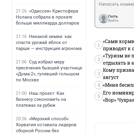
21:26
«Одиссея» Кристофера
Нолана собрала в прокате
Гость
Войти
больше миллиарда долларов
21:16
Никакой химии: как
«Сами корми
спасти урожай яблок от
1
приводят к 
парши — инструкция агронома
«Туризм не 
2
21:06
Суд избрал меру
отдыхать в а
пресечения бывшей участнице
Кому призна
3
«Дома-2», гулявшей голышом
август
по Москве
4
«Меня бесил
Его номинир
21:00
Наш проект: Как
5
бизнесу сэкономить на
«Вор» Чухра
платежах за рубеж
20:56
«Мерзкий способ»:
Хорватия оставила лидеров
сборной России без