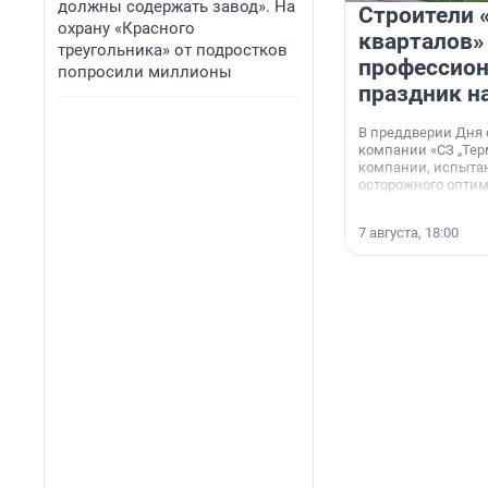
должны содержать завод». На
Строители 
охрану «Красного
кварталов»
треугольника» от подростков
профессио
попросили миллионы
праздник н
В преддверии Дня
компании «СЗ „Тер
компании, испытан
осторожного опти
7 августа, 18:00