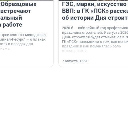
«Образцовых
ГЭС, марки, искусство
 встречают
ВВП: в ГК «ПСК» расск
нальный
об истории Дня строит
а работе
2026-й — юбилейный год профессио
праздника строителей. 9 августа 2026
 строителя топ-менеджеры
День строителя будет отмечаться в 70
минал-Ресурс“ — о планах
ГК «ПСК» напомнили о том, как появ
иях и поводах для
праздник и как поменялась роль
мизма.
строительства.
7 августа, 16:20