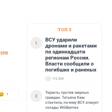
ТОП 5
ВСУ ударили
1
дронами и ракетами
по одиннадцати
 SPB
регионам России.
Власти сообщили о
погибших и раненых
112 529
Теракты против мирных
1
2
граждан. Татьяна Ким
ответила, почему ВСУ атакует
склады Wildberries