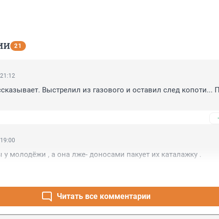
ИИ
21
 21:12
ссказывает. Выстрелил из газового и оставил след копоти... П
 19:00
 у молодёжи , а она лже- доносами пакует их каталажку .
Читать все комментарии