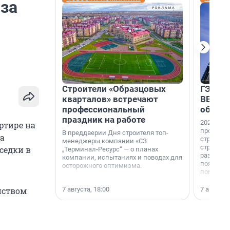
за
Строители «Образцовых
ГЭС, м
кварталов» встречают
ВВП: в
профессиональный
об ист
праздник на работе
2026-й —
ртире на
професси
В преддверии Дня строителя топ-
ла
строителе
менеджеры компании «СЗ
строителя
седки в
„Терминал-Ресурс“ — о планах
раз. В ГК
компании, испытаниях и поводах для
появился
осторожного оптимизма.
поменяла
7 августа, 18:00
7 августа,
йством