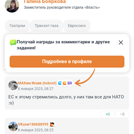
Галина Бояркова
Заместитель руководителя отдела «Власть»
Газпром
Транзит газа
Евросоюз
Получай награды за комментарии и другие 
задания!
2
19
2
0
0
Подробнее в профиле
КОММЕНТАРИИ
68
МАХим Исаев (hoboot)
8 января 2025, 08:27
ЕС к этому стремились долго, у них там все для НАТО 
:о)
+0
–0
VKuser188688999
8 января 2025, 08:25