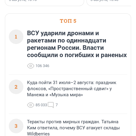
инструмент, доступный для многих
предпринимателей. Будь то новый
офис, склад, торговое помещение
или готовый арендный бизнес —
успех сделки зависит от правильного
ТОП 5
выбора объекта и грамотного
финансирования.
ВСУ ударили дронами и
1
ракетами по одиннадцати
регионам России. Власти
сообщили о погибших и раненых
106 346
Куда пойти 31 июля–2 августа: праздник
2
флоксов, «Пространственный сдвиг» у
Манежа и «Музыка мира»
85 033
7
Теракты против мирных граждан. Татьяна
3
Ким ответила, почему ВСУ атакует склады
Wildberries