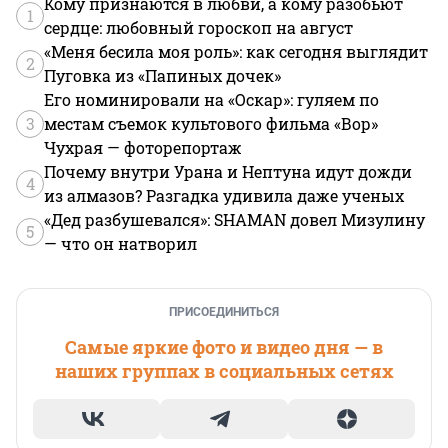
Кому признаются в любви, а кому разобьют
1
сердце: любовный гороскоп на август
«Меня бесила моя роль»: как сегодня выглядит
2
Пуговка из «Папиных дочек»
Его номинировали на «Оскар»: гуляем по
3
местам съемок культового фильма «Вор»
Чухрая — фоторепортаж
Почему внутри Урана и Нептуна идут дожди
4
из алмазов? Разгадка удивила даже ученых
«Дед разбушевался»: SHAMAN довел Мизулину
5
— что он натворил
ПРИСОЕДИНИТЬСЯ
Самые яркие фото и видео дня — в
наших группах в социальных сетях