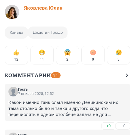
Яковлева Юлия
Канада
Джастин Трюдо
12
11
2
0
3
КОММЕНТАРИИ
91
Гость
7 января 2025, 12:52
Какой именно танк слыл именно Деникинским их 
тама столько было и танка и другого хода что 
перечислять в одном столбеце задача не для 
простецы.
+0
–0