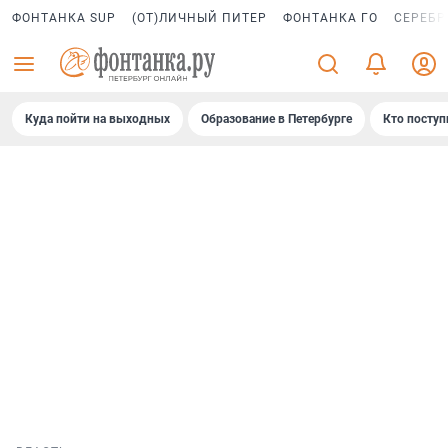
ФОНТАНКА SUP
(ОТ)ЛИЧНЫЙ ПИТЕР
ФОНТАНКА ГО
СЕРЕБР
Куда пойти на выходных
Образование в Петербурге
Кто поступ