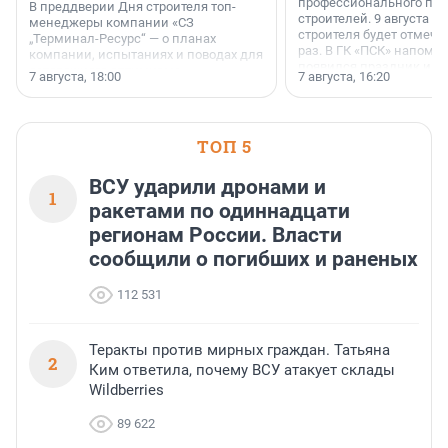
профессионального пр
В преддверии Дня строителя топ-
строителей. 9 августа 2
менеджеры компании «СЗ
строителя будет отмечат
„Терминал-Ресурс“ — о планах
раз. В ГК «ПСК» напомни
компании, испытаниях и поводах для
появился праздник и к
осторожного оптимизма.
7 августа, 18:00
7 августа, 16:20
поменялась роль строит
ТОП 5
ВСУ ударили дронами и
1
ракетами по одиннадцати
регионам России. Власти
сообщили о погибших и раненых
112 531
Теракты против мирных граждан. Татьяна
2
Ким ответила, почему ВСУ атакует склады
Wildberries
89 622