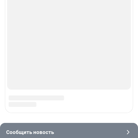
© 2000-2026 Фонтанка.Ру
Свидетельство Роскомнадзора ЭЛ № ФС 77-66333 от 14.07.2016
© ООО «Интернет Технологии»