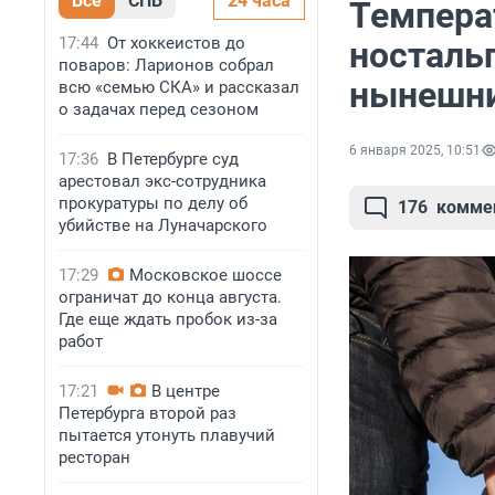
Все
СПБ
24 часа
Темпера
17:44
От хоккеистов до
носталь
поваров: Ларионов собрал
нынешни
всю «семью СКА» и рассказал
о задачах перед сезоном
6 января 2025, 10:51
17:36
В Петербурге суд
арестовал экс-сотрудника
прокуратуры по делу об
176
комме
убийстве на Луначарского
17:29
Московское шоссе
ограничат до конца августа.
Где еще ждать пробок из-за
работ
17:21
В центре
Петербурга второй раз
пытается утонуть плавучий
ресторан