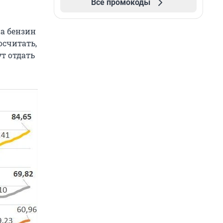
Все промокоды
на бензин
осчитать,
т отдать