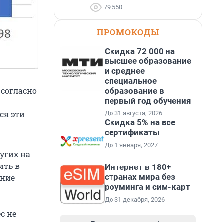
79 550
ПРОМОКОДЫ
Скидка 72 000 на
высшее образование
и среднее
специальное
 согласно
образование в
первый год обучения
ся эти
До 31 августа, 2026
Скидка 5% на все
сертификаты
До 1 января, 2027
ругих на
ить в
Интернет в 180+
странах мира без
ение
роуминга и сим-карт
До 31 декабря, 2026
с не