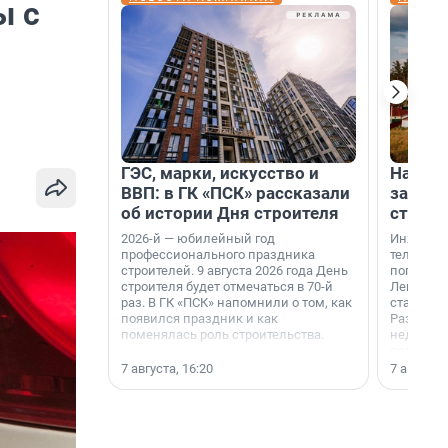
ы с
ГЭС, марки, искусство и
На вод
ВВП: в ГК «ПСК» рассказали
зарабо
об истории Дня строителя
станци
2026-й — юбилейный год
Инженер
профессионального праздника
телеком-
строителей. 9 августа 2026 года День
популярн
строителя будет отмечаться в 70-й
Ленингра
раз. В ГК «ПСК» напомнили о том, как
станции 
появился праздник и как
Раздолин
поменялась роль строительства.
недалеко
водопада
7 августа, 16:20
7 августа,