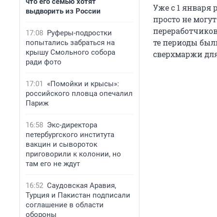
что его семью хотят
Уже с 1 января 
выдворить из России
просто не могу
переработчиков 
17:08
Руферы-подростки
те периоды был
попытались забраться на
крышу Смольного собора
сверхмаржи для
ради фото
17:01
«Помойки и крысы»:
российского пловца опечалил
Париж
16:58
Экс-директора
петербургского института
вакцин и сывороток
приговорили к колонии, но
там его не ждут
16:52
Саудовская Аравия,
Турция и Пакистан подписали
соглашение в области
обороны