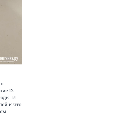
но
шие 12
годы. И
лей и что
нем