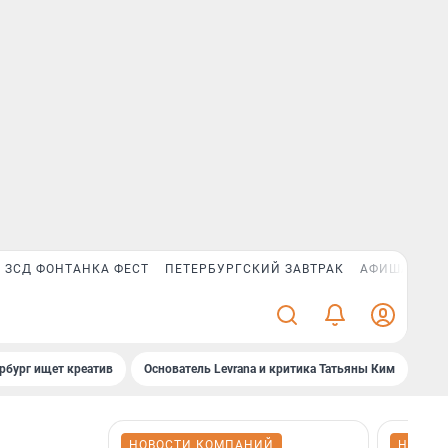
ЗСД ФОНТАНКА ФЕСТ
ПЕТЕРБУРГСКИЙ ЗАВТРАК
АФИША PLUS
рбург ищет креатив
Основатель Levrana и критика Татьяны Ким
Зач
НОВОСТИ КОМПАНИЙ
НОВОС