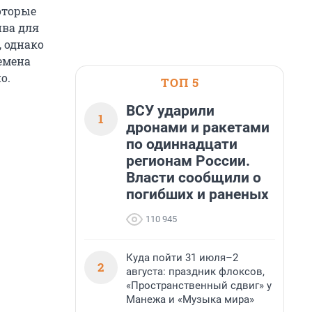
оторые
ива для
, однако
емена
о.
ТОП 5
ВСУ ударили
1
дронами и ракетами
по одиннадцати
регионам России.
Власти сообщили о
погибших и раненых
110 945
Куда пойти 31 июля–2
2
августа: праздник флоксов,
«Пространственный сдвиг» у
Манежа и «Музыка мира»