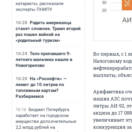
катаракты, рассказали
эксперты ПНИПУ
16:28
Родить американца
станет сложнее. Трамп второй
раз пошел войной на
«родильный туризм»
Во-первых, с 1 
16:24
Тело пропавшего 9-
летнего мальчика нашли в
Налоговому коде
Новогорелово
нефтеперерабат
выплаты, объяс
16:20
На «Роснефти» —
лимит до 10 литров по
топливным картам?
Арифметика очен
Разбираемся
наших АЗС почти
литры АИ-92, это
16:16
Бюджет Петербурга
акциза до 17 0
заработает на городском
увеличивает эту
имуществе дополнительные
конкуренция за 
2,2 млрд рублей на