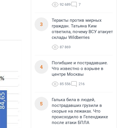
92 689
7
Теракты против мирных
3
граждан. Татьяна Ким
ответила, почему ВСУ атакует
склады Wildberries
87 869
Погибшие и пострадавшие.
4
Что известно о взрыве в
центре Москвы
85 556
216
Галька била в людей,
5
пострадавших грузили в
скорые на лежаках. Что
происходило в Геленджике
после атаки БПЛА