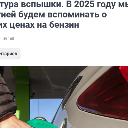
тура вспышки. В 2025 году м
гией будем вспоминать о
х ценах на бензин
49 105
нтариев