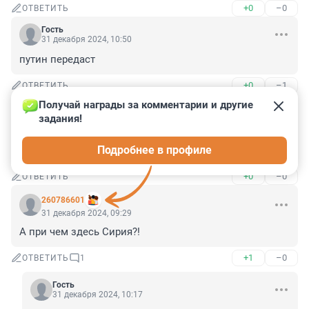
+0
–0
ОТВЕТИТЬ
Гость
31 декабря 2024, 10:50
путин передаст
+0
–1
ОТВЕТИТЬ
Получай награды за комментарии и другие 
Гость
31 декабря 2024, 10:16
задания!
хорошие новости! это вам не заморозку средств. РФ 
Подробнее в профиле
тырит по банкам. понятно вам всем?
+0
–0
ОТВЕТИТЬ
260786601
31 декабря 2024, 09:29
А при чем здесь Сирия?!
+1
–0
ОТВЕТИТЬ
1
Гость
31 декабря 2024, 10:17