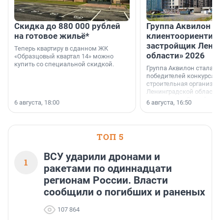
Скидка до 880 000 рублей
Группа Аквилон 
на готовое жильё*
клиентоориентир
застройщик Лени
Теперь квартиру в сданном ЖК
области» 2026
«Образцовый квартал 14» можно
купить со специальной скидкой.
Группа Аквилон стала 
победителей конкурса 
строительная организа
Ленинградской области 
номинации «Самый
6 августа, 18:00
6 августа, 16:50
клиентоориентированн
застройщик Ленинград
области».
ТОП 5
ВСУ ударили дронами и
1
ракетами по одиннадцати
регионам России. Власти
сообщили о погибших и раненых
107 864