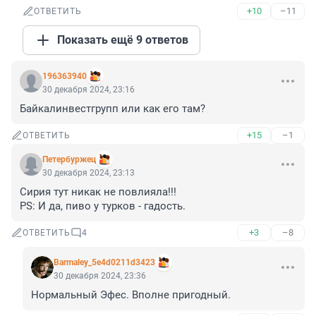
+10
–11
ОТВЕТИТЬ
Показать ещё 9 ответов
196363940
30 декабря 2024, 23:16
Байкалинвестгрупп или как его там?
+15
–1
ОТВЕТИТЬ
Пeтербуржец
30 декабря 2024, 23:13
Сирия тут никак не повлияла!!!

PS: И да, пиво у турков - гадость.
+3
–8
ОТВЕТИТЬ
4
Barmaley_5e4d0211d3423
30 декабря 2024, 23:36
Нормальный Эфес. Вполне пригодный.