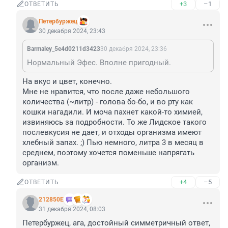
+3
–1
ОТВЕТИТЬ
Пeтербуржец
30 декабря 2024, 23:43
Barmaley_5e4d0211d3423
30 декабря 2024, 23:36
Нормальный Эфес. Вполне пригодный.
На вкус и цвет, конечно. 

Мне не нравится, что после даже небольшого 
количества (~литр) - голова бо-бо, и во рту как 
кошки нагадили. И моча пахнет какой-то химией, 
извиняюсь за подробности. То же Лидское такого 
послевкусия не дает, и отходы организма имеют 
хлебный запах. ;) Пью немного, литра 3 в месяц в 
среднем, поэтому хочется поменьше напрягать 
организм.
+4
–5
ОТВЕТИТЬ
212850Е
31 декабря 2024, 08:03
Пeтербуржец, ага, достойный симметричный ответ, 