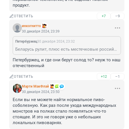
продукт.
+7
–9
ОТВЕТИТЬ
инкогнитто
30 декабря 2024, 23:39
Пeтербуржец
30 декабря 2024, 23:32
Беларусь рулит, плюс есть местечковые российские марки, которые варят пиво добросовестно и по нормальной технологии, а не бодяжат пивной продукт.
Пeтербуржец, и где они берут солод то? неуж то наш 
отечественный
+12
–1
ОТВЕТИТЬ
Марти МакФлай
30 декабря 2024, 23:50
Если вы не можете найти нормальное пиво- 
соболезную. Как раз после ухода международных 
монстров на полках стало появляться что-то 
стоящее. И это не говоря уже о небольших 
локальных пивоварнях.