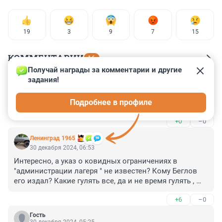
19
3
9
7
15
КОММЕНТАРИИ
16
Получай награды за комментарии и другие 
задания!
Гость
30 декабря 2024, 13:29
Подробнее в профиле
Выгул шерстистых специалистов.
+0
–0
Ленинград 1965
30 декабря 2024, 06:53
Интересно, а указ о ковидных ограничениях в 
"администрации лагеря " не известен? Кому Беглов 
его издал? Какие гулять все, да и не время гулять , 
СВО идёт.
+6
–0
Гость