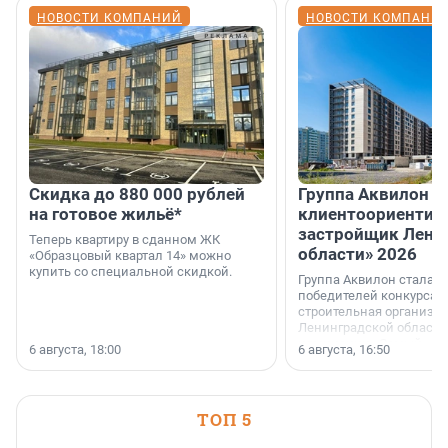
НОВОСТИ КОМПАНИЙ
НОВОСТИ КОМПАНИ
Скидка до 880 000 рублей
Группа Аквилон 
на готовое жильё*
клиентоориентир
застройщик Лени
Теперь квартиру в сданном ЖК
области» 2026
«Образцовый квартал 14» можно
купить со специальной скидкой.
Группа Аквилон стала 
победителей конкурса 
строительная организа
Ленинградской области 
номинации «Самый
6 августа, 18:00
6 августа, 16:50
клиентоориентированн
застройщик Ленинград
области».
ТОП 5