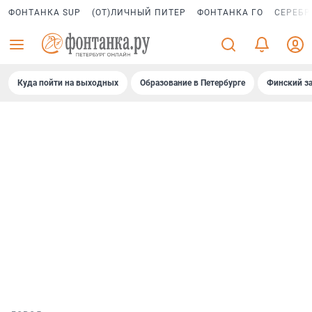
ФОНТАНКА SUP
(ОТ)ЛИЧНЫЙ ПИТЕР
ФОНТАНКА ГО
СЕРЕБР
Куда пойти на выходных
Образование в Петербурге
Финский за