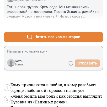
30 декабря 2024, 05:25
Есть новая группа. Крем сода. Мы меняяяялись 
одееееждой на хоооолоде. Просто Зыкина, ремейк по 
смыслу. Музон у них улетный. Но вот слова

...... На коленке импровизировали со стихами. 
+0
–1
Успехов с музыкальным стартапом, Cream Soda 
project of Izotov Media, самый клёвый продакшен, iny 
humid opinion. И мэйби бэйби катит. И можно, и клёво, 
Читать все комментарии
и , тащит, как от Корнелюка..... Билет на балет...... Но у 
Мэйби бэйби стиль юной Мисси Элиотт. Не меньше. 
Телку спродюсировали нехидо

Нафаршировали уверенностью. Молодцы. Сейчас 
качественно прокачивают. Не времена, ах слава тебе 
Гость
Отправить
хоспади, битых шансоньезе и их протежеже....... Тоже 
Войти
огонь. Но... Ложка хороша к обеду
Кому признаются в любви, а кому разобьют
1
сердце: любовный гороскоп на август
«Меня бесила моя роль»: как сегодня выглядит
2
Пуговка из «Папиных дочек»