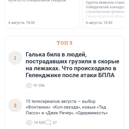
купить со специальной скидкой.
Группа Аквилон стала 
победителей конкурса 
строительная организа
Ленинградской области 
номинации «Самый
6 августа, 18:00
6 августа, 16:50
клиентоориентированн
застройщик Ленинград
области».
ТОП 5
Галька била в людей,
1
пострадавших грузили в скорые
на лежаках. Что происходило в
Геленджике после атаки БПЛА
91 056
15 телесериалов августа — выбор
2
«Фонтанки»: «Коп-звезда», новые «Тед
Лассо» и «Джек Ричер», «Одержимость»
74 520
27