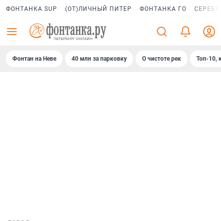
ФОНТАНКА SUP
(ОТ)ЛИЧНЫЙ ПИТЕР
ФОНТАНКА ГО
СЕРЕБР
Фонтан на Неве
40 млн за парковку
О чистоте рек
Топ-10, 