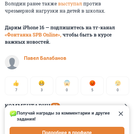
Володин ранее также
выступал
против
чрезмерной нагрузки на детей в школах.
Дарим iPhone 16 — подпишитесь на тг-канал
«Фонтанка SPB Online»,
чтобы быть в курсе
важных новостей.
Павел Балабанов
7
3
0
5
0
КОММЕНТАРИИ
27
Получай награды за комментарии и другие 
задания!
Гость
27 декабря 2024, 14:05
Подробнее в профиле
больше политинформации для школьников!