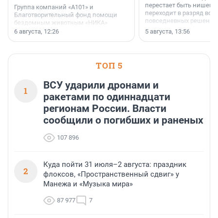
перестает быть нишевы
Группа компаний «А101» и
переходит в разряд вос
Благотворительный фонд помощи
повседневных решений
бездомным животным «НИКА»
заключили соглашение о
6 августа, 12:26
5 августа, 13:56
стратегическом сотрудничестве.
ТОП 5
ВСУ ударили дронами и
1
ракетами по одиннадцати
регионам России. Власти
сообщили о погибших и раненых
107 896
Куда пойти 31 июля–2 августа: праздник
2
флоксов, «Пространственный сдвиг» у
Манежа и «Музыка мира»
87 977
7