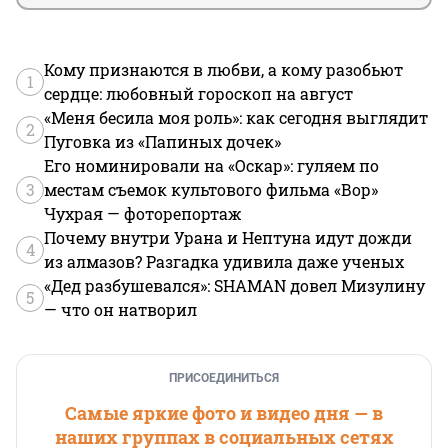
Кому признаются в любви, а кому разобьют
1
сердце: любовный гороскоп на август
«Меня бесила моя роль»: как сегодня выглядит
2
Пуговка из «Папиных дочек»
Его номинировали на «Оскар»: гуляем по
3
местам съемок культового фильма «Вор»
Чухрая — фоторепортаж
Почему внутри Урана и Нептуна идут дожди
4
из алмазов? Разгадка удивила даже ученых
«Дед разбушевался»: SHAMAN довел Мизулину
5
— что он натворил
ПРИСОЕДИНИТЬСЯ
Самые яркие фото и видео дня — в
наших группах в социальных сетях