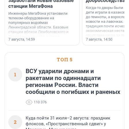
заработали новые базовые
добрососедства
станции МегаФона
Когда-то дворы были ме
дети играли в казаков-
Инженеры МегаФона установили
до темноты, а взрослые
телеком-оборудование на
новости на лавочках. В 1
популярных водоёмах
традиция почти исчезл
Ленинградской области. Базовые
экономическая нестаби
станции вблизи Лемболовского и
отсутствие ухода за те
Раздолинского озёр, а также
7 августа, 14:59
7 августа, 14:50
сделали своё дело.
недалеко от Большого Тосненского
водопада.
ТОП 5
ВСУ ударили дронами и
1
ракетами по одиннадцати
регионам России. Власти
сообщили о погибших и раненых
110 376
Куда пойти 31 июля–2 августа: праздник
2
флоксов, «Пространственный сдвиг» у