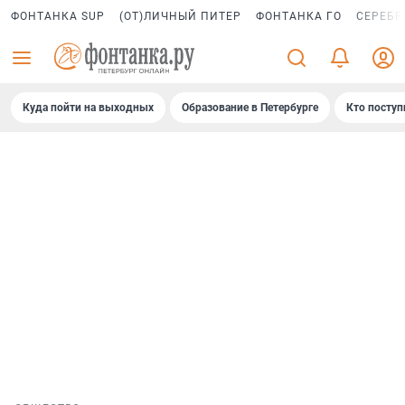
ФОНТАНКА SUP
(ОТ)ЛИЧНЫЙ ПИТЕР
ФОНТАНКА ГО
СЕРЕБР
Куда пойти на выходных
Образование в Петербурге
Кто поступ