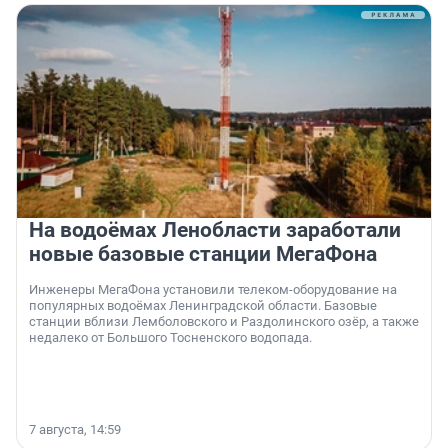
На водоёмах Ленобласти заработали
новые базовые станции МегаФона
Инженеры МегаФона установили телеком-оборудование на
популярных водоёмах Ленинградской области. Базовые
станции вблизи Лемболовского и Раздолинского озёр, а также
недалеко от Большого Тосненского водопада.
7 августа, 14:59