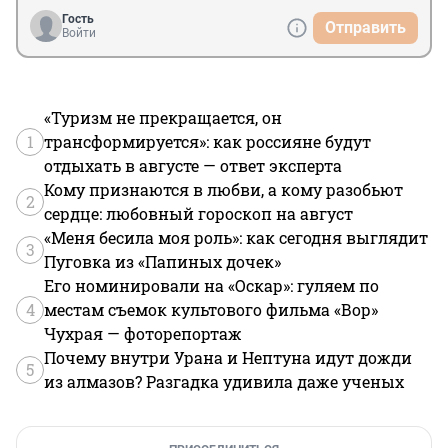
Гость
Отправить
Войти
«Туризм не прекращается, он
1
трансформируется»: как россияне будут
отдыхать в августе — ответ эксперта
Кому признаются в любви, а кому разобьют
2
сердце: любовный гороскоп на август
«Меня бесила моя роль»: как сегодня выглядит
3
Пуговка из «Папиных дочек»
Его номинировали на «Оскар»: гуляем по
4
местам съемок культового фильма «Вор»
Чухрая — фоторепортаж
Почему внутри Урана и Нептуна идут дожди
5
из алмазов? Разгадка удивила даже ученых