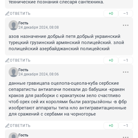
технические познания слесаря сантехника.
+0
–1
ОТВЕТИТЬ
Гость
24 декабря 2024, 08:08
азов назначение добрый петя добрый украинский 
турецкий грузинский армянский полицейский. злой 
полицейский азербайджанский полицейский
+0
–1
ОТВЕТИТЬ
Гость
24 декабря 2024, 08:06
данные гравицапа оцелопа-оцеола-куба сербские 
сепаратисты антиапачи поехали до бабушки -кракен 
краков для разборки с кракатуком зело счастливо 
чтоб орех сей их королями были разгрызйоны -в фбр 
изобретают аппараты типа нло антигравитационные 
для сражений с сербами на чорногорье
+0
–1
ОТВЕТИТЬ
Гость