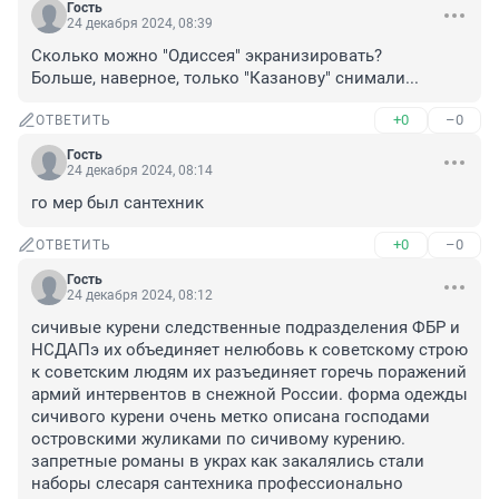
Гость
24 декабря 2024, 08:39
Сколько можно "Одиссея" экранизировать? 

Больше, наверное, только "Казанову" снимали...
+0
–0
ОТВЕТИТЬ
Гость
24 декабря 2024, 08:14
го мер был сантехник
+0
–0
ОТВЕТИТЬ
Гость
24 декабря 2024, 08:12
сичивые курени следственные подразделения ФБР и 
НСДАПэ их объединяет нелюбовь к советскому строю 
к советским людям их разъединяет горечь поражений 
армий интервентов в снежной России. форма одежды 
сичивого курени очень метко описана господами 
островскими жуликами по сичивому курению. 
запретные романы в украх как закалялись стали 
наборы слесаря сантехника профессионально 