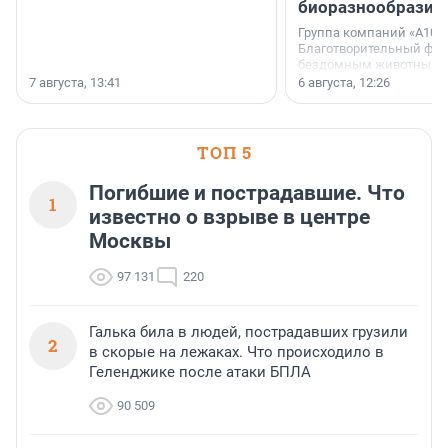
биоразнообразия
Группа компаний «А101»
Благотворительный фо
бездомным животным 
заключили соглашение
7 августа, 13:41
6 августа, 12:26
стратегическом сотрудн
ТОП 5
Погибшие и пострадавшие. Что
1
известно о взрыве в центре
Москвы
97 131
220
Галька била в людей, пострадавших грузили
2
в скорые на лежаках. Что происходило в
Геленджике после атаки БПЛА
90 509