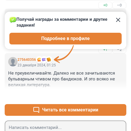
делала журналистка на Мальте или журналист в 
+0
–0
Словакии.
Гость
23 декабря 2024, 01:40
Получай награды за комментарии и другие 
задания!
Не смотрел ни одной серии этого Петербурха и эти 
горжусь чрезвычайно. Мерзотнотность тогдашних 
Подробнее в профиле
"святых годов" не нуждается в художественном 
воспевании.
+1
–2
275640356
23 декабря 2024, 01:25
Не преувеличивайте. Далеко не все зачитываются 
бульварным чтивом про бандюков. И это всяко не 
великая литература.
+1
–2
Читать все комментарии