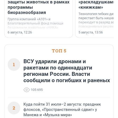
защиты животных в рамках
«раскладушкам» 
программы
«книжкам»
биоразнообразия
Технология гибких дисп
перестает быть нишевы
Группа компаний «А101» и
переходит в разряд вос
Благотворительный фонд помощи
повседневных решений
бездомным животным «НИКА»
заключили соглашение о
6 августа, 12:26
5 августа, 13:56
стратегическом сотрудничестве.
ТОП 5
ВСУ ударили дронами и
1
ракетами по одиннадцати
регионам России. Власти
сообщили о погибших и раненых
105 695
Куда пойти 31 июля–2 августа: праздник
2
флоксов, «Пространственный сдвиг» у
Манежа и «Музыка мира»