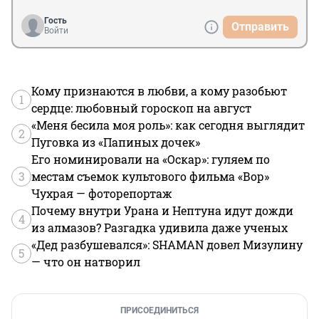
Гость
Отправить
Войти
Кому признаются в любви, а кому разобьют
1
сердце: любовный гороскоп на август
«Меня бесила моя роль»: как сегодня выглядит
2
Пуговка из «Папиных дочек»
Его номинировали на «Оскар»: гуляем по
3
местам съемок культового фильма «Вор»
Чухрая — фоторепортаж
Почему внутри Урана и Нептуна идут дожди
4
из алмазов? Разгадка удивила даже ученых
«Дед разбушевался»: SHAMAN довел Мизулину
5
— что он натворил
ПРИСОЕДИНИТЬСЯ