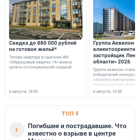
Скидка до 880 000 рублей
Группа Аквилон 
на готовое жильё*
клиентоориентир
застройщик Лени
Теперь квартиру в сданном ЖК
области» 2026
«Образцовый квартал 14» можно
купить со специальной скидкой.
Группа Аквилон стала 
победителей конкурса 
строительная организа
Ленинградской области 
номинации «Самый
6 августа, 18:00
6 августа, 16:50
клиентоориентированн
застройщик Ленинград
области».
ТОП 5
Погибшие и пострадавшие. Что
1
известно о взрыве в центре