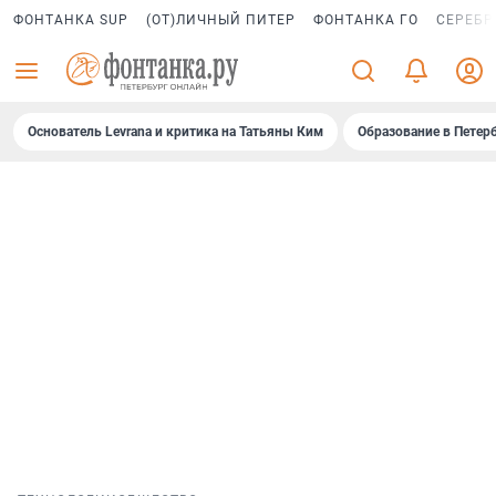
ФОНТАНКА SUP
(ОТ)ЛИЧНЫЙ ПИТЕР
ФОНТАНКА ГО
СЕРЕБР
Основатель Levrana и критика на Татьяны Ким
Образование в Петер