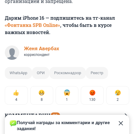
организацией и запрещена.
Дарим iPhone 16 — подпишитесь на тг-канал
«Фонтанка SPB Online»
, чтобы быть в курсе
важных новостей.
Женя Авербах
корреспондент
WhatsApp
ОРИ
Роскомнадзор
Реестр
4
8
1
130
2
КОММЕНТАРИИ
82
Получай награды за комментарии и другие 
задания!
Гость
2 января 2025, 15:30