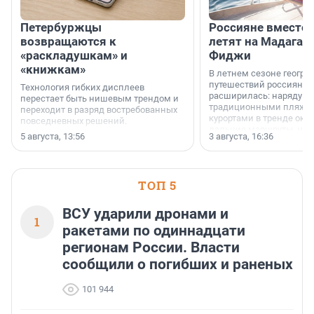
Петербуржцы
Россияне вместо
возвращаются к
летят на Мадагас
«раскладушкам» и
Фиджи
«книжкам»
В летнем сезоне геогра
путешествий россиян з
Технология гибких дисплеев
расширилась: наряду с
перестает быть нишевым трендом и
традиционными пляж
переходит в разряд востребованных
курортами в тренде ока
повседневных решений.
дальние маршруты, нап
5 августа, 13:56
3 августа, 16:36
острова Африки и Азии,
свидетельствуют данны
МегаФона.
ТОП 5
ВСУ ударили дронами и
1
ракетами по одиннадцати
регионам России. Власти
сообщили о погибших и раненых
101 944