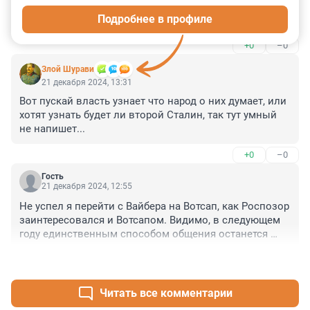
Подробнее в профиле
Издеваешься?
+0
–0
Злой Шурави
21 декабря 2024, 13:31
Вот пускай власть узнает что народ о них думает, или 
хотят узнать будет ли второй Сталин, так тут умный 
не напишет...
+0
–0
Гость
21 декабря 2024, 12:55
Не успел я перейти с Вайбера на Вотсап, как Роспозор 
заинтересовался и Вотсапом. Видимо, в следующем 
году единственным способом общения останется 
перестукивание через стены камер.
+2
–0
Читать все комментарии