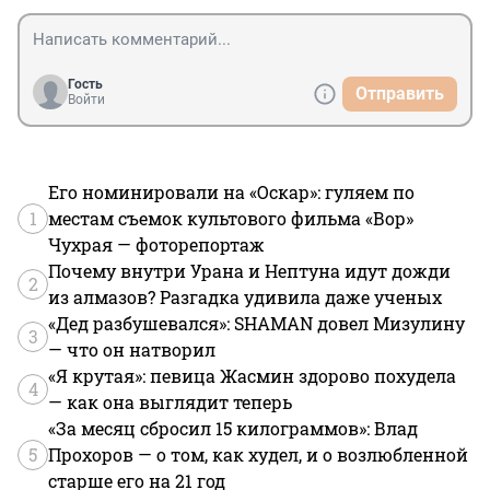
Гость
Отправить
Войти
Его номинировали на «Оскар»: гуляем по
1
местам съемок культового фильма «Вор»
Чухрая — фоторепортаж
Почему внутри Урана и Нептуна идут дожди
2
из алмазов? Разгадка удивила даже ученых
«Дед разбушевался»: SHAMAN довел Мизулину
3
— что он натворил
«Я крутая»: певица Жасмин здорово похудела
4
— как она выглядит теперь
«За месяц сбросил 15 килограммов»: Влад
5
Прохоров — о том, как худел, и о возлюбленной
старше его на 21 год