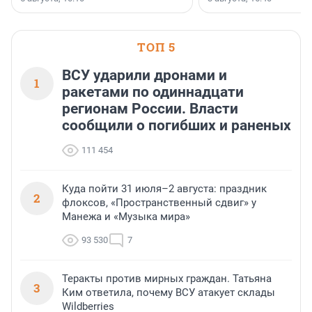
предпринимателей. Будь то новый
офис, склад, торговое помещение
или готовый арендный бизнес —
успех сделки зависит от правильного
ТОП 5
выбора объекта и грамотного
финансирования.
ВСУ ударили дронами и
1
ракетами по одиннадцати
регионам России. Власти
сообщили о погибших и раненых
111 454
Куда пойти 31 июля–2 августа: праздник
2
флоксов, «Пространственный сдвиг» у
Манежа и «Музыка мира»
93 530
7
Теракты против мирных граждан. Татьяна
3
Ким ответила, почему ВСУ атакует склады
Wildberries