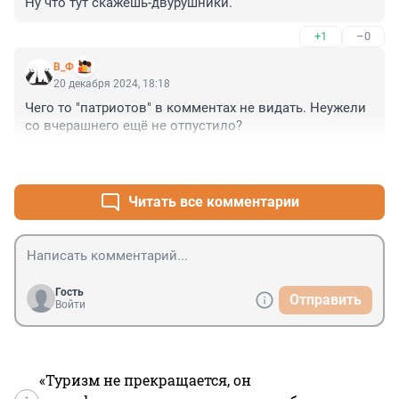
Ну что тут скажешь-двурушники.
+1
–0
В_Ф
20 декабря 2024, 18:18
Чего то "патриотов" в комментах не видать. Неужели 
со вчерашнего ещё не отпустило?
+3
–0
Читать все комментарии
Гость
Отправить
Войти
«Туризм не прекращается, он