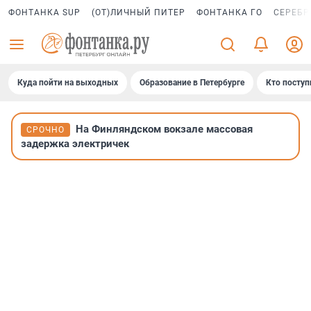
ФОНТАНКА SUP
(ОТ)ЛИЧНЫЙ ПИТЕР
ФОНТАНКА ГО
СЕРЕБР
Куда пойти на выходных
Образование в Петербурге
Кто поступ
На Финляндском вокзале массовая
СРОЧНО
задержка электричек