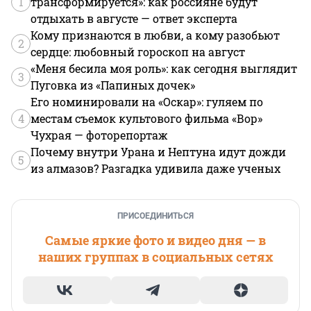
1
трансформируется»: как россияне будут
отдыхать в августе — ответ эксперта
Кому признаются в любви, а кому разобьют
2
сердце: любовный гороскоп на август
«Меня бесила моя роль»: как сегодня выглядит
3
Пуговка из «Папиных дочек»
Его номинировали на «Оскар»: гуляем по
4
местам съемок культового фильма «Вор»
Чухрая — фоторепортаж
Почему внутри Урана и Нептуна идут дожди
5
из алмазов? Разгадка удивила даже ученых
ПРИСОЕДИНИТЬСЯ
Самые яркие фото и видео дня — в
наших группах в социальных сетях