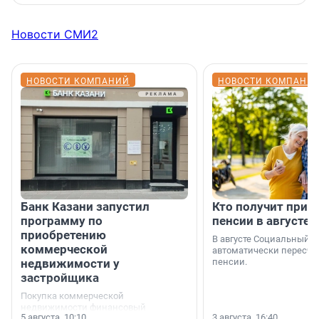
Новости СМИ2
НОВОСТИ КОМПАНИЙ
НОВОСТИ КОМПАНИ
Банк Казани запустил
Кто получит приб
программу по
пенсии в августе
приобретению
В августе Социальный 
коммерческой
автоматически пересчи
недвижимости у
пенсии.
застройщика
Покупка коммерческой
недвижимости финансовый
5 августа, 10:10
3 августа, 16:40
инструмент, доступный для многих