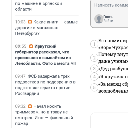
по машине в Брянской
области
Гость
Войти
10:03
Какие книги — самые
дорогие в магазинах
Петербурга?
Его номинир
1
09:55
Иркутский
«Вор» Чухра
губернатор рассказал, что
Почему внут
2
произошло с самолётом из
даже учены
Ленобласти. Фото с места ЧП
3
«Дед разбуш
4
«Я крутая»:
09:47
ФСБ задержала трёх
подростков по подозрению в
«За месяц сб
5
подготовке теракта против
возлюбленной
Росгвардии
09:32
Начал косить
триммером, но в траву не
смотрел. Итог — факельный
пожар