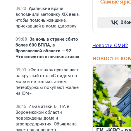
Самые ярки
09:20
Уральские врачи
вспомнили методику XIX века,
чтобы помочь женщине,
ВКо
приехавшей в командировку
09:08
За ночь в стране сбито
более 600 БПЛА, в
Новости СМИ2
Ярославской области — 92.
Что известно о ночных атаках
НОВОСТИ КО
09:03
«Фонтанка» приглашает
на круглый стол «С видом на
море и не только: зачем
петербуржцы покупают жилье
на Юге»
08:45
Из-за атаки БПЛА в
Воронежской области
повреждены дома и
агропредприятия. Объявлена
ГК «КВС» р
ракетная опасность