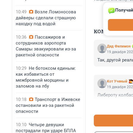
Получай
10:49
Возле Ломоносова
дайверы сделали страшную
находку под водой
КОММЕНТАР
10:36
Пассажиров и
сотрудников аэропорта
Дед Филимон
Самары эвакуировали из-за
19 декабря 202
ракетной опасности
Так, другой реа
10:29
Не ботоксом единым:
как избавиться от
межбровной морщины и
Кот Ученый
заломов на лбу
19 декабря 202
Либероту колбас
10:18
Транспорт в Ижевске
остановили из-за ракетной
опасности
10:10
Четыре девушки
пострадали при ударе БПЛА