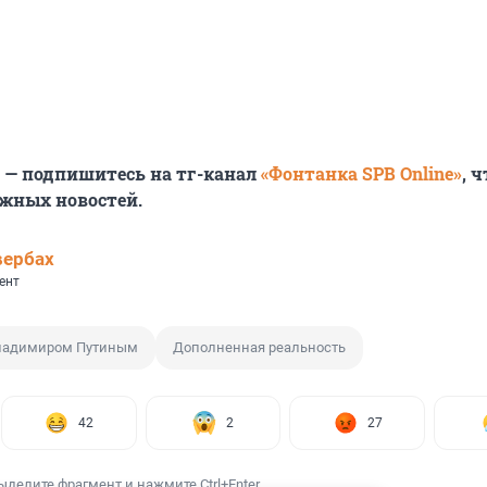
6 — подпишитесь на тг-канал
«Фонтанка SPB Online»
, 
ажных новостей.
вербах
ент
Владимиром Путиным
Дополненная реальность
42
2
27
ыделите фрагмент и нажмите Ctrl+Enter