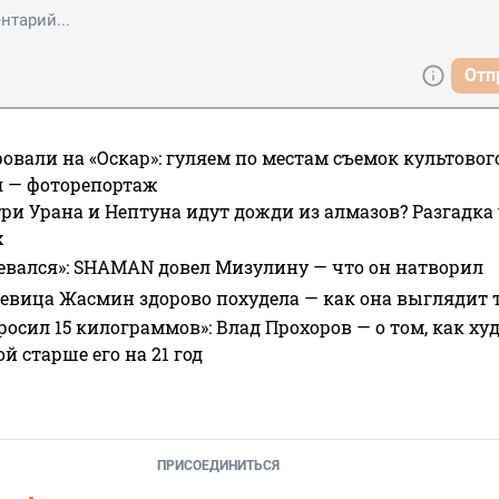
Отп
овали на «Оскар»: гуляем по местам съемок культово
я — фоторепортаж
ри Урана и Нептуна идут дожди из алмазов? Разгадка
х
евался»: SHAMAN довел Мизулину — что он натворил
 певица Жасмин здорово похудела — как она выглядит 
росил 15 килограммов»: Влад Прохоров — о том, как худе
 старше его на 21 год
ПРИСОЕДИНИТЬСЯ