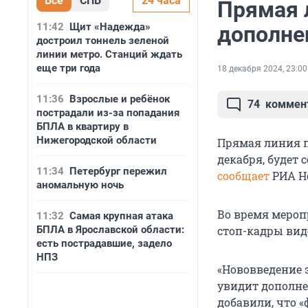
Все
СПБ
24 часа
Прямая 
11:42
Щит «Надежда»
дополне
достроил тоннель зеленой
линии метро. Станций ждать
еще три года
18 декабря 2024, 23:00
11:36
Взрослые и ребёнок
74
коммен
пострадали из-за попадания
БПЛА в квартиру в
Нижегородской области
Прямая линия п
декабря, будет
11:34
Петербург пережил
сообщает
РИА Но
аномальную ночь
Во время мероп
11:32
Самая крупная атака
БПЛА в Ярославской области:
стоп-кадры вид
есть пострадавшие, задело
НПЗ
«Нововведение э
увидит дополне
добавили, что 