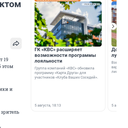
ектом
ГК «КВС» расширяет
Дом ил
возможности программы
лучше 
т 19
лояльности
Взвешива
б этом
варианто
Группа компаний «КВС» обновила
лишнего 
программу «Карта Друга» для
участников «Клуба Ваших Соседей».
ики и
5 августа, 18:13
5 августа,
 зритель
,