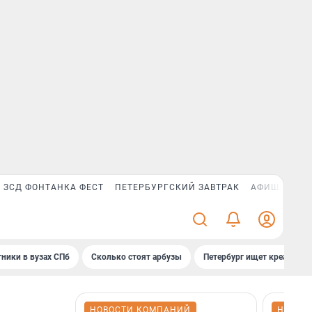
ЗСД ФОНТАНКА ФЕСТ
ПЕТЕРБУРГСКИЙ ЗАВТРАК
АФИША PLUS
ники в вузах СПб
Сколько стоят арбузы
Петербург ищет креатив
НОВОСТИ КОМПАНИЙ
НОВОС