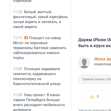
стрельбой
11:20
Белый, желтый,
фиолетовый: какой картофель
лучше варить и запекать, а
какой жарить
11:11
Поворот на север.
Дарим iPhone 1
Могут ли зерновые
быть в курсе в
терминалы Балтики заменить
заблокированные южные
порты
Женя А
корреспонд
11:02
Полиция задержала
газелиста, задавившего
пенсионерку на
Прямая линия с 
Краснопутиловской улице
11:00
Наш проект: В каких
0
парках Петербурга больше
всего расходуют мобильного
интернета
Увидели опечатку? В