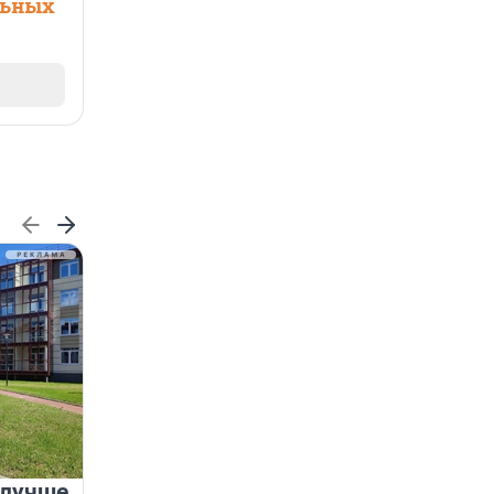
льных
 лучше
Группа Аквилон на 20%