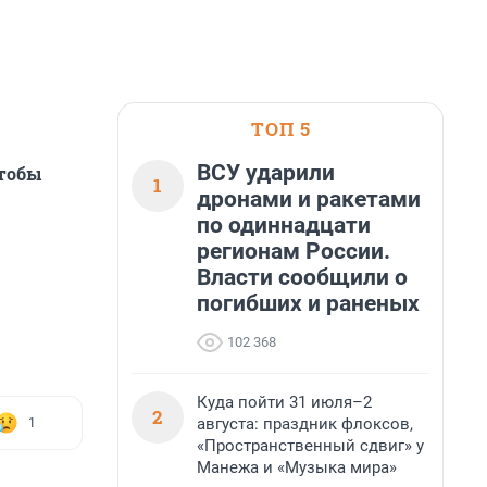
ТОП 5
ВСУ ударили
чтобы
1
дронами и ракетами
по одиннадцати
регионам России.
Власти сообщили о
погибших и раненых
102 368
Куда пойти 31 июля–2
2
августа: праздник флоксов,
1
«Пространственный сдвиг» у
Манежа и «Музыка мира»