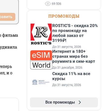
69 506
ПРОМОКОДЫ
равить
ROSTIC'S - скидка 20%
по промокоду на
го фильма
любой заказ от
3199₽!
 удивила
До 31 августа, 2026
Интернет в 180+
странах мира без
роуминга и сим-карт
теперь
До 31 декабря, 2026
л, и о
Скидка 11% на все
курсы
До 31 августа, 2026
Все промокоды