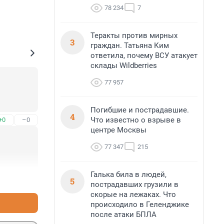
78 234
7
Теракты против мирных
3
граждан. Татьяна Ким
ответила, почему ВСУ атакует
склады Wildberries
77 957
Погибшие и пострадавшие.
4
Что известно о взрыве в
+0
–0
центре Москвы
77 347
215
Галька била в людей,
+0
–0
5
пострадавших грузили в
скорые на лежаках. Что
происходило в Геленджике
после атаки БПЛА