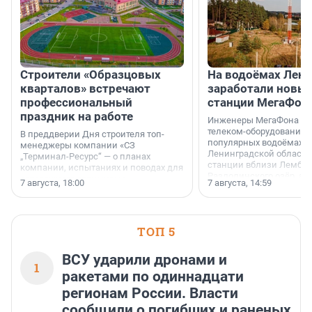
Строители «Образцовых
На водоёмах Лен
кварталов» встречают
заработали новы
профессиональный
станции МегаФон
праздник на работе
Инженеры МегаФона ус
телеком-оборудование 
В преддверии Дня строителя топ-
популярных водоёмах
менеджеры компании «СЗ
Ленинградской области
„Терминал-Ресурс“ — о планах
станции вблизи Лембол
компании, испытаниях и поводах для
Раздолинского озёр, а 
осторожного оптимизма.
7 августа, 18:00
7 августа, 14:59
недалеко от Большого Т
водопада.
ТОП 5
ВСУ ударили дронами и
1
ракетами по одиннадцати
регионам России. Власти
сообщили о погибших и раненых