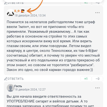
+1
–0
ОТВЕТИТЬ
В_Ф
18 декабря 2024, 13:34
Помнится за нелегалов работодателям тоже штраф 
ввели 1млн+, но вот не припомню чтобы его 
применяли. Уважаемый уважаемому... А так как 
работаю в основном на стройке то этих самых 
которых искоренили вижу всё время. Или верить 
глазам своим, или этим говорунам. Летом видел 
квартиру, в центре, около Техноложки, их там 6-8(фиг 
сосчитаешь) обитает, я почему то уверен что местный 
участковый и его подельники из отдела прекрасно об 
этом знают, но совсем не торопятся "разбираться". 
Закон это одно, но свой карман гораздо важнее:))
+1
–0
ОТВЕТИТЬ
Гость
18 декабря 2024, 12:27
Вы для начала введите ответственность за 
УПОТРЕБЛЕНИЕ сигарет и вейпов детьми. А то 
продажа запрещена, а употребление почему то нет. 