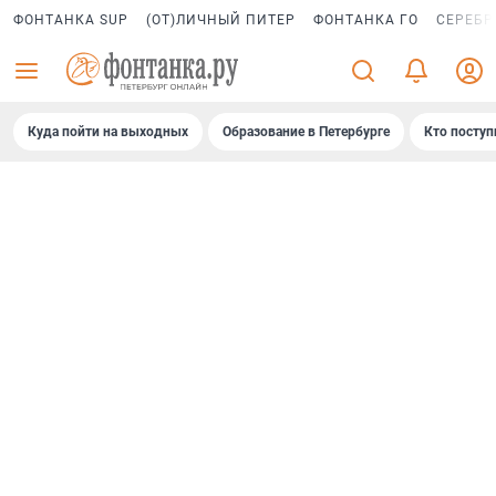
ФОНТАНКА SUP
(ОТ)ЛИЧНЫЙ ПИТЕР
ФОНТАНКА ГО
СЕРЕБР
Куда пойти на выходных
Образование в Петербурге
Кто поступ