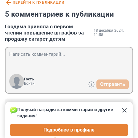
ПЕРЕЙТИ К ПУБЛИКАЦИИ
5 комментариев к публикации
Госдума приняла с первом
18 декабря 2024,
чтении повышение штрафов за
11:58
продажу сигарет детям
Гость
Войти
Отправить
Гость
19 декабря 2024, 10:06
Получай награды за комментарии и другие 
задания!
Значит, свинину надо запретить, тоже. Ведь для 
уменьшения жирности, свиньям скармливают 
Подробнее в профиле
никотин.