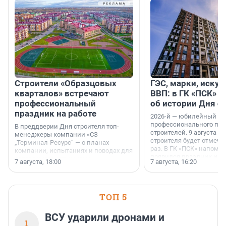
Строители «Образцовых
ГЭС, марки, искус
кварталов» встречают
ВВП: в ГК «ПСК» р
профессиональный
об истории Дня с
праздник на работе
2026-й — юбилейный го
профессионального пр
В преддверии Дня строителя топ-
строителей. 9 августа 2
менеджеры компании «СЗ
строителя будет отмечат
„Терминал-Ресурс“ — о планах
раз. В ГК «ПСК» напомни
компании, испытаниях и поводах для
появился праздник и к
осторожного оптимизма.
7 августа, 18:00
7 августа, 16:20
поменялась роль строит
ТОП 5
ВСУ ударили дронами и
1