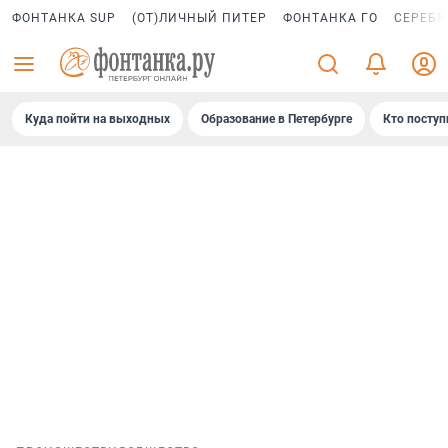
ФОНТАНКА SUP
(ОТ)ЛИЧНЫЙ ПИТЕР
ФОНТАНКА ГО
СЕРЕБР
Куда пойти на выходных
Образование в Петербурге
Кто поступ