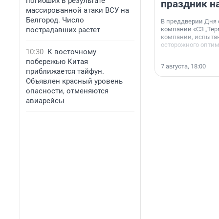
погибших в результате
праздник н
массированной атаки ВСУ на
Белгород. Число
В преддверии Дня
пострадавших растет
компании «СЗ „Тер
компании, испытан
осторожного опти
10:30
К восточному
побережью Китая
7 августа, 18:00
приближается тайфун.
Объявлен красный уровень
опасности, отменяются
авиарейсы