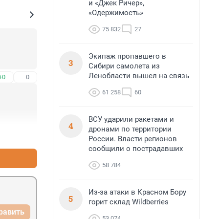
и «Джек Ричер»,
«Одержимость»
75 832
27
Экипаж пропавшего в
3
Сибири самолета из
Ленобласти вышел на связь
+0
–0
61 258
60
ВСУ ударили ракетами и
4
дронами по территории
+3
–0
России. Власти регионов
сообщили о пострадавших
58 784
Из-за атаки в Красном Бору
5
горит склад Wildberries
равить
53 074