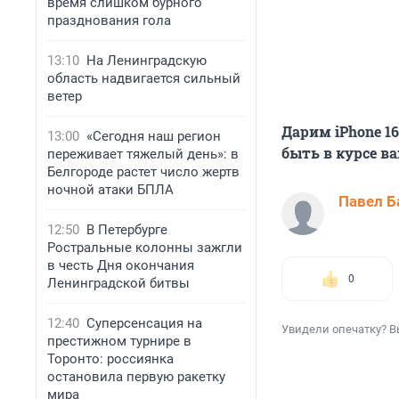
время слишком бурного
празднования гола
13:10
На Ленинградскую
область надвигается сильный
ветер
Дарим iPhone 1
13:00
«Сегодня наш регион
быть в курсе в
переживает тяжелый день»: в
Белгороде растет число жертв
ночной атаки БПЛА
Павел Б
12:50
В Петербурге
Ростральные колонны зажгли
в честь Дня окончания
0
Ленинградской битвы
12:40
Суперсенсация на
Увидели опечатку? В
престижном турнире в
Торонто: россиянка
остановила первую ракетку
мира