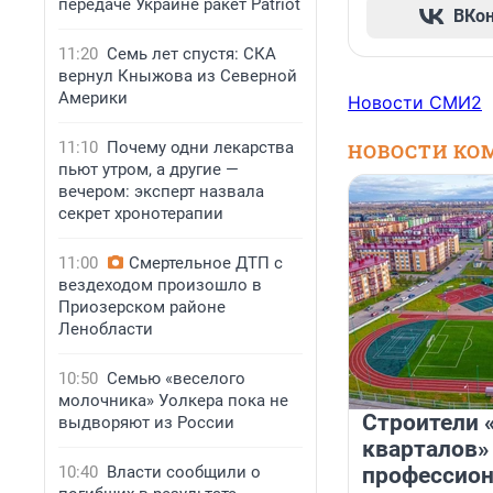
передаче Украине ракет Patriot
ВКо
11:20
Семь лет спустя: СКА
вернул Кныжова из Северной
Америки
Новости СМИ2
11:10
Почему одни лекарства
НОВОСТИ КО
пьют утром, а другие —
вечером: эксперт назвала
секрет хронотерапии
11:00
Смертельное ДТП с
вездеходом произошло в
Приозерском районе
Ленобласти
10:50
Семью «веселого
молочника» Уолкера пока не
Строители 
выдворяют из России
кварталов»
10:40
Власти сообщили о
профессио