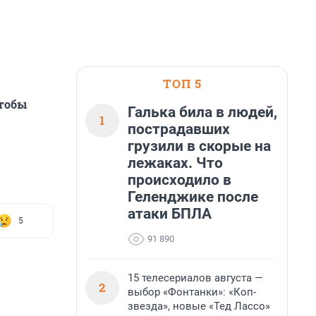
ТОП 5
чтобы
Галька била в людей,
1
пострадавших
грузили в скорые на
лежаках. Что
происходило в
Геленджике после
атаки БПЛА
5
91 890
15 телесериалов августа —
2
выбор «Фонтанки»: «Коп-
звезда», новые «Тед Лассо»