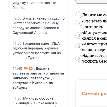
ищут лучшие креативные
бренды
1
Ловите моме
12:00
Хуситы нанесли удар по
«Это всего л
нефтеперерабатывающему
2
повторить
заводу компании Aramco в
«Минус — сл
Саудовской Аравии
3
снялся в се
11:50
Госдепартамент США
«Август при
4
одобрил передачу Украине
знаков зоди
устаревшего вооружения из
Надвигается
запасов Турции
5
усилить без
11:40
«Должны
вылететь завтра, но гарантий
никаких»: петербуржцы
застряли в Китае из-за
тайфуна
Самые ярки
11:30
Министр обороны
Финляндии высказался о