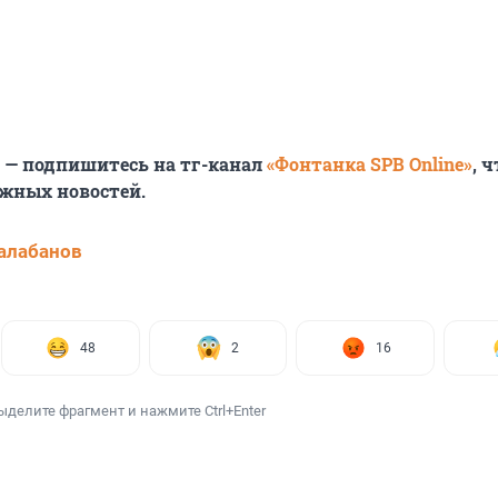
6 — подпишитесь на тг-канал
«Фонтанка SPB Online»
, 
ажных новостей.
алабанов
48
2
16
ыделите фрагмент и нажмите Ctrl+Enter