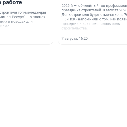
а работе
2026-й — юбилейный год профессио
праздника строителей. 9 августа 2026
 строителя топ-менеджеры
День строителя будет отмечаться в 70
минал-Ресурс“ — о планах
ГК «ПСК» напомнили о том, как появ
иях и поводах для
праздник и как поменялась роль
мизма.
строительства.
7 августа, 16:20