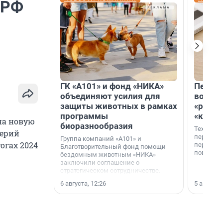
 РФ
ГК «А101» и фонд «НИКА»
Петер
объединяют усилия для
возвр
защиты животных в рамках
«раскл
программы
«книж
на новую
биоразнообразия
Технолог
лерий
перестае
Группа компаний «А101» и
огах 2024
переходи
Благотворительный фонд помощи
повседне
бездомным животным «НИКА»
заключили соглашение о
стратегическом сотрудничестве.
6 августа, 12:26
5 августа,