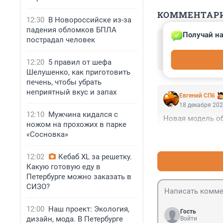
КОММЕНТАР
12:30
В Новороссийске из-за
падения обломков БПЛА
Получай на
Гость
пострадал человек
18 декабря 202
Ну, теперь зажи
12:20
5 правил от шефа
Шелушенко, как приготовить
печень, чтобы убрать
неприятный вкус и запах
Евгений СПб
18 декабря 202
12:10
Мужчина кидался с
Новая модель об
ножом на прохожих в парке
«Сосновка»
12:02
Кебаб XL за решетку.
Какую готовую еду в
Петербурге можно заказать в
СИЗО?
12:00
Наш проект: Экология,
Гость
дизайн, мода. В Петербурге
Войти