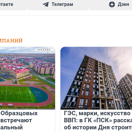
нтакте
Телеграм
Дзен
МПАНИЙ
«Образцовых
ГЭС, марки, искусство
 встречают
ВВП: в ГК «ПСК» расск
нальный
об истории Дня строит