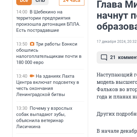
Все
СПБ
24 часа
Глава Ми
14:00
В Шебекино на
начнут 
территории предприятия
образов
произошла детонация БПЛА.
Есть пострадавшие
17 декабря 2024, 20:32
13:50
Три работы Бэнкси
обошлись
налогоплательщикам почти в
21
коммен
180 000 евро
Наступающий го
13:40
На зданиях Лахта
модель высшего
Центра включат подсветку в
честь окончания
Фальков во втор
Ленинградской битвы
года и планах на
13:30
Почему у взрослых
Других подробн
собак выпадают зубы,
объяснила ветеринар
Лисичкина
В начале декаб