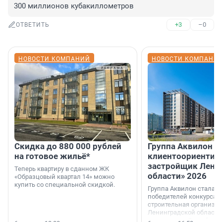
300 миллионов кубакиллометров
+3
–0
ОТВЕТИТЬ
НОВОСТИ КОМПАНИЙ
НОВОСТИ КОМПАНИ
Скидка до 880 000 рублей
Группа Аквилон 
на готовое жильё*
клиентоориентир
застройщик Лени
Теперь квартиру в сданном ЖК
области» 2026
«Образцовый квартал 14» можно
купить со специальной скидкой.
Группа Аквилон стала 
победителей конкурса 
строительная организа
Ленинградской области 
номинации «Самый