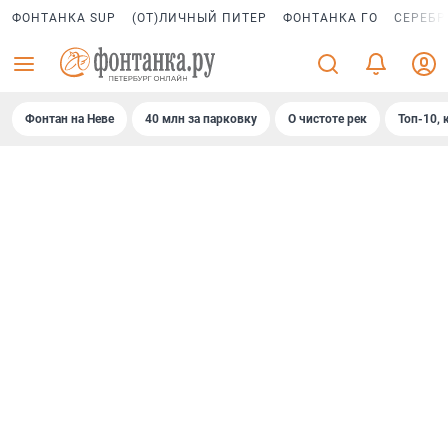
ФОНТАНКА SUP
(ОТ)ЛИЧНЫЙ ПИТЕР
ФОНТАНКА ГО
СЕРЕБР
Фонтан на Неве
40 млн за парковку
О чистоте рек
Топ-10, 