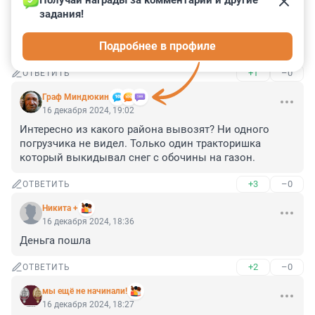
Получай награды за комментарии и другие 
задания!
Гость
16 декабря 2024, 20:13
Подробнее в профиле
Прям как сводка с..
+1
–0
ОТВЕТИТЬ
Граф Миндюкин
16 декабря 2024, 19:02
Интересно из какого района вывозят? Ни одного 
погрузчика не видел. Только один тракторишка 
который выкидывал снег с обочины на газон.
+3
–0
ОТВЕТИТЬ
Никита +
16 декабря 2024, 18:36
Деньга пошла
+2
–0
ОТВЕТИТЬ
мы ещё не начинали!
16 декабря 2024, 18:27