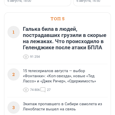
6 августа, 18:00
6 августа, 16:50
клиентоориентированн
застройщик Ленинград
области».
ТОП 5
Галька била в людей,
1
пострадавших грузили в скорые
на лежаках. Что происходило в
Геленджике после атаки БПЛА
91 254
15 телесериалов августа — выбор
2
«Фонтанки»: «Коп-звезда», новые «Тед
Лассо» и «Джек Ричер», «Одержимость»
74 806
27
Экипаж пропавшего в Сибири самолета из
3
Ленобласти вышел на связь