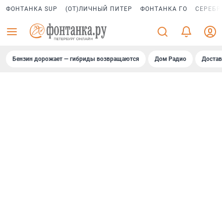
ФОНТАНКА SUP
(ОТ)ЛИЧНЫЙ ПИТЕР
ФОНТАНКА ГО
СЕРЕБР
Бензин дорожает — гибриды возвращаются
Дом Радио
Достав