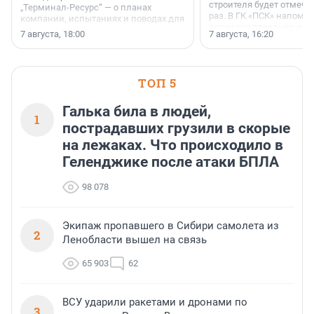
строителя будет отмечат
„Терминал-Ресурс“ — о планах
раз. В ГК «ПСК» напомни
компании, испытаниях и поводах для
появился праздник и к
осторожного оптимизма.
7 августа, 18:00
7 августа, 16:20
поменялась роль строит
ТОП 5
Галька била в людей,
1
пострадавших грузили в скорые
на лежаках. Что происходило в
Геленджике после атаки БПЛА
98 078
Экипаж пропавшего в Сибири самолета из
2
Ленобласти вышел на связь
65 903
62
ВСУ ударили ракетами и дронами по
3