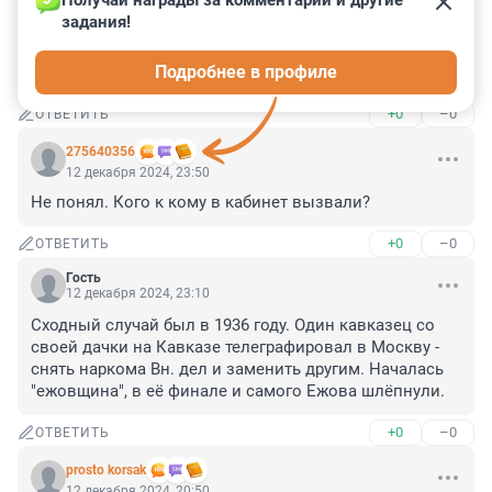
Получай награды за комментарии и другие 
задания!
Гость
13 декабря 2024, 01:26
Подробнее в профиле
Стрелка…
+0
–0
ОТВЕТИТЬ
275640356
12 декабря 2024, 23:50
Не понял. Кого к кому в кабинет вызвали?
+0
–0
ОТВЕТИТЬ
Гость
12 декабря 2024, 23:10
Сходный случай был в 1936 году. Один кавказец со 
своей дачки на Кавказе телеграфировал в Москву - 
снять наркома Вн. дел и заменить другим. Началась 
"ежовщина", в её финале и самого Ежова шлёпнули.
+0
–0
ОТВЕТИТЬ
prosto korsak
12 декабря 2024, 20:50