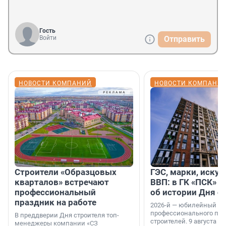
Гость
Войти
Отправить
НОВОСТИ КОМПАНИЙ
НОВОСТИ КОМПАНИ
Строители «Образцовых
ГЭС, марки, искус
кварталов» встречают
ВВП: в ГК «ПСК» р
профессиональный
об истории Дня с
праздник на работе
2026-й — юбилейный го
профессионального пр
В преддверии Дня строителя топ-
строителей. 9 августа 2
менеджеры компании «СЗ