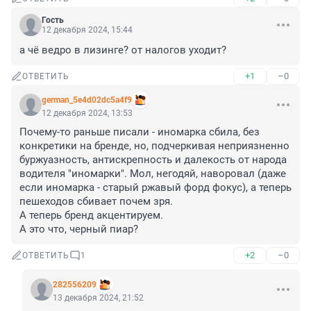
Гость
12 декабря 2024, 15:44
а чё ведро в лизинге? от налогов уходит?
+1
–0
ОТВЕТИТЬ
german_5e4d02dc5a4f9
12 декабря 2024, 13:53
Почему-то раньше писали - иномарка сбила, без 
конкретики на бренде, но, подчеркивая неприязненно 
буржуазность, антискрепность и далекость от народа 
водителя "иномарки". Мол, негодяй, наворовал (даже 
если иномарка - старый ржавый форд фокус), а теперь 
пешеходов сбивает почем зря.

А теперь бренд акцентируем.

А это что, черный пиар?
+2
–0
ОТВЕТИТЬ
1
282556209
13 декабря 2024, 21:52