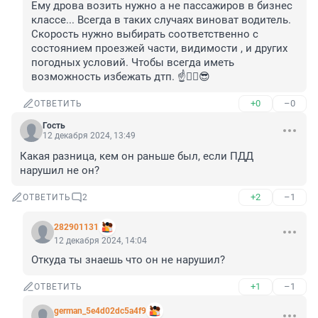
Ему дрова возить нужно а не пассажиров в бизнес 
классе... Всегда в таких случаях виноват водитель. 
Скорость нужно выбирать соответственно с 
состоянием проезжей части, видимости , и других 
погодных условий. Чтобы всегда иметь 
возможность избежать дтп. ☝️😵‍💫😎
+0
–0
ОТВЕТИТЬ
Гость
12 декабря 2024, 13:49
Какая разница, кем он раньше был, если ПДД 
нарушил не он?
+2
–1
ОТВЕТИТЬ
2
282901131
12 декабря 2024, 14:04
Откуда ты знаешь что он не нарушил?
+1
–1
ОТВЕТИТЬ
german_5e4d02dc5a4f9