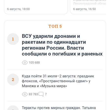
Ленинградской области 
номинации «Самый
6 августа, 18:00
6 августа, 16:50
клиентоориентированн
застройщик Ленинград
области».
ТОП 5
ВСУ ударили дронами и
1
ракетами по одиннадцати
регионам России. Власти
сообщили о погибших и раненых
105 688
Куда пойти 31 июля–2 августа: праздник
2
флоксов, «Пространственный сдвиг» у
Манежа и «Музыка мира»
83 783
7
Теракты против мирных граждан. Татьяна