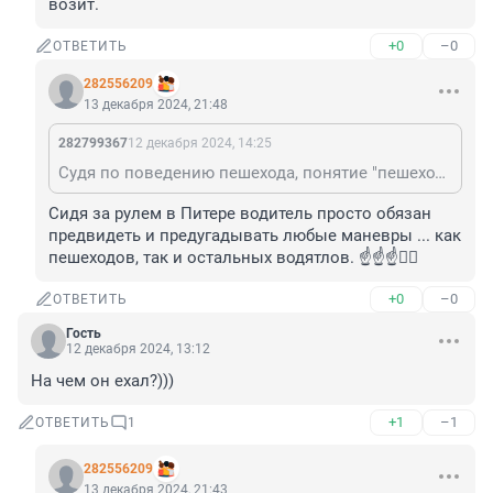
возит.
+0
–0
ОТВЕТИТЬ
282556209
13 декабря 2024, 21:48
282799367
12 декабря 2024, 14:25
Судя по поведению пешехода, понятие "пешеходный переход" было для его разума недоступно.
Сидя за рулем в Питере водитель просто обязан 
предвидеть и предугадывать любые маневры ... как 
пешеходов, так и остальных водятлов. ☝️☝️☝️😵‍💫
+0
–0
ОТВЕТИТЬ
Гость
12 декабря 2024, 13:12
На чем он ехал?)))
+1
–1
ОТВЕТИТЬ
1
282556209
13 декабря 2024, 21:43