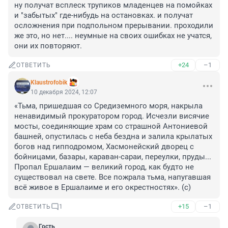
ну получат всплеск трупиков младенцев на помойках 
и "забытых" где-нибудь на остановках. и получат 
осложнения при подпольном прерывании. проходили 
же это, но нет.... неумные на своих ошибках не учатся, 
они их повторяют.
+24
–1
ОТВЕТИТЬ
Klaustrofobik
10 декабря 2024, 12:07
«Тьма, пришедшая со Средиземного моря, накрыла 
ненавидимый прокуратором город. Исчезли висячие 
мосты, соединяющие храм со страшной Антониевой 
башней, опустилась с неба бездна и залила крылатых 
богов над гипподромом, Хасмонейский дворец с 
бойницами, базары, караван-сараи, переулки, пруды... 
Пропал Ершалаим — великий город, как будто не 
существовал на свете. Все пожрала тьма, напугавшая 
всё живое в Ершалаиме и его окрестностях». (с)
+15
–1
ОТВЕТИТЬ
1
Гость