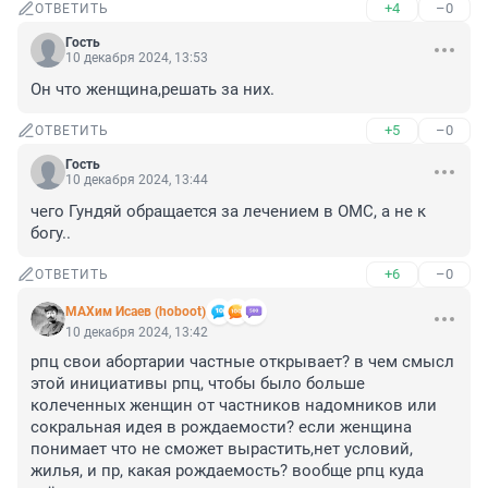
+4
–0
ОТВЕТИТЬ
Гость
10 декабря 2024, 13:53
Он что женщина,решать за них.
+5
–0
ОТВЕТИТЬ
Гость
10 декабря 2024, 13:44
чего Гундяй обращается за лечением в ОМС, а не к 
богу..
+6
–0
ОТВЕТИТЬ
МАХим Исаев (hoboot)
10 декабря 2024, 13:42
рпц свои абортарии частные открывает? в чем смысл 
этой инициативы рпц, чтобы было больше 
колеченных женщин от частников надомников или 
сокральная идея в рождаемости? если женщина 
понимает что не сможет вырастить,нет условий, 
жилья, и пр, какая рождаемость? вообще рпц куда 