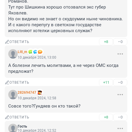
Романов.

Тут про Шишкина хорошо отозвался экс губер 
Яковлев.

Но он видимо не знает о скудоумии ныне чиновника.

И с какого перепугу в светском государстве 
исполняют хотелки церковных служак?
+8
–0
ОТВЕТИТЬ
Litl_m
10 декабря 2024, 13:00
А болезни лечить молитвами, а не через ОМС когда 
предложат?
+11
–0
ОТВЕТИТЬ
282694747
10 декабря 2024, 12:58
Совсе того?Гундяев он кто такой?
+8
–0
ОТВЕТИТЬ
Гость
10 декабря 2024, 12:52