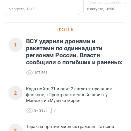
Ленинградской области 
номинации «Самый
6 августа, 18:00
6 августа, 16:50
клиентоориентированн
застройщик Ленинград
области».
ТОП 5
ВСУ ударили дронами и
1
ракетами по одиннадцати
регионам России. Власти
сообщили о погибших и раненых
107 561
Куда пойти 31 июля–2 августа: праздник
2
флоксов, «Пространственный сдвиг» у
Манежа и «Музыка мира»
87 385
7
Теракты против мирных граждан. Татьяна
3