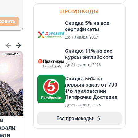
ПРОМОКОДЫ
равить
Скидка 5% на все
сертификаты
До 1 января, 2027
Скидка 11% на все
курсы английского
До 31 августа, 2026
Скидка 55% на
первый заказ от 700
₽ в приложении
Пятёрочка Доставка
До 31 августа, 2026
Все промокоды
 и
На водоёмах Ленобласти
азали
заработали новые базовые
еля
станции МегаФона