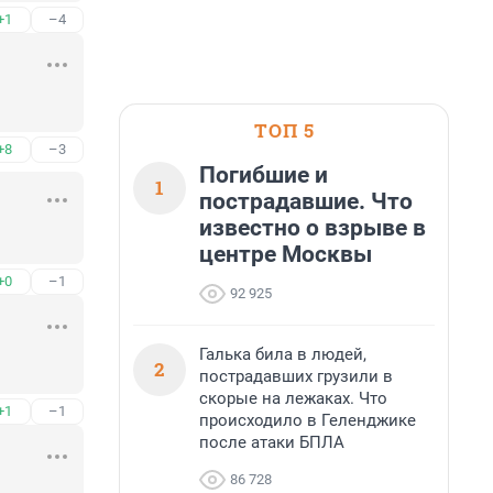
+1
–4
ТОП 5
+8
–3
Погибшие и
1
пострадавшие. Что
известно о взрыве в
центре Москвы
+0
–1
92 925
Галька била в людей,
2
пострадавших грузили в
скорые на лежаках. Что
+1
–1
происходило в Геленджике
после атаки БПЛА
86 728