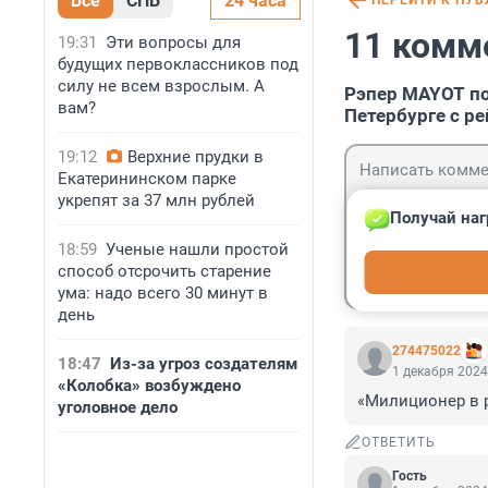
Все
СПБ
24 часа
ПЕРЕЙТИ К ПУ
11 комм
19:31
Эти вопросы для
будущих первоклассников под
силу не всем взрослым. А
Рэпер MAYOT по
вам?
Петербурге с р
19:12
Верхние прудки в
Екатерининском парке
укрепят за 37 млн рублей
Получай наг
18:59
Ученые нашли простой
Гость
способ отсрочить старение
Войти
ума: надо всего 30 минут в
день
274475022
18:47
Из-за угроз создателям
1 декабря 2024
«Колобка» возбуждено
«Милиционер в р
уголовное дело
ОТВЕТИТЬ
Гость