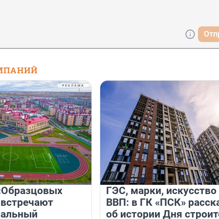
Отп
МПАНИЙ
«Образцовых
ГЭС, марки, искусство
 встречают
ВВП: в ГК «ПСК» расск
нальный
об истории Дня строит