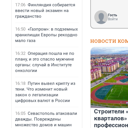
17:06
Финляндия собирается
ввести новый экзамен на
Гость
гражданство
Войти
16:50
«Газпром»: в подземных
хранилищах Европы рекордно
НОВОСТИ КО
мало газа
16:32
Операция пошла не по
плану, и это спасло мужчине
органы: случай в Институте
онкологии
16:18
Путин вывел крипту из
тени. Что изменит новый
закон о легализации
цифровых валют в России
Строители 
16:05
Севастополь атаковали
кварталов»
дважды. Повреждены
профессио
множество домов и машин