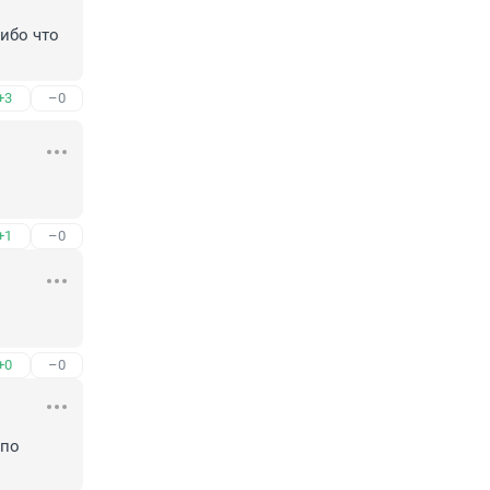
ибо что 
+3
–0
+1
–0
+0
–0
по 