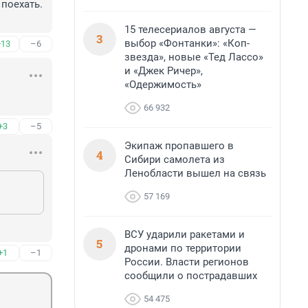
поехать. 
15 телесериалов августа —
3
выбор «Фонтанки»: «Коп-
+13
–6
звезда», новые «Тед Лассо»
и «Джек Ричер»,
«Одержимость»
66 932
+3
–5
Экипаж пропавшего в
4
Сибири самолета из
Ленобласти вышел на связь
57 169
ВСУ ударили ракетами и
5
дронами по территории
+1
–1
России. Власти регионов
сообщили о пострадавших
54 475