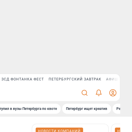
ЗСД ФОНТАНКА ФЕСТ
ПЕТЕРБУРГСКИЙ ЗАВТРАК
АФИША PLUS
тупил в вузы Петербурга по квоте
Петербург ищет креатив
Рейтинги
НОВОСТИ КОМПАНИЙ
НОВОС