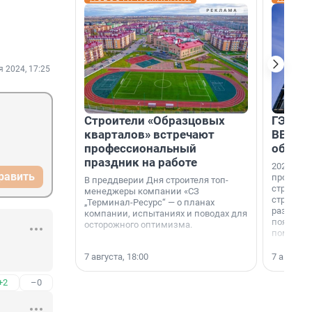
я 2024, 17:25
Строители «Образцовых
ГЭС, м
кварталов» встречают
ВВП: в
профессиональный
об ист
праздник на работе
2026-й —
равить
професси
В преддверии Дня строителя топ-
строителе
менеджеры компании «СЗ
строителя
„Терминал-Ресурс“ — о планах
раз. В ГК
компании, испытаниях и поводах для
появился
осторожного оптимизма.
поменяла
7 августа, 18:00
7 августа,
+2
–0