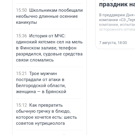
праздник н
15:50
Школьникам пообещали
В преддверии Дня
необычно длинные осенние
компании «СЗ „Тер
каникулы
компании, испытан
осторожного опти
15:36
История от МЧС:
одинокий яхтсмен сел на мель
7 августа, 18:00
в Финском заливе, телефон
разрядился, судовые средства
связи сломались
15:21
Трое мужчин
пострадали от атаки в
Белгородской области,
женщина — в Брянской
15:12
Как превратить
обычную гречку в блюдо,
которое хочется есть: шесть
советов нутрициолога