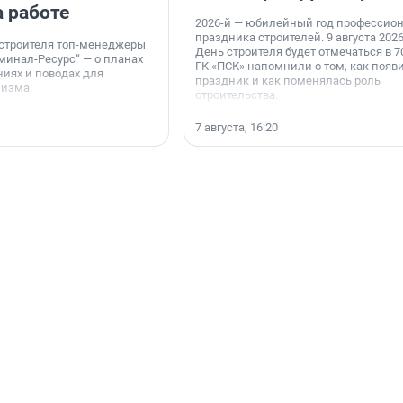
а работе
2026-й — юбилейный год профессио
праздника строителей. 9 августа 2026
 строителя топ-менеджеры
День строителя будет отмечаться в 70
минал-Ресурс“ — о планах
ГК «ПСК» напомнили о том, как появ
иях и поводах для
праздник и как поменялась роль
мизма.
строительства.
7 августа, 16:20