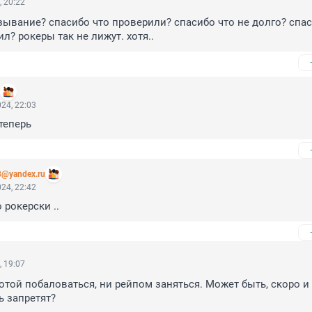
, 20:22
зывание? спасибо что проверили? спасибо что не долго? спас
л? рокеры так не лижут. хотя..
24, 22:03
теперь
8@yandex.ru
24, 22:42
 рокерски ..
, 19:07
отой побаловаться, ни рейпом заняться. Может быть, скоро и 
 запретят?