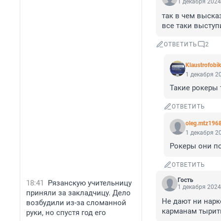
1 декабря 2024
так в чем выска
все таки выступи
ОТВЕТИТЬ
2
Klaustrofobik
1 декабря 20
Такие рокеры 
ОТВЕТИТЬ
oleg.mtz196
1 декабря 20
Рокеры они по
ОТВЕТИТЬ
Гость
18:41
Рязанскую учительницу
1 декабря 2024
приняли за закладчицу. Дело
Не дают ни нарк
возбудили из-за сломанной
карманам тырить
руки, но спустя год его