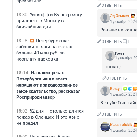
прекратили
ОТВЕТИТЬ
18:30
Уиткофф и Кушнер могут
Эд Хэммет
прилететь в Москву в
1 декабря 2024
ближайшие дни
Раньше на конце
18:18
Петербурженке
ОТВЕТИТЬ
1
заблокировали на счетах
больше 40 млн руб. за
Гость
1 декабря 20
неоплату парковки
тонко:)
18:14
На каких реках
Петербурга чаще всего
ОТВЕТИТЬ
нарушают природоохранное
Kostyn
законодательство, рассказал
1 декабря 2024
Росприроднадзор
В клубе был тай
18:02
52 дня — столько длится
ОТВЕТИТЬ
пожар в Сланцах. И это явно
не предел
Klaustrofobik
1 декабря 2024