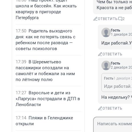
18:00
Наш проект: Будет
Чем бы только н
школа и бассейн. Как искать
Красота а не раб
квартиру в пригороде
Петербурга
ОТВЕТИТЬ
2
17:50
Родитель выходного
Гость
1 декабря 20
дня: как не потерять связь с
ребенком после развода —
Иди работай.У
советы психологов
ОТВЕТИТЬ
17:39
В Шереметьево
Гость
пассажирки опоздали на
2 декабря 20
самолёт и побежали за ним
Гость
1 декабря 
по лётному полю
Иди работай.
17:27
Взрослые и дети из
На недельку? 
«Ларгуса» пострадали в ДТП в
Ленобласти
ОТВЕТИТЬ
17:14
Пляжи в Геленджике
открыли