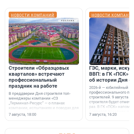
НОВОСТИ КОМПАНИЙ
НОВОСТИ КОМПАНИ
Строители «Образцовых
ГЭС, марки, искус
кварталов» встречают
ВВП: в ГК «ПСК» р
профессиональный
об истории Дня с
праздник на работе
2026-й — юбилейный го
профессионального пр
В преддверии Дня строителя топ-
строителей. 9 августа 2
менеджеры компании «СЗ
строителя будет отмечат
„Терминал-Ресурс“ — о планах
раз. В ГК «ПСК» напомни
компании, испытаниях и поводах для
появился праздник и к
осторожного оптимизма.
7 августа, 18:00
7 августа, 16:20
поменялась роль строит