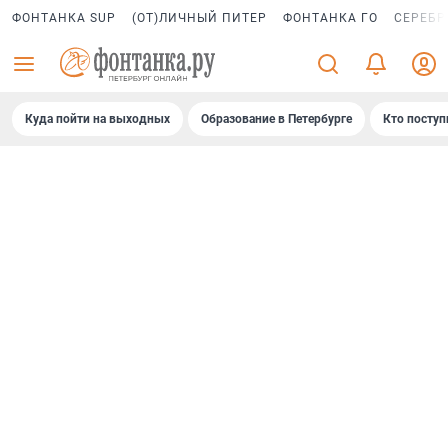
ФОНТАНКА SUP
(ОТ)ЛИЧНЫЙ ПИТЕР
ФОНТАНКА ГО
СЕРЕБР
Куда пойти на выходных
Образование в Петербурге
Кто поступ