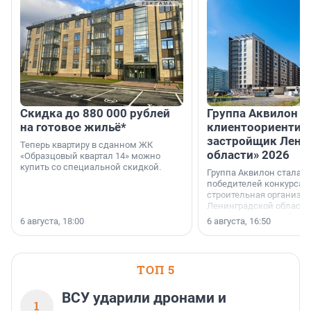
Скидка до 880 000 рублей
Группа Аквилон 
на готовое жильё*
клиентоориентир
застройщик Лени
Теперь квартиру в сданном ЖК
области» 2026
«Образцовый квартал 14» можно
купить со специальной скидкой.
Группа Аквилон стала 
победителей конкурса 
строительная организа
Ленинградской области 
номинации «Самый
6 августа, 18:00
6 августа, 16:50
клиентоориентированн
застройщик Ленинград
области».
ТОП 5
ВСУ ударили дронами и
1