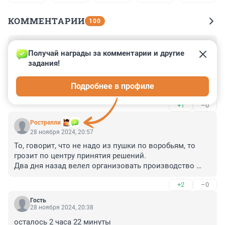
КОММЕНТАРИИ
100
Гость
28 ноября 2024, 21:20
Получай награды за комментарии и другие 
задания!
Пугать какбыбешник может, но сам он жить хочет, про 
какой-бы рай не рассказывал другим. И отлично 
Подробнее в профиле
понимает, что за ударом по "центрам принятия 
решений" - есть вероятность получить солидарный 
+1
–0
гораздо более мощный одновременный ответный 
удар, и уже отнюдь не от Украины, а от штатов и 
Рострелли
Европы.
28 ноября 2024, 20:57
То, говорит, что не надо из пушки по воробьям, то 
грозит по центру принятия решений. 

Два дня назад велел организовать производство 
Орешников, а сёдня уже типа вовсю клепают.
+2
–0
Гость
28 ноября 2024, 20:38
осталось 2 часа 22 минуты
