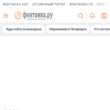
ФОНТАНКА SUP
(ОТ)ЛИЧНЫЙ ПИТЕР
ФОНТАНКА ГО
СЕРЕБР
Куда пойти на выходных
Образование в Петербурге
Кто поступ