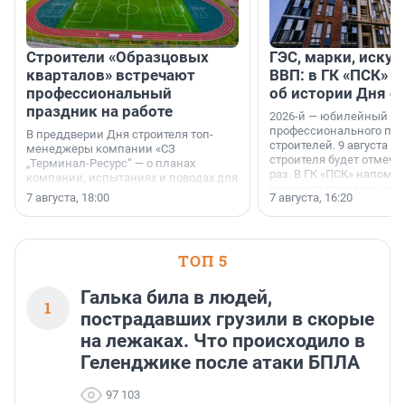
Строители «Образцовых
ГЭС, марки, искус
кварталов» встречают
ВВП: в ГК «ПСК» р
профессиональный
об истории Дня с
праздник на работе
2026-й — юбилейный го
профессионального пр
В преддверии Дня строителя топ-
строителей. 9 августа 2
менеджеры компании «СЗ
строителя будет отмечат
„Терминал-Ресурс“ — о планах
раз. В ГК «ПСК» напомни
компании, испытаниях и поводах для
появился праздник и к
осторожного оптимизма.
7 августа, 18:00
7 августа, 16:20
поменялась роль строит
ТОП 5
Галька била в людей,
1
пострадавших грузили в скорые
на лежаках. Что происходило в
Геленджике после атаки БПЛА
97 103