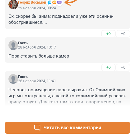
Генрих Восьмой
29 ноября 2024, 00:24
Ох, скорее бы зима: поднадоели уже эти осенне- 
обострившиеся....
+0
–0
Гость
28 ноября 2024, 13:17
Пора ставить больше камер
+0
–0
Гость
28 ноября 2024, 11:41
Человек возмущение своё выразил. От Олимпийских 
игр мы отстранены, а какой-то «олимпийский резерв» 
присутствует. Для кого там готовят спортсменов, за 
счёт чьих налогов, для каких стран они будут 
+3
–0
олимпийским резервом??? Давно пора 
переименовать такие заведения в школы 
спартакиадного резерва! 🥱
Читать все комментарии