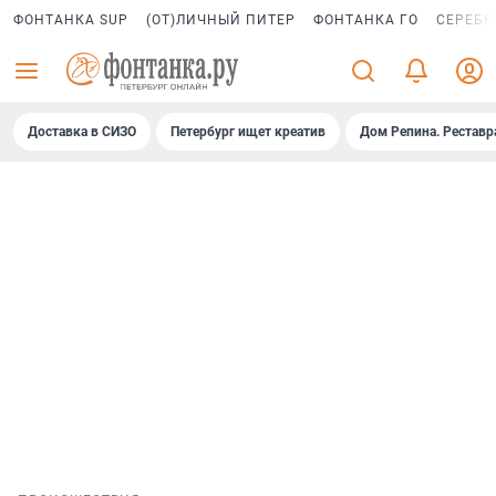
ФОНТАНКА SUP
(ОТ)ЛИЧНЫЙ ПИТЕР
ФОНТАНКА ГО
СЕРЕБР
Доставка в СИЗО
Петербург ищет креатив
Дом Репина. Реставр