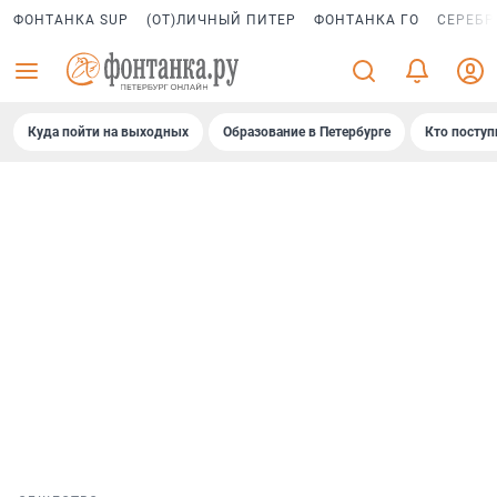
ФОНТАНКА SUP
(ОТ)ЛИЧНЫЙ ПИТЕР
ФОНТАНКА ГО
СЕРЕБР
Куда пойти на выходных
Образование в Петербурге
Кто поступ