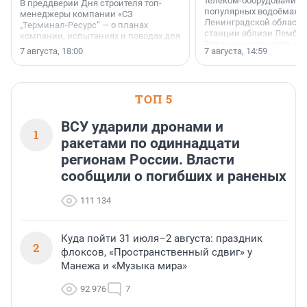
телеком-оборудование 
В преддверии Дня строителя топ-
популярных водоёмах
менеджеры компании «СЗ
Ленинградской области
„Терминал-Ресурс“ — о планах
станции вблизи Лембол
компании, испытаниях и поводах для
Раздолинского озёр, а 
осторожного оптимизма.
7 августа, 18:00
7 августа, 14:59
недалеко от Большого Т
водопада.
ТОП 5
ВСУ ударили дронами и
1
ракетами по одиннадцати
регионам России. Власти
сообщили о погибших и раненых
111 134
Куда пойти 31 июля–2 августа: праздник
2
флоксов, «Пространственный сдвиг» у
Манежа и «Музыка мира»
92 976
7