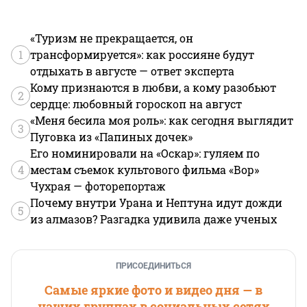
«Туризм не прекращается, он
1
трансформируется»: как россияне будут
отдыхать в августе — ответ эксперта
Кому признаются в любви, а кому разобьют
2
сердце: любовный гороскоп на август
«Меня бесила моя роль»: как сегодня выглядит
3
Пуговка из «Папиных дочек»
Его номинировали на «Оскар»: гуляем по
4
местам съемок культового фильма «Вор»
Чухрая — фоторепортаж
Почему внутри Урана и Нептуна идут дожди
5
из алмазов? Разгадка удивила даже ученых
ПРИСОЕДИНИТЬСЯ
Самые яркие фото и видео дня — в
наших группах в социальных сетях