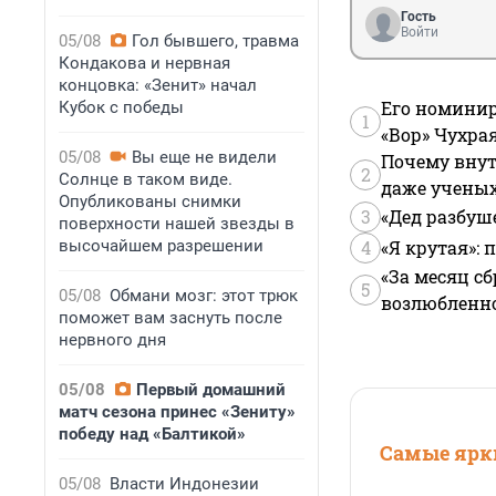
Гость
Войти
05/08
Гол бывшего, травма
Кондакова и нервная
концовка: «Зенит» начал
Его номинир
Кубок с победы
1
«Вор» Чухра
05/08
Вы еще не видели
Почему внут
2
Солнце в таком виде.
даже учены
Опубликованы снимки
3
«Дед разбуш
поверхности нашей звезды в
высочайшем разрешении
4
«Я крутая»:
«За месяц сб
5
05/08
Обмани мозг: этот трюк
возлюбленной
поможет вам заснуть после
нервного дня
05/08
Первый домашний
матч сезона принес «Зениту»
победу над «Балтикой»
Самые ярки
05/08
Власти Индонезии