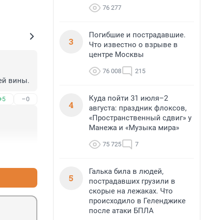
76 277
Погибшие и пострадавшие.
3
Что известно о взрыве в
центре Москвы
76 008
215
ей вины.
Куда пойти 31 июля–2
+5
–0
4
августа: праздник флоксов,
«Пространственный сдвиг» у
Манежа и «Музыка мира»
75 725
7
+1
–2
Галька била в людей,
5
пострадавших грузили в
скорые на лежаках. Что
происходило в Геленджике
после атаки БПЛА