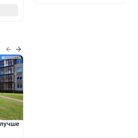
 лучше
Группа Аквилон на 20%
увеличила объём текущего