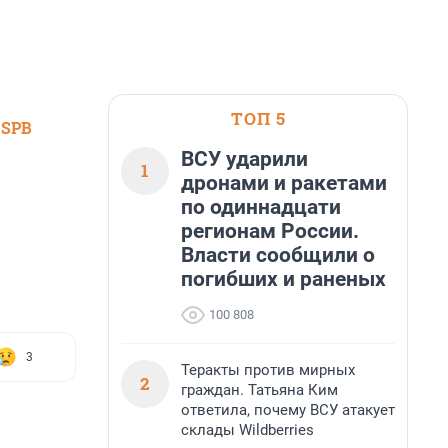
ТОП 5
 SPB
ВСУ ударили
1
дронами и ракетами
по одиннадцати
регионам России.
Власти сообщили о
погибших и раненых
100 808
3
Теракты против мирных
2
граждан. Татьяна Ким
ответила, почему ВСУ атакует
склады Wildberries