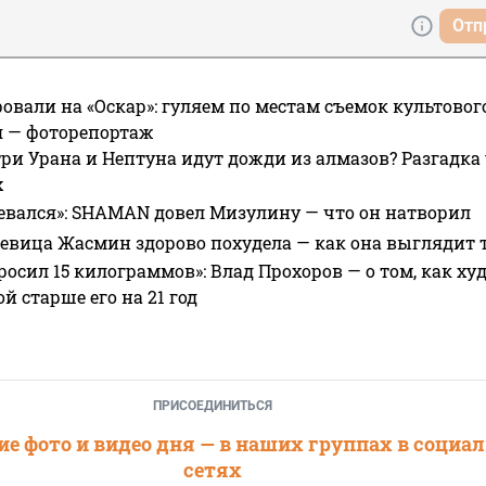
Отп
овали на «Оскар»: гуляем по местам съемок культово
я — фоторепортаж
ри Урана и Нептуна идут дожди из алмазов? Разгадка
х
евался»: SHAMAN довел Мизулину — что он натворил
 певица Жасмин здорово похудела — как она выглядит 
росил 15 килограммов»: Влад Прохоров — о том, как худе
 старше его на 21 год
ПРИСОЕДИНИТЬСЯ
е фото и видео дня — в наших группах в социа
сетях