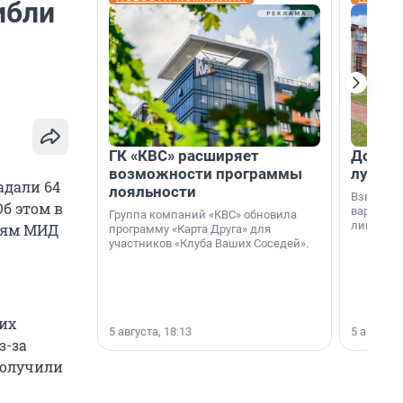
ибли
ГК «КВС» расширяет
Дом ил
возможности программы
лучше 
адали 64
лояльности
Взвешива
Об этом в
варианто
Группа компаний «КВС» обновила
лишнего 
иям МИД
программу «Карта Друга» для
участников «Клуба Ваших Соседей».
 их
5 августа, 18:13
5 августа,
з-за
получили