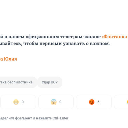
ей в нашем официальном телеграм-канале
«Фонтанка
ывайтесь, чтобы первыми узнавать о важном.
ва Юлия
така беспилотника
Удар ВСУ
0
0
6
ыделите фрагмент и нажмите Ctrl+Enter