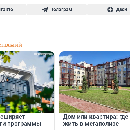
нтакте
Телеграм
Дзен
МПАНИЙ
асширяет
Дом или квартира: где
ти программы
жить в мегаполисе