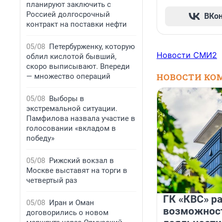
планируют заключить с
Россией долгосрочный
ВКо
контракт на поставки нефти
05/08
Петербурженку, которую
Новости СМИ2
облил кислотой бывший,
скоро выписывают. Впереди
НОВОСТИ КО
— множество операций
05/08
Выборы в
экстремальной ситуации.
Памфилова назвала участие в
голосовании «вкладом в
победу»
05/08
Рижский вокзал в
Москве выставят на торги в
четвертый раз
ГК «КВС» р
05/08
Иран и Оман
возможнос
договорились о новом