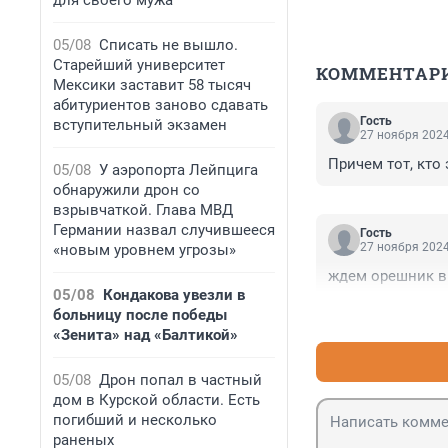
для своего мужа
05/08
Списать не вышло.
Старейший университет
КОММЕНТАР
Мексики заставит 58 тысяч
абитуриентов заново сдавать
Гость
вступительный экзамен
27 ноября 2024
Причем тот, кто
05/08
У аэропорта Лейпцига
обнаружили дрон со
взрывчаткой. Глава МВД
Германии назвал случившееся
Гость
27 ноября 2024
«новым уровнем угрозы»
ждем орешник в
05/08
Кондакова увезли в
больницу после победы
«Зенита» над «Балтикой»
05/08
Дрон попал в частный
дом в Курской области. Есть
погибший и несколько
раненых