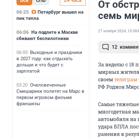
Все
СПБ
24 часа
От обстр
06:25
Петербург вышел на
семь ми
пик тепла
27 ноября 2024, 10:08
06:06
На подлете к Москве
сбивают беспилотники
12
коммен
06:05
Выходные и праздники
в 2027 году: как отдыхать
За неделю с 18 
дольше и что будет с
зарплатой
мирных жителя (
своем
телеграм
03:20
Очеловеченные
РФ Родион Мир
Смешарики полетят на Марс в
первом игровом фильме
франшизы
Самые тяжелые 
многодетная мат
автомобиля на п
удара БПЛА пос
ранения в резу