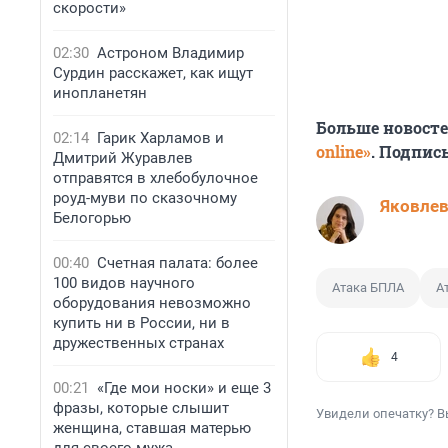
скорости»
02:30
Астроном Владимир
Сурдин расскажет, как ищут
инопланетян
Больше новост
02:14
Гарик Харламов и
online»
. Подпис
Дмитрий Журавлев
отправятся в хлебобулочное
роуд-муви по сказочному
Яковле
Белогорью
00:40
Счетная палата: более
100 видов научного
Атака БПЛА
А
оборудования невозможно
купить ни в России, ни в
дружественных странах
4
00:21
«Где мои носки» и еще 3
фразы, которые слышит
Увидели опечатку? В
женщина, ставшая матерью