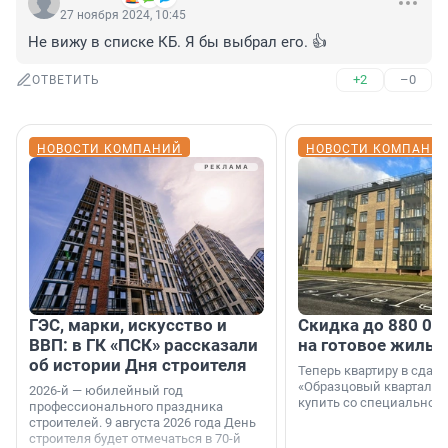
27 ноября 2024, 10:45
Не вижу в списке КБ. Я бы выбрал его. 👍
+2
–0
ОТВЕТИТЬ
НОВОСТИ КОМПАНИЙ
НОВОСТИ КОМПАНИ
ГЭС, марки, искусство и
Скидка до 880 00
ВВП: в ГК «ПСК» рассказали
на готовое жильё
об истории Дня строителя
Теперь квартиру в сда
«Образцовый квартал 1
2026-й — юбилейный год
купить со специальной 
профессионального праздника
строителей. 9 августа 2026 года День
строителя будет отмечаться в 70-й