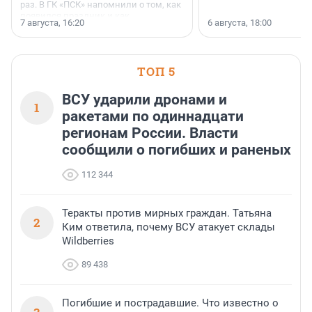
раз. В ГК «ПСК» напомнили о том, как
появился праздник и как
7 августа, 16:20
6 августа, 18:00
поменялась роль строительства.
ТОП 5
ВСУ ударили дронами и
1
ракетами по одиннадцати
регионам России. Власти
сообщили о погибших и раненых
112 344
Теракты против мирных граждан. Татьяна
2
Ким ответила, почему ВСУ атакует склады
Wildberries
89 438
Погибшие и пострадавшие. Что известно о