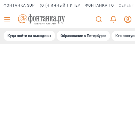
ФОНТАНКА SUP
(ОТ)ЛИЧНЫЙ ПИТЕР
ФОНТАНКА ГО
СЕРЕБР
Куда пойти на выходных
Образование в Петербурге
Кто поступ