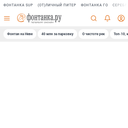
ФОНТАНКА SUP
(ОТ)ЛИЧНЫЙ ПИТЕР
ФОНТАНКА ГО
СЕРЕБР
Фонтан на Неве
40 млн за парковку
О чистоте рек
Топ-10, 