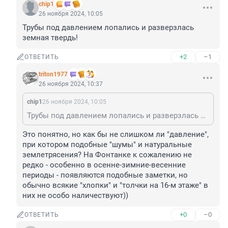
chip1
26 ноября 2024, 10:05
Трубы под давлением лопались и разверзлась 
земная твердь!
+2
–1
ОТВЕТИТЬ
triton1977
26 ноября 2024, 10:37
chip1
26 ноября 2024, 10:05
Трубы под давлением лопались и разверзлась земная твердь!
Это понятно, но как бы не слишком ли "давление", 
при котором подобные "шумы" и натуральные 
землетрясения? На Фонтанке к сожалению не 
редко - особенно в осенне-зимние-весенние 
периоды - появляются подобные заметки, но 
обычно всякие "хлопки" и "толчки на 16-м этаже" в 
них не особо наличествуют))
+0
–0
ОТВЕТИТЬ