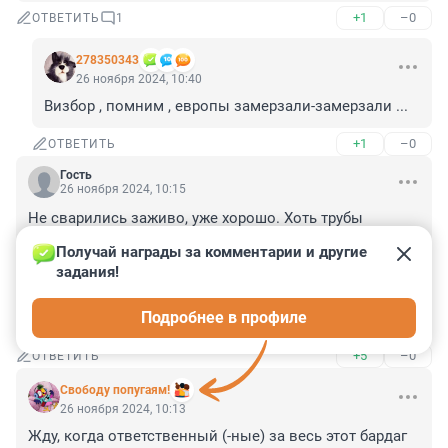
+1
–0
ОТВЕТИТЬ
1
278350343
26 ноября 2024, 10:40
Визбор , помним , европы замерзали-замерзали ...
+1
–0
ОТВЕТИТЬ
Гость
26 ноября 2024, 10:15
Не сварились заживо, уже хорошо. Хоть трубы 
подлатают после аварии - есть польза от 
Получай награды за комментарии и другие 
происшествия. А по сути вопроса - если давление при 
задания!
нормальной погоде и повышенной температуре 
привело к такому прорыву, то что будет на этой улице 
Подробнее в профиле
в мороз и при перепадах температур?
+5
–0
ОТВЕТИТЬ
Свободу попугаям!
26 ноября 2024, 10:13
Жду, когда ответственный (-ные) за весь этот бардаг 