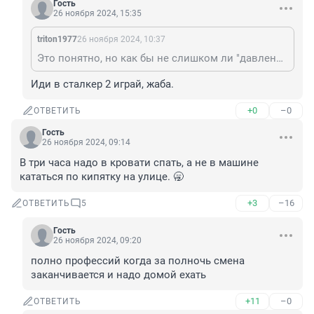
Гость
26 ноября 2024, 15:35
triton1977
26 ноября 2024, 10:37
Это понятно, но как бы не слишком ли "давление", при котором подобные "шумы" и натуральные землетрясения? На Фонтанке к сожалению не редко - особенно в осенне-зимние-весенние периоды - появляются подобные заметки, но обычно всякие "хлопки" и "толчки на 16-м этаже" в них не особо наличествуют))
Иди в сталкер 2 играй, жаба.
+0
–0
ОТВЕТИТЬ
Гость
26 ноября 2024, 09:14
В три часа надо в кровати спать, а не в машине 
кататься по кипятку на улице. 🥱
+3
–16
ОТВЕТИТЬ
5
Гость
26 ноября 2024, 09:20
полно профессий когда за полночь смена 
заканчивается и надо домой ехать
+11
–0
ОТВЕТИТЬ