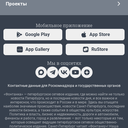
Проекты
Мобильное приложение
Google Play
App Store
App Gallery
RuStore
Мы в соцсетях
Контактные данные для Роскомнадзора и государственных органов
«Фонтанка» — петербургское сетевое издание, где можно найти не только
новости Петербурга, но и последние новости дня, и все важное и
интересное, что происходит в России и в мире. Здесь вы отыщете
наиболее значимые происшествия, новости Санкт-Петербурга, последние
новости бизнеса, а также события в обществе, культуре, искусстве.
Политика и власть, бизнес и недвижимость, дороги и автомобили,
финансы и работа, город и развлечения — вот только некоторые из тем,
которые освещает ведущее петербургское сетевое общественно-
политическое издание. Санкт-Петербург читает «Фонтанку»! Наша