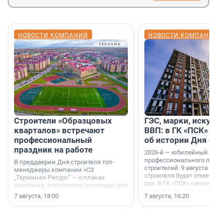
НОВОСТИ КОМПАНИЙ
НОВОСТИ КОМПАНИ
Строители «Образцовых
ГЭС, марки, искус
кварталов» встречают
ВВП: в ГК «ПСК» р
профессиональный
об истории Дня с
праздник на работе
2026-й — юбилейный го
профессионального пр
В преддверии Дня строителя топ-
строителей. 9 августа 2
менеджеры компании «СЗ
строителя будет отмечат
„Терминал-Ресурс“ — о планах
раз. В ГК «ПСК» напомни
компании, испытаниях и поводах для
появился праздник и к
осторожного оптимизма.
7 августа, 18:00
7 августа, 16:20
поменялась роль строит