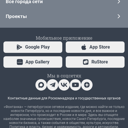
Все города сети
Проекты
Мобильное приложение
Google Play
App Store
App Gallery
RuStore
Мы в соцсетях
Контактные данные для Роскомнадзора и государственных органов
«Фонтанка» — петербургское сетевое издание, где можно найти не только
новости Петербурга, но и последние новости дня, и все важное и
интересное, что происходит в России и в мире. Здесь вы отыщете
наиболее значимые происшествия, новости Санкт-Петербурга, последние
новости бизнеса, а также события в обществе, культуре, искусстве.
Политика и власть, бизнес и недвижимость, дороги и автомобили,