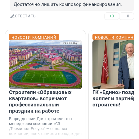
Достаточно лишить композор финансирования.
+0
–0
ОТВЕТИТЬ
НОВОСТИ КОМПАНИЙ
НОВОСТИ КОМПАНИ
Строители «Образцовых
ГК «Едино» поздр
кварталов» встречают
коллег и партнёр
профессиональный
строителя!
праздник на работе
В преддверии Дня строителя топ-
менеджеры компании «СЗ
„Терминал-Ресурс“ — о планах
компании, испытаниях и поводах для
осторожного оптимизма.