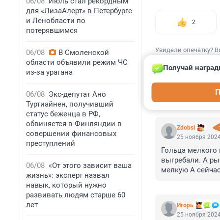
06/08
Июль стал рекордным
для «ЛизаАлерт» в Петербурге
и Ленобласти по
2
потерявшимся
Увидели опечатку? В
06/08
В Смоленской
области объявили режим ЧС
Получай наград
из-за урагана
П
06/08
Экс-депутат Ано
КОММЕНТАР
Туртиайнен, получивший
статус беженца в РФ,
обвиняется в Финляндии в
Zdobsi
совершении финансовых
25 ноября 2024
преступлений
Гольца мелкого 
выгребали. А ры
06/08
«От этого зависит ваша
мелкую А сейчас
жизнь»: эксперт назвал
нормальной-ей н
навык, который нужно
магазине. Даже 
развивать людям старше 60
Удивляет, что ры
лет
Игoрь
неё хватает до 
25 ноября 2024
все порешал. И 