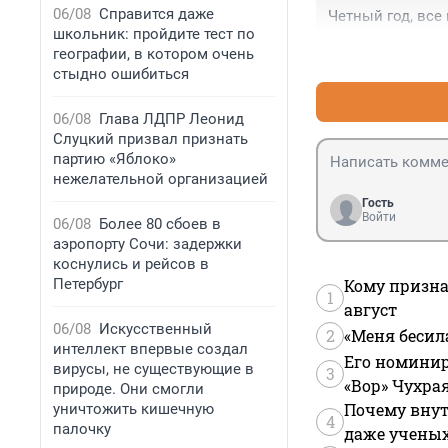
06/08
Справится даже
Четный год, все
говоря уж о друг
школьник: пройдите тест по
соответствует...
географии, в котором очень
стыдно ошибиться
06/08
Глава ЛДПР Леонид
Слуцкий призвал признать
партию «Яблоко»
нежелательной организацией
Гость
Войти
06/08
Более 80 сбоев в
аэропорту Сочи: задержки
коснулись и рейсов в
Петербург
Кому призна
1
август
06/08
Искусственный
2
«Меня бесил
интеллект впервые создал
Его номинир
вирусы, не существующие в
3
«Вор» Чухра
природе. Они смогли
Почему внут
уничтожить кишечную
4
палочку
даже учены