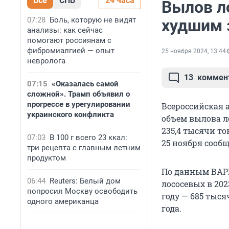
Все
СПБ
24 часа
Вылов ло
07:28
Боль, которую не видят
худшим з
анализы: как сейчас
помогают россиянам с
фибромиалгией — опыт
25 ноября 2024, 13:44
невролога
13
коммен
07:15
«Оказалась самой
сложной». Трамп объявил о
прогрессе в урегулировании
Всероссийская 
украинского конфликта
объем вылова ло
235,4 тысячи то
07:03
В 100 г всего 23 ккал:
25 ноября сооб
три рецепта с главным летним
продуктом
По данным ВАРП
06:44
Reuters: Белый дом
лососевых в 202
попросил Москву освободить
году — 685 тыся
одного американца
года.