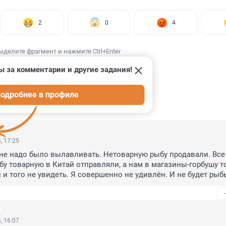
2
0
4
ыделите фрагмент и нажмите Ctrl+Enter
ы за комментарии и другие задания!
одробнее в профиле
ИИ
13
, 17:25
не надо было вылавливать. Нетоварную рыбу продавали. Все 
бу товарную в Китай отправляли, а нам в магазины-горбушу то
 и того не увидеть. Я совершенно не удивлён. И не будет рыбы
еоткуда взяться. Только минтай и вонючий хек и путассу мелк
селедка 270гр солёная, которая тоже в переработку должна был
ба вся ушла заграницу, на внутренний рынок её просто не хва
сих пор. Матвиенко обещала нам, что завалит рыбой. Увы....Ры
, 16:07
китайцы наверное очень довольны. А с лососем такая же истор