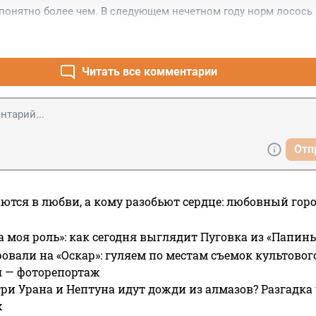
 понятно более чем. В следующем нечетном году норм лосось 
их породах... И качество рыбы за 1000+ руб за кг мягко говоря 
Читать все комментарии
Отп
ются в любви, а кому разобьют сердце: любовный гор
а моя роль»: как сегодня выглядит Пуговка из «Папин
овали на «Оскар»: гуляем по местам съемок культово
я — фоторепортаж
ри Урана и Нептуна идут дожди из алмазов? Разгадка
х