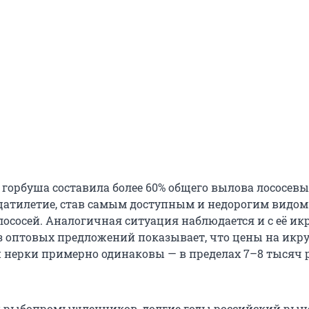
 горбуша составила более 60% общего вылова лососевы
цатилетие, став самым доступным и недорогим видом
ососей. Аналогичная ситуация наблюдается и с её ик
 оптовых предложений показывает, что цены на икр
и нерки примерно одинаковы — в пределах 7–8 тысяч 
 рыбопромышленников, долгие годы российский рын