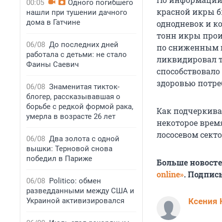
00:05
Одного погибшего
красной икры б
нашли при тушении дачного
дома в Гатчине
однодневок и к
тонн икры прои
06/08
До последних дней
по сниженным 
работала с детьми: не стало
ликвидировал т
Фаины Саевич
способствовало
здоровью потре
06/08
Знаменитая тикток-
блогер, рассказывавшая о
борьбе с редкой формой рака,
Как подчеркива
умерла в возрасте 26 лет
некоторое врем
лососевом секто
06/08
Два золота с одной
вышки: Терновой снова
победил в Париже
Больше новост
online»
. Подпис
06/08
Politico: обмен
разведданными между США и
Украиной активизировался
Ксения 