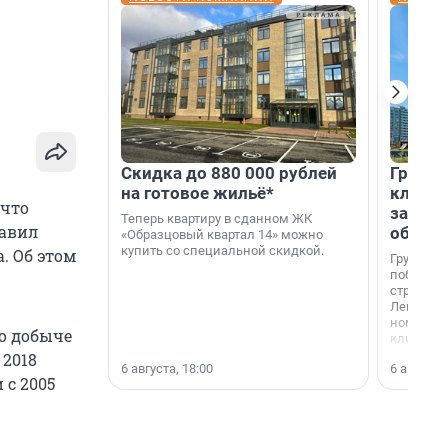
Скидка до 880 000 рублей
Группа
на готовое жильё*
клиен
 что
застро
Теперь квартиру в сданном ЖК
тавил
област
«Образцовый квартал 14» можно
купить со специальной скидкой.
. Об этом
Группа А
победите
строител
Ленингра
номинац
о добыче
клиенто
застройщ
 2018
6 августа, 18:00
6 августа,
области»
 с 2005