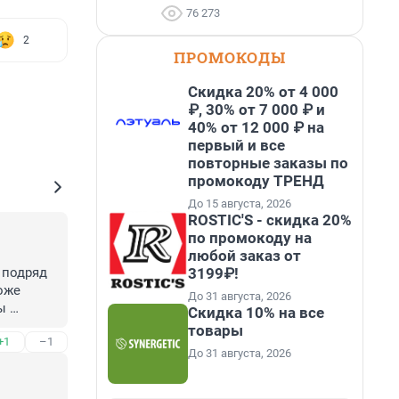
76 273
2
ПРОМОКОДЫ
Скидка 20% от 4 000
₽, 30% от 7 000 ₽ и
40% от 12 000 ₽ на
первый и все
повторные заказы по
промокоду ТРЕНД
До 15 августа, 2026
ROSTIC'S - скидка 20%
по промокоду на
любой заказ от
3199₽!
подряд 
же 
До 31 августа, 2026
 
Скидка 10% на все
ая в 
товары
+1
–1
а уйти. 
До 31 августа, 2026
тило и 
ночек 
ия, не 