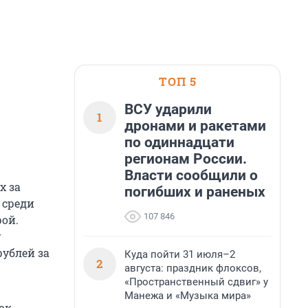
ТОП 5
ВСУ ударили
1
дронами и ракетами
по одиннадцати
регионам России.
Власти сообщили о
х за
погибших и раненых
 среди
107 846
рой.
у
рублей за
Куда пойти 31 июля–2
2
августа: праздник флоксов,
«Пространственный сдвиг» у
Манежа и «Музыка мира»
ок