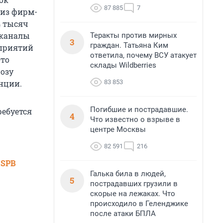
87 885
7
 из фирм-
4 тысяч
 каналы
Теракты против мирных
3
граждан. Татьяна Ким
оприятий
ответила, почему ВСУ атакует
Это
склады Wildberries
озу
83 853
нции.
Погибшие и пострадавшие.
ребуется
4
Что известно о взрыве в
центре Москвы
82 591
216
 SPB
Галька била в людей,
5
пострадавших грузили в
скорые на лежаках. Что
происходило в Геленджике
после атаки БПЛА