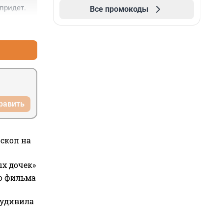
придет.
Все промокоды
тоже не 
+2
–1
равить
оскоп на
ых дочек»
го фильма
 удивила