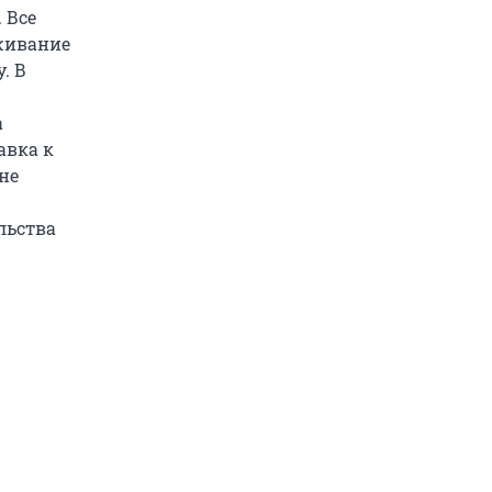
 Все
уживание
. В
а
авка к
не
льства