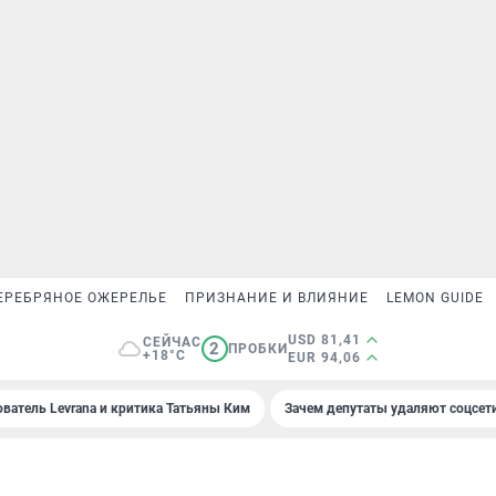
ЕРЕБРЯНОЕ ОЖЕРЕЛЬЕ
ПРИЗНАНИЕ И ВЛИЯНИЕ
LEMON GUIDE
USD 81,41
СЕЙЧАС
2
ПРОБКИ
+18°C
EUR 94,06
ователь Levrana и критика Татьяны Ким
Зачем депутаты удаляют соцсет