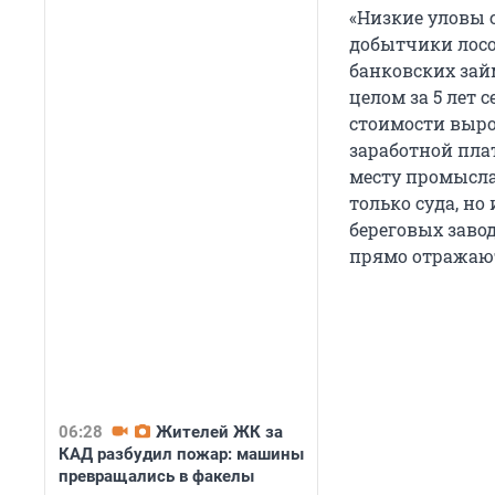
«Низкие уловы 
добытчики лосо
банковских займ
целом за 5 лет 
стоимости вырос
заработной пла
месту промысла)
только суда, н
береговых завод
прямо отражают
06:28
Жителей ЖК за
КАД разбудил пожар: машины
превращались в факелы