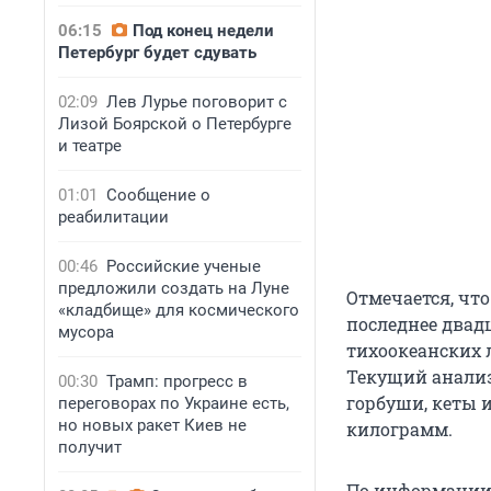
06:15
Под конец недели
Петербург будет сдувать
02:09
Лев Лурье поговорит с
Лизой Боярской о Петербурге
и театре
01:01
Сообщение о
реабилитации
00:46
Российские ученые
предложили создать на Луне
Отмечается, что
«кладбище» для космического
последнее двад
мусора
тихоокеанских л
Текущий анализ
00:30
Трамп: прогресс в
горбуши, кеты 
переговорах по Украине есть,
но новых ракет Киев не
килограмм.
получит
По информации