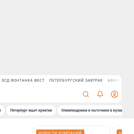
ЗСД ФОНТАНКА ФЕСТ
ПЕТЕРБУРГСКИЙ ЗАВТРАК
АФИША PLUS
и
Петербург ищет креатив
Олимпиадники и льготники в вузах СПб
НОВОСТИ КОМПАНИЙ
НОВОС