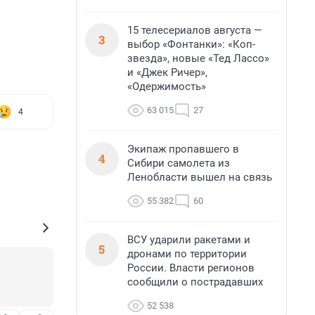
15 телесериалов августа —
3
выбор «Фонтанки»: «Коп-
звезда», новые «Тед Лассо»
и «Джек Ричер»,
«Одержимость»
63 015
27
4
Экипаж пропавшего в
4
Сибири самолета из
Ленобласти вышел на связь
55 382
60
ВСУ ударили ракетами и
5
дронами по территории
России. Власти регионов
сообщили о пострадавших
52 538