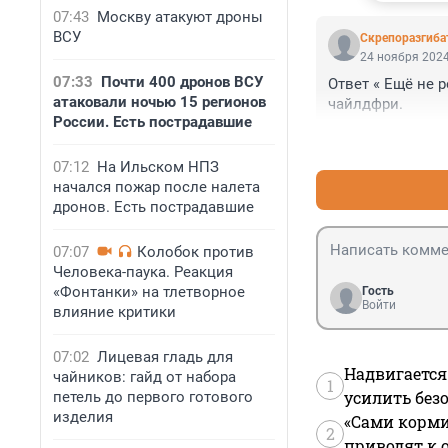
07:43
Москву атакуют дроны
ВСУ
Скрепоразгиба
24 ноября 2024
07:33
Почти 400 дронов ВСУ
Ответ « Ещё не р
атаковали ночью 15 регионов
чайлдфри.
России. Есть пострадавшие
07:12
На Ильском НПЗ
начался пожар после налета
дронов. Есть пострадавшие
07:07
Колобок против
Человека-паука. Реакция
«Фонтанки» на тлетворное
Гость
Войти
влияние критики
07:02
Лицевая гладь для
Надвигается
чайников: гайд от набора
1
усилить без
петель до первого готового
изделия
«Сами корми
2
приводят к 