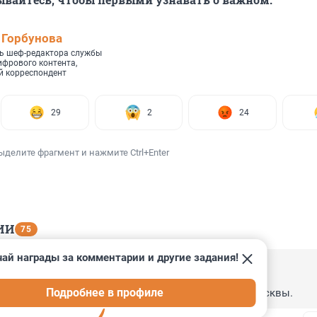
 Горбунова
ь шеф-редактора службы
ифрового контента,
 корреспондент
29
2
24
ыделите фрагмент и нажмите Ctrl+Enter
ИИ
75
ай награды за комментарии и другие задания!
, 20:40
Подробнее в профиле
пертизу по строительству метро скопировать из Москвы.