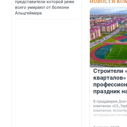
НОВОСТИ КО
представители которой реже
всего умирают от болезни
Альцгеймера
Строители 
кварталов»
профессио
праздник н
В преддверии Дня
компании «СЗ „Тер
компании, испытан
осторожного опти