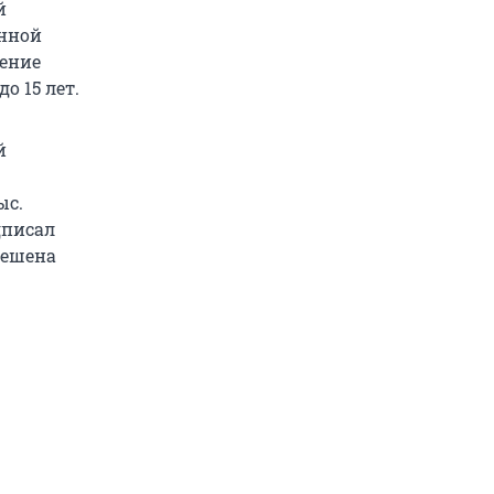
й
онной
шение
о 15 лет.
й
ыс.
дписал
решена