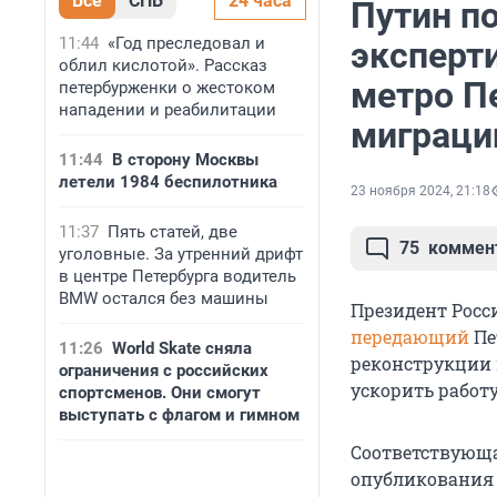
Все
СПБ
24 часа
Путин п
11:44
«Год преследовал и
эксперт
облил кислотой». Рассказ
метро Пе
петербурженки о жестоком
нападении и реабилитации
миграци
11:44
В сторону Москвы
летели 1984 беспилотника
23 ноября 2024, 21:18
11:37
Пять статей, две
75
коммен
уголовные. За утренний дрифт
в центре Петербурга водитель
BMW остался без машины
Президент Росс
передающий
Пе
11:26
World Skate сняла
реконструкции 
ограничения с российских
ускорить работ
спортсменов. Они смогут
выступать с флагом и гимном
Соответствующа
опубликования 