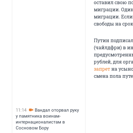
оставил свою п
миграции. Один
миграции. Если
свободы на срок 
Путин подписал
(чайлдфри) в и
предусмотренны
рублей, для орг
запрет
на усыно
смена пола пут
11:14
Вандал оторвал руку
у памятника воинам-
интернационалистам в
Сосновом Бору