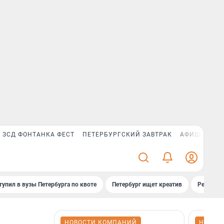
ЗСД ФОНТАНКА ФЕСТ
ПЕТЕРБУРГСКИЙ ЗАВТРАК
АФИША PLUS
тупил в вузы Петербурга по квоте
Петербург ищет креатив
Рейтинги
НОВОСТИ КОМПАНИЙ
НОВОС