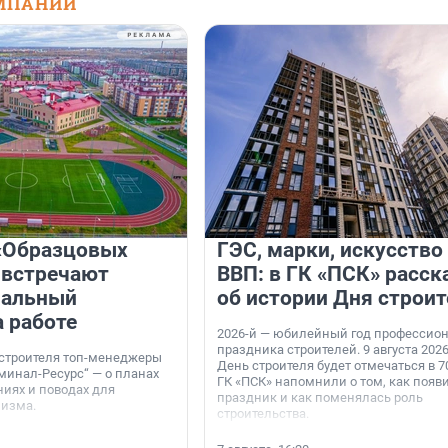
МПАНИЙ
«Образцовых
ГЭС, марки, искусство
 встречают
ВВП: в ГК «ПСК» расск
нальный
об истории Дня строит
а работе
2026-й — юбилейный год профессио
праздника строителей. 9 августа 2026
 строителя топ-менеджеры
День строителя будет отмечаться в 70
минал-Ресурс“ — о планах
ГК «ПСК» напомнили о том, как появ
иях и поводах для
праздник и как поменялась роль
мизма.
строительства.