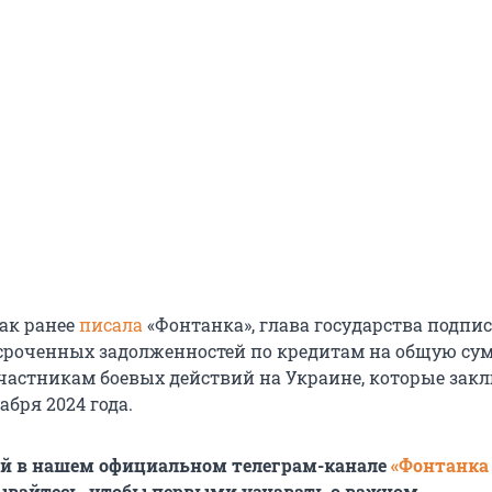
как ранее
писала
«Фонтанка», глава государства подпи
сроченных задолженностей по кредитам на общую су
участникам боевых действий на Украине, которые зак
абря 2024 года.
ей в нашем официальном телеграм-канале
«Фонтанка
ывайтесь, чтобы первыми узнавать о важном.