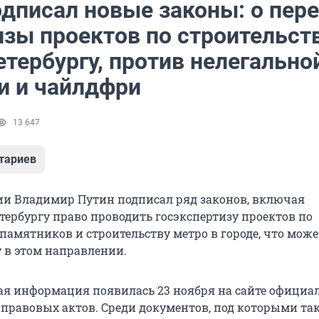
одписал новые законы: о пер
изы проектов по строительст
тербургу, против нелегально
и и чайлдфри
13 647
тариев
ии Владимир Путин подписал ряд законов, включая
тербургу право проводить госэкспертизу проектов по
памятников и строительству метро в городе, что може
у в этом направлении.
я информация появилась 23 ноября на сайте официа
правовых актов. Среди документов, под которыми та