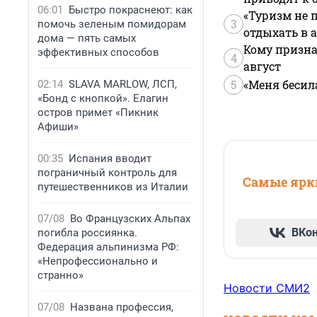
06:01
Быстро покраснеют: как
«Туризм не 
3
помочь зеленым помидорам
отдыхать в а
дома — пять самых
Кому призна
эффективных способов
4
август
5
«Меня бесил
02:14
SLAVA MARLOW, ЛСП,
«Бонд с кнопкой». Елагин
остров примет «Пикник
Афиши»
00:35
Испания вводит
пограничный контроль для
Самые ярки
путешественников из Италии
07/08
Во Французских Альпах
ВКо
погибла россиянка.
Федерация альпинизма РФ:
«Непрофессионально и
странно»
Новости СМИ2
07/08
Названа профессия,