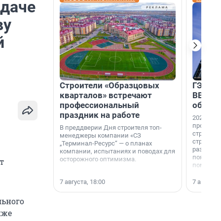
едаче
ву
й
Строители «Образцовых
ГЭС, м
кварталов» встречают
ВВП: в
профессиональный
об ист
праздник на работе
2026-й —
професси
В преддверии Дня строителя топ-
строителе
менеджеры компании «СЗ
строителя
„Терминал-Ресурс“ — о планах
раз. В ГК
компании, испытаниях и поводах для
появился
осторожного оптимизма.
т
поменяла
7 августа, 18:00
7 августа,
льного
кже