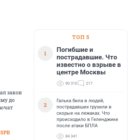
ТОП 5
Погибшие и
1
пострадавшие. Что
известно о взрыве в
центре Москвы
90 310
217
сал закон
мму до
Галька била в людей,
2
пострадавших грузили в
лючат
скорые на лежаках. Что
происходило в Геленджике
после атаки БПЛА
 SPB
84 341