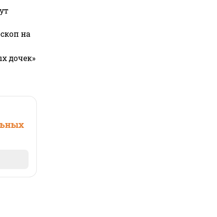
ут
оскоп на
ых дочек»
льных