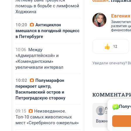
летнему Ване требуется
помощь в борьбе с лимфомой
Ходжкина
Евгения
Заместител
10:20
Антициклон
развития ц
вмешался в погодный процесс
финансовый
в Петербурге
12
10:06
Между
«Адмиралтейской» и
«Комендантским»
Увидели опечатку? В
увеличивали интервал
10:02
Полумарафон
перекроет центр,
Васильевский остров и
КОММЕНТАР
Петроградскую сторону
Получ
Гость
09:15
Неизведанное.
24 ноября 2024
Топ-10 самых живописных
Важно ещё и экс
мест «Серебряного ожерелья»