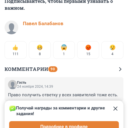
Подписывайтесь, чтобы первыми узнавать о
важном.
Павел Балабанов
111
8
1
15
4
КОММЕНТАРИИ
90
Гость
24 ноября 2024, 14:39
Право получить ответку у всех заявителей тоже есть.
+0
–0
Получай награды за комментарии и другие 
задания!
Гость
24 ноября 2024, 12:45
Подробнее в профиле
зольные! марш на Париж!