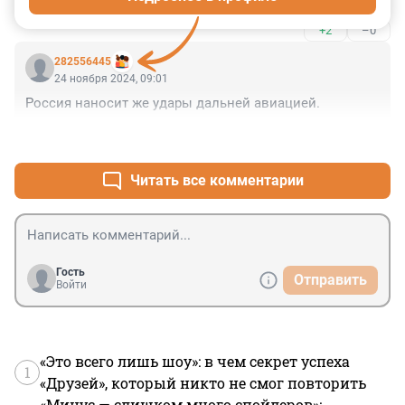
+2
–0
282556445
24 ноября 2024, 09:01
Россия наносит же удары дальней авиацией.
+2
–0
Читать все комментарии
Гость
Отправить
Войти
«Это всего лишь шоу»: в чем секрет успеха
1
«Друзей», который никто не смог повторить
«Минус — слишком много спойлеров»: