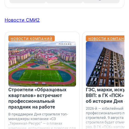
Новости СМИ2
НОВОСТИ КОМПАНИЙ
НОВОСТИ КОМПАНИ
Строители «Образцовых
ГЭС, марки, искус
кварталов» встречают
ВВП: в ГК «ПСК» р
профессиональный
об истории Дня с
праздник на работе
2026-й — юбилейный го
профессионального пр
В преддверии Дня строителя топ-
строителей. 9 августа 2
менеджеры компании «СЗ
строителя будет отмечат
„Терминал-Ресурс“ — о планах
раз. В ГК «ПСК» напомни
компании, испытаниях и поводах для