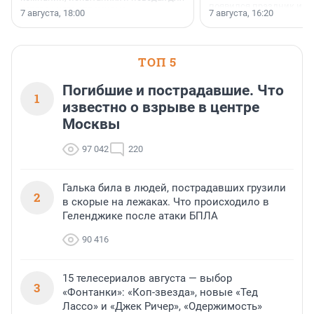
появился праздник и к
осторожного оптимизма.
7 августа, 18:00
7 августа, 16:20
поменялась роль строит
ТОП 5
Погибшие и пострадавшие. Что
1
известно о взрыве в центре
Москвы
97 042
220
Галька била в людей, пострадавших грузили
2
в скорые на лежаках. Что происходило в
Геленджике после атаки БПЛА
90 416
15 телесериалов августа — выбор
3
«Фонтанки»: «Коп-звезда», новые «Тед
Лассо» и «Джек Ричер», «Одержимость»