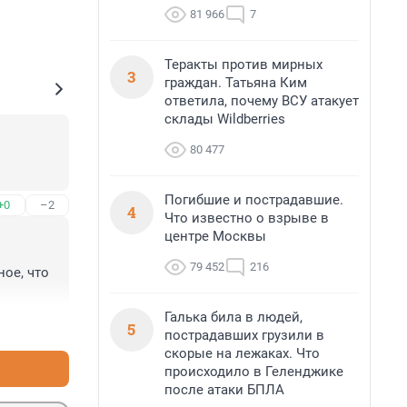
81 966
7
Теракты против мирных
3
граждан. Татьяна Ким
ответила, почему ВСУ атакует
склады Wildberries
80 477
Погибшие и пострадавшие.
+0
–2
4
Что известно о взрыве в
центре Москвы
79 452
216
е, что 
Галька била в людей,
+1
–1
5
пострадавших грузили в
скорые на лежаках. Что
происходило в Геленджике
после атаки БПЛА