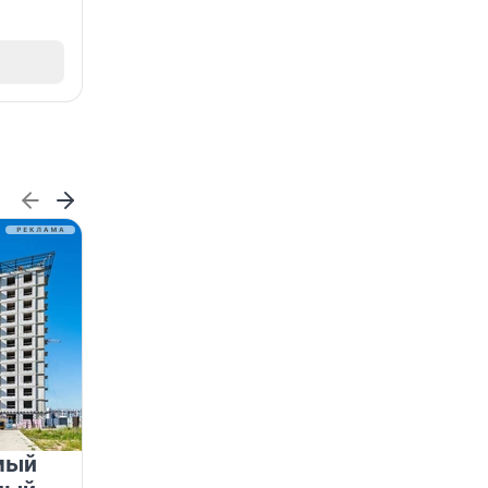
мый
«Лучший проект КРТ»