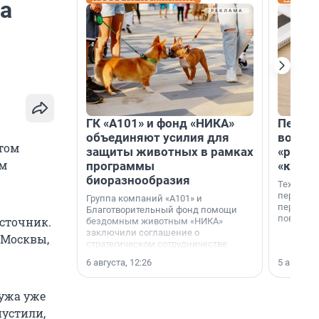
а
ГК «А101» и фонд «НИКА»
Петер
объединяют усилия для
возвр
том
защиты животных в рамках
«раскл
ам
программы
«книж
биоразнообразия
Технолог
перестае
Группа компаний «А101» и
переходи
Благотворительный фонд помощи
повседне
источник.
бездомным животным «НИКА»
заключили соглашение о
 Москвы,
стратегическом сотрудничестве.
6 августа, 12:26
5 августа,
мужа уже
пустили,