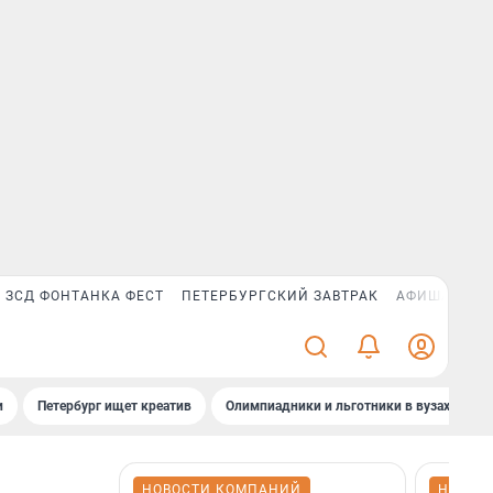
ЗСД ФОНТАНКА ФЕСТ
ПЕТЕРБУРГСКИЙ ЗАВТРАК
АФИША PLUS
и
Петербург ищет креатив
Олимпиадники и льготники в вузах СПб
НОВОСТИ КОМПАНИЙ
НОВОС