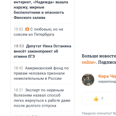
интернет, «Надежда» вышла
наружу, мирные
беспилотники и опасность
Финского залива
19:02
С любовью, но не
совсем из Петербурга
18:53
Депутат Нина Останина
внесёт законопроект об
Больше новост
отмене ЕГЭ
online»
. Подпис
18:42
Американский фонд по
правам человека признали
Кира Ч
нежелательным в России
корреспонд
18:31
Эксперт по нервным
болезням назвал способ
7
легко вернуться к работе даже
после долгого отпуска
Увидели опечатку? В