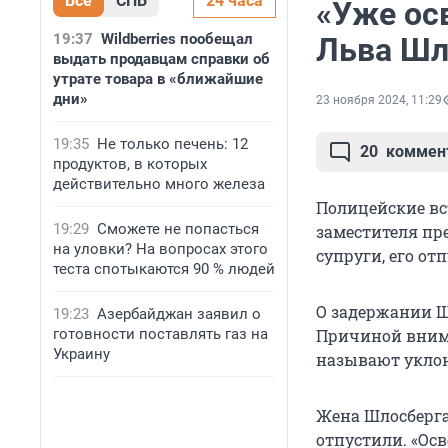
Все
СПБ
24 часа
«Уже ос
19:37
Wildberries пообещал
Льва Шл
выдать продавцам справки об
утрате товара в «ближайшие
дни»
23 ноября 2024, 11:29
19:35
Не только печень: 12
20
коммен
продуктов, в которых
действительно много железа
Полицейские вс
19:29
Сможете не попасться
заместителя пр
на уловки? На вопросах этого
супруги, его отп
теста спотыкаются 90 % людей
О задержании Ш
19:23
Азербайджан заявил о
готовности поставлять газ на
Причиной внима
Украину
называют уклон
Жена Шлосберга
отпустили. «Осв