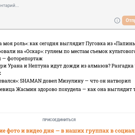
Отп
а моя роль»: как сегодня выглядит Пуговка из «Папин
овали на «Оскар»: гуляем по местам съемок культово
я — фоторепортаж
ри Урана и Нептуна идут дожди из алмазов? Разгадка
х
евался»: SHAMAN довел Мизулину — что он натворил
 певица Жасмин здорово похудела — как она выглядит 
ПРИСОЕДИНИТЬСЯ
е фото и видео дня — в наших группах в социа