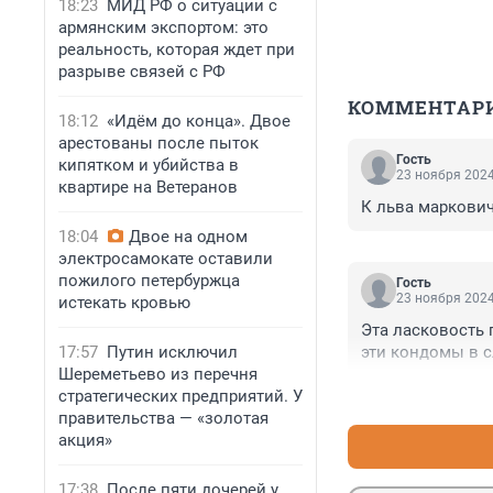
18:23
МИД РФ о ситуации с
армянским экспортом: это
реальность, которая ждет при
разрыве связей с РФ
КОММЕНТАР
18:12
«Идём до конца». Двое
арестованы после пыток
Гость
кипятком и убийства в
23 ноября 2024
квартире на Ветеранов
К льва маркович
18:04
Двое на одном
электросамокате оставили
пожилого петербуржца
Гость
23 ноября 2024
истекать кровью
Эта ласковость 
17:57
Путин исключил
эти кондомы в с
Шереметьево из перечня
стратегических предприятий. У
правительства — «золотая
акция»
17:38
После пяти дочерей у