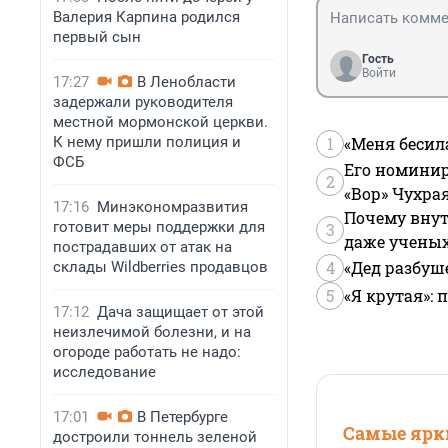
Валерия Карпина родился
первый сын
Гость
Войти
17:27
В Ленобласти
задержали руководителя
местной мормонской церкви.
К нему пришли полиция и
1
«Меня бесил
ФСБ
Его номинир
2
«Вор» Чухра
17:16
Минэкономразвития
Почему внут
готовит меры поддержки для
3
даже учены
пострадавших от атак на
4
«Дед разбуш
склады Wildberries продавцов
5
«Я крутая»:
17:12
Дача защищает от этой
неизлечимой болезни, и на
огороде работать не надо:
исследование
17:01
В Петербурге
Самые ярки
достроили тоннель зеленой