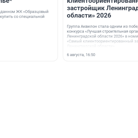
льё*
клиентоориентирован
застройщик Ленингра
 сданном ЖК «Образцовый
области» 2026
 купить со специальной
Группа Аквилон стала одним из поб
конкурса «Лучшая строительная орг
Ленинградской области 2026» в ном
«Самый клиентоориентированный з
Ленинградской области».
6 августа, 16:50