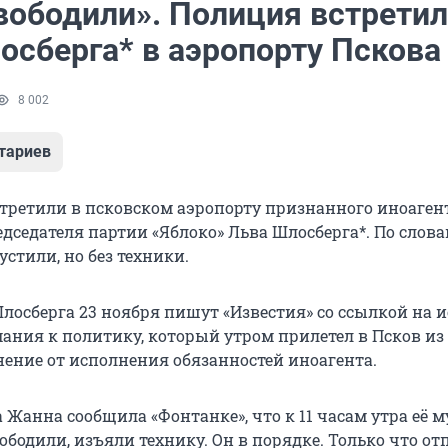
вободили». Полиция встретил
осберга* в аэропорту Пскова
8 002
тариев
третили в псковском аэропорту признанного иноаген
едседателя партии «Яблоко» Льва Шлосберга*. По слов
устили, но без техники.
лосберга 23 ноября пишут «Известия» со ссылкой на 
ния к политику, который утром прилетел в Псков из
ение от исполнения обязанностей иноагента.
 Жанна сообщила «Фонтанке», что к 11 часам утра её 
ободили, изъяли технику. Он в порядке. Только что от