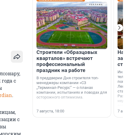
Строители «Образцовых
На вод
кварталов» встречают
зарабо
профессиональный
станци
праздник на работе
Инженер
лсонару,
телеком-
В преддверии Дня строителя топ-
 года с
популярн
менеджеры компании «СЗ
Ленингра
ы
„Терминал-Ресурс“ — о планах
станции 
компании, испытаниях и поводах для
rdian
.
Раздолин
осторожного оптимизма.
недалеко
водопада
7 августа, 18:00
7 августа,
лицам,
изации с
авы
-морским