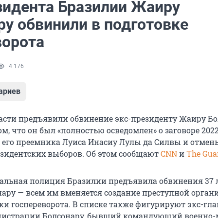
зидента Бразилии Жаиру
ру обвинили в подготовке
ворота
4 176
ариев
асти предъявили обвинение экс-президенту Жаиру Бо
ом, что он был «полностью осведомлен» о заговоре 2022
 его преемника Луиса Инасиу Лулы да Силвы и отмен
езидентских выборов. Об этом сообщают
CNN
и
The Gua
ральная полиция Бразилии предъявила обвинения 37 
ару — всем им вменяется создание преступной орган
ки госпереворота. В списке также фигурируют экс-гл
нистрации Болсонару, бывший командующий военно