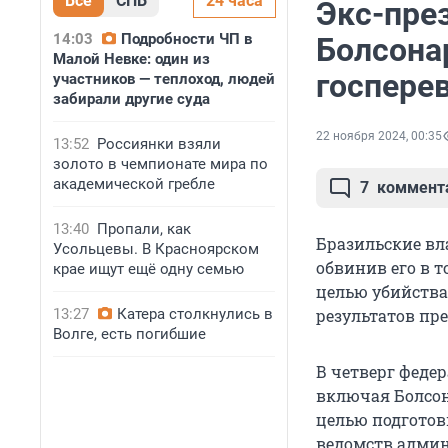
Все
СПБ
24 часа
Экс-пре
14:03
Подробности ЧП в
Болсона
Малой Невке: один из
госпере
участников — теплоход, людей
забирали другие суда
22 ноября 2024, 00:35
13:52
Россиянки взяли
золото в чемпионате мира по
академической гребле
7
коммент
13:40
Пропали, как
Бразильские вл
Усольцевы. В Красноярском
обвинив его в т
крае ищут ещё одну семью
целью убийства
13:27
Катера столкнулись в
результатов пр
Волге, есть погибшие
В четверг феде
включая Болсон
целью подготов
ведомств адми