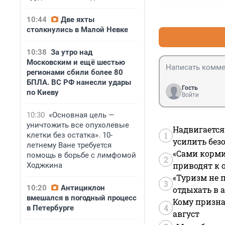
Если некого обви
некомпетентен...
10:44
Две яхты
столкнулись в Малой Невке
10:38
За утро над
Московским и ещё шестью
регионами сбили более 80
БПЛА. ВС РФ нанесли удары
Гость
по Киеву
Войти
10:30
«Основная цель —
уничтожить все опухолевые
Надвигается
1
клетки без остатка». 10-
усилить без
летнему Ване требуется
«Сами корми
помощь в борьбе с лимфомой
2
приводят к 
Ходжкина
«Туризм не 
3
10:20
Антициклон
отдыхать в а
вмешался в погодный процесс
Кому призна
4
в Петербурге
август