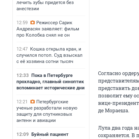
лечить зубы придется без
анестезии
12:59
Режиссер Сарик
Андреасян заявляет: фильм
про Колобка снял не он
12:47
Кошка открыла кран, и
случился потоп. Суд взыскал
с её хозяина сотни тысяч
Согласно ордеру
12:33
Пока в Петербурге
представителям
прохладно, главный синоптик
представить до
вспоминает исторические дни
позволит ему о
12:21
Петербургские
вице-президент
ученые разработали новую
де Мораеша.
защиту для спутниковых
антенн и авиации
Лула два года н
12:09
Буйный пациент
сохраняется. В