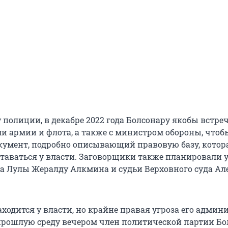
 полиции, в декабре 2022 года Болсонару якобы встреч
и армии и флота, а также с министром обороны, чтоб
кумент, подробно описывающий правовую базу, котор
ставаться у власти. Заговорщики также планировали 
а Лулы Жералду Алкмина и судьи Верховного суда Ал
аходится у власти, но крайне правая угроза его адми
 прошлую среду вечером член политической партии Бо