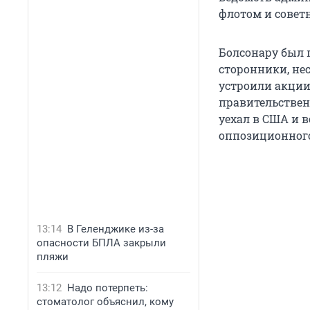
флотом и совет
Болсонару был п
сторонники, не
устроили акци
правительствен
уехал в США и в
оппозиционног
13:14
В Геленджике из-за
опасности БПЛА закрыли
пляжи
13:12
Надо потерпеть:
стоматолог объяснил, кому