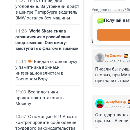
11:37
Пять статей, две
уголовные. За утренний дрифт
Увидели опечатку? В
в центре Петербурга водитель
BMW остался без машины
Получай наг
11:26
World Skate сняла
ограничения с российских
КОММЕНТАР
спортсменов. Они смогут
выступать с флагом и гимном
Эд Хэммет
11:14
Вандал оторвал руку
22 ноября 2024
у памятника воинам-
Писали бы лучше
интернационалистам в
вторых, при Мил
Сосновом Бору
пригласить грам
11:03
Беспилотники
продолжают атаковать
гастарбайтер
Москву
22 ноября 2024
Стандартная тех
10:57
С помощью БПЛА хотят
врагом... А если
контролировать соблюдение
трудового законодательства