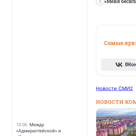
5
«Меня бесил
Самые ярки
ВКо
Новости СМИ2
НОВОСТИ КО
10:06
Между
«Адмиралтейской» и