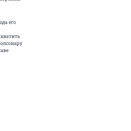
ода его
ахватить
Болсонару
лаве