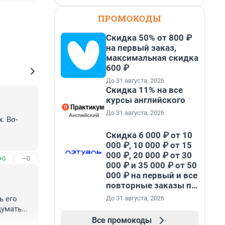
ПРОМОКОДЫ
Скидка 50% от 800 ₽
на первый заказ,
максимальная скидка
600 ₽
До 31 августа, 2026
Скидка 11% на все
курсы английского
До 31 августа, 2026
. Во-
Скидка 6 000 ₽ от 10
000 ₽, 10 000 ₽ от 15
000 ₽, 20 000 ₽ от 30
+0
–0
000 ₽ и 35 000 ₽ от 50
000 ₽ на первый и все
повторные заказы по
промокоду НАБЕРИ
До 31 августа, 2026
 его 
мать...

Все промокоды