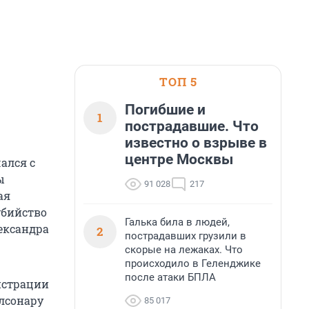
ТОП 5
Погибшие и
1
пострадавшие. Что
известно о взрыве в
центре Москвы
ался с
ы
91 028
217
ая
убийство
Галька била в людей,
ександра
2
пострадавших грузили в
скорые на лежаках. Что
происходило в Геленджике
после атаки БПЛА
нистрации
лсонару
85 017