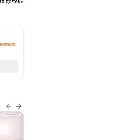
ых дочек»
льных