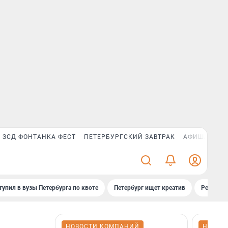
ЗСД ФОНТАНКА ФЕСТ
ПЕТЕРБУРГСКИЙ ЗАВТРАК
АФИША PLUS
тупил в вузы Петербурга по квоте
Петербург ищет креатив
Рейтинги
НОВОСТИ КОМПАНИЙ
НОВОС