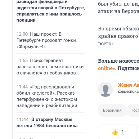
раскидал фельдшера и
был убит, по-в
водителя скорой в Петербурге,
атаки на Верхо
справляться с ним пришлось
полиции
Во время обыск
12:00
Наш проект: В
крайне правого
Петербурге проходят гонки
всего».
«Формулы-4»
Больше новост
11:55
Психотерапевт
рассказывает, чем кошатники
online»
. Подпис
отличаются от собачников
Женя А
11:44
«Год преследовал и
корреспонд
облил кислотой». Рассказ
петербурженки о жестоком
нападении и реабилитации
Бразилия
Гос
11:44
В сторону Москвы
летели 1984 беспилотника
2