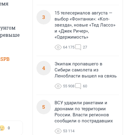
ремя
15 телесериалов августа —
3
выбор «Фонтанки»: «Коп-
звезда», новые «Тед Лассо»
зунгом
и «Джек Ричер»,
 превыше
«Одержимость»
64 175
27
 SPB
Экипаж пропавшего в
4
Сибири самолета из
Ленобласти вышел на связь
55 908
60
ВСУ ударили ракетами и
5
дронами по территории
России. Власти регионов
сообщили о пострадавших
0
53 114