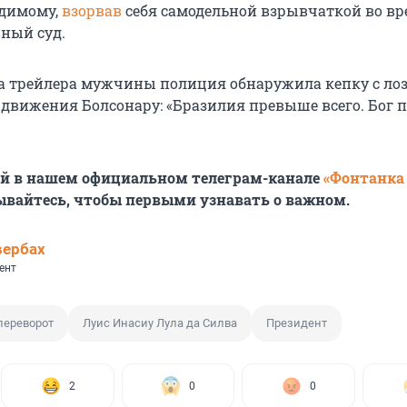
идимому,
взорвав
себя самодельной взрывчаткой во в
вный суд.
а трейлера мужчины полиция обнаружила кепку с ло
 движения Болсонару: «Бразилия превыше всего. Бог
ей в нашем официальном телеграм-канале
«Фонтанка
ывайтесь, чтобы первыми узнавать о важном.
вербах
ент
переворот
Луис Инасиу Лула да Силва
Президент
2
0
0