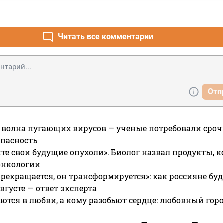
нить во всех бедах - электорат может подумать, что правител
Читать все комментарии
Отп
 волна пугающих вирусов — ученые потребовали сроч
опасность
те свои будущие опухоли». Биолог назвал продукты, 
онкологии
прекращается, он трансформируется»: как россияне буд
вгусте — ответ эксперта
ются в любви, а кому разобьют сердце: любовный гор