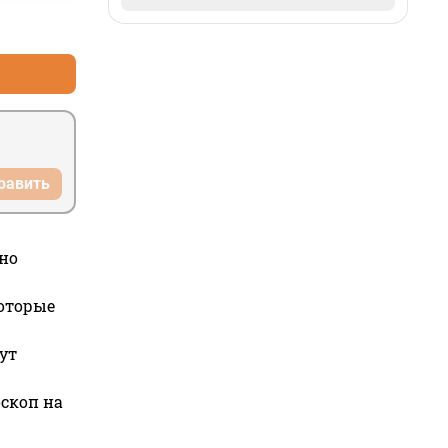
ь 
+0
–0
равить
но
которые
ут
оскоп на