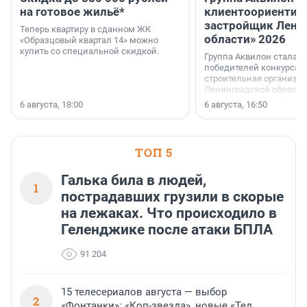
на готовое жильё*
клиентоориентир
застройщик Лени
Теперь квартиру в сданном ЖК
области» 2026
«Образцовый квартал 14» можно
купить со специальной скидкой.
Группа Аквилон стала 
победителей конкурса 
строительная организа
Ленинградской области 
номинации «Самый
6 августа, 18:00
6 августа, 16:50
клиентоориентированн
застройщик Ленинград
области».
ТОП 5
Галька била в людей,
1
пострадавших грузили в скорые
на лежаках. Что происходило в
Геленджике после атаки БПЛА
91 204
15 телесериалов августа — выбор
2
«Фонтанки»: «Коп-звезда», новые «Тед