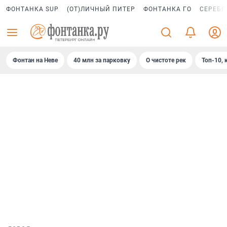
ФОНТАНКА SUP
(ОТ)ЛИЧНЫЙ ПИТЕР
ФОНТАНКА ГО
СЕРЕБР
Фонтан на Неве
40 млн за парковку
О чистоте рек
Топ-10, 