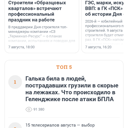
Строители «Образцовых
ГЭС, марки, искус
кварталов» встречают
ВВП: в ГК «ПСК» р
профессиональный
об истории Дня с
праздник на работе
2026-й — юбилейный го
профессионального пр
В преддверии Дня строителя топ-
строителей. 9 августа 2
менеджеры компании «СЗ
строителя будет отмечат
„Терминал-Ресурс“ — о планах
раз. В ГК «ПСК» напомни
компании, испытаниях и поводах для
появился праздник и к
осторожного оптимизма.
7 августа, 18:00
7 августа, 16:20
поменялась роль строит
ТОП 5
Галька била в людей,
1
пострадавших грузили в скорые
на лежаках. Что происходило в
Геленджике после атаки БПЛА
91 380
15 телесериалов августа — выбор