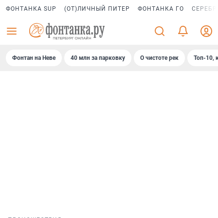
ФОНТАНКА SUP
(ОТ)ЛИЧНЫЙ ПИТЕР
ФОНТАНКА ГО
СЕРЕБР
Фонтан на Неве
40 млн за парковку
О чистоте рек
Топ-10, 