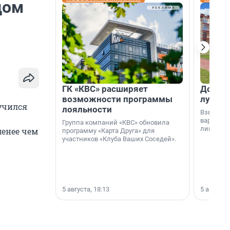
дом
ГК «КВС» расширяет
Дом ил
возможности программы
лучше 
учился
лояльности
Взвешива
варианто
Группа компаний «КВС» обновила
лишнего 
менее чем
программу «Карта Друга» для
участников «Клуба Ваших Соседей».
5 августа, 18:13
5 августа,