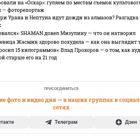
овали на «Оскар»: гуляем по местам съемок культово
я — фоторепортаж
ри Урана и Нептуна идут дожди из алмазов? Разгадка
х
евался»: SHAMAN довел Мизулину — что он натворил
 певица Жасмин здорово похудела — как она выглядит 
росил 15 килограммов»: Влад Прохоров — о том, как худе
 старше его на 21 год
ПРИСОЕДИНИТЬСЯ
е фото и видео дня — в наших группах в социа
сетях
нтакте
Телеграм
Дзен