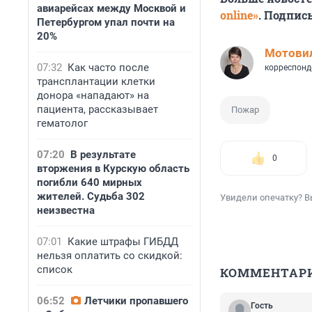
авиарейсах между Москвой и
online»
. Подпис
Петербургом упал почти на
20%
Мотови
07:32
Как часто после
корреспонд
трансплантации клетки
донора «нападают» на
пациента, рассказывает
Пожар
гематолог
07:20
В результате
0
вторжения в Курскую область
погибли 640 мирных
жителей. Судьба 302
Увидели опечатку? В
неизвестна
07:01
Какие штрафы ГИБДД
нельзя оплатить со скидкой:
список
КОММЕНТАР
06:52
Летчики пропавшего
Гость