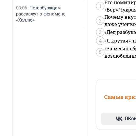
Его номинир
1
03:06
Петербуржцам
«Вор» Чухра
расскажут о феномене
Почему внут
«Халлю»
2
даже учены
3
«Дед разбуш
4
«Я крутая»:
«За месяц сб
5
возлюбленной
Самые ярки
ВКо