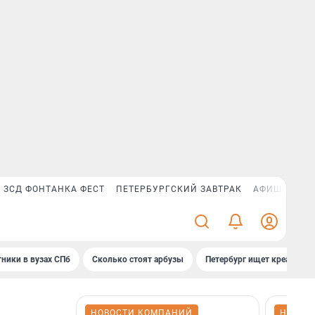
ЗСД ФОНТАНКА ФЕСТ
ПЕТЕРБУРГСКИЙ ЗАВТРАК
АФИША PLUS
ники в вузах СПб
Сколько стоят арбузы
Петербург ищет креатив
НОВОСТИ КОМПАНИЙ
НОВОС