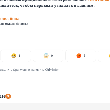
ывайтесь, чтобы первыми узнавать о важном.
лова Анна
ент отдела «Власть»
1
0
5
ыделите фрагмент и нажмите Ctrl+Enter
ИИ
3