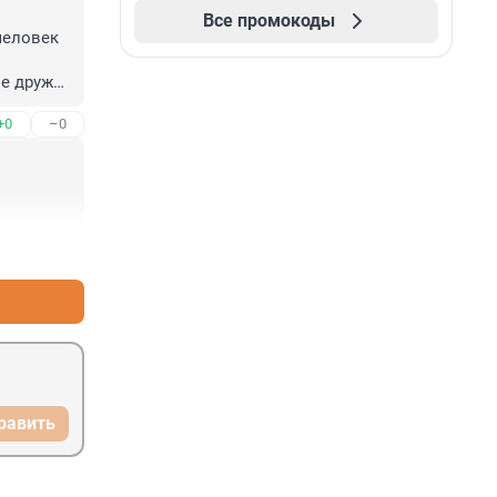
Все промокоды
еловек

е дружат 
+0
–0
+0
–0
равить