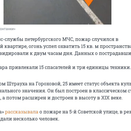
Фонтанки»
с-службы петербургского МЧС, пожар случился в
квартире, огонь успел охватить 15 кв. м пространств
видировали к двум часам дня. Данных о пострадавши
ра привлекали 15 спасателей и три единицы техники.
м Штрауха на Гороховой, 25 имеет статус объекта кул
нального значения. Он был построен в классическом с
а, а потом расширен и достроен в высоту в XIX веке.
а»
рассказывала
о пожаре на 5-й Советской улице, в ре
адали несколько человек.