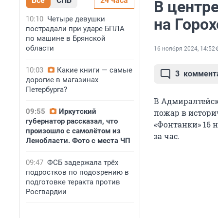
Все
СПБ
24 часа
В центре
10:10
Четыре девушки
на Горо
пострадали при ударе БПЛА
по машине в Брянской
области
16 ноября 2024, 14:52
10:03
Какие книги — самые
3
коммент
дорогие в магазинах
Петербурга?
В Адмиралтейск
09:55
Иркутский
пожар в истори
губернатор рассказал, что
«Фонтанки» 16 
произошло с самолётом из
за час.
Ленобласти. Фото с места ЧП
09:47
ФСБ задержала трёх
подростков по подозрению в
подготовке теракта против
Росгвардии