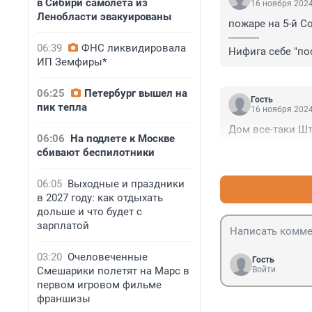
в Сибири самолета из
16 ноября 2024
Ленобласти эвакуированы
пожаре на 5-й С
-----------

06:39
ФНС ликвидировала
Нифига себе "по
ИП Земфиры*
с понятийным а
06:25
Петербург вышел на
Гость
пик тепла
16 ноября 2024
Дом все-таки Штр
06:06
На подлете к Москве
сбивают беспилотники
06:05
Выходные и праздники
в 2027 году: как отдыхать
дольше и что будет с
зарплатой
03:20
Очеловеченные
Гость
Смешарики полетят на Марс в
Войти
первом игровом фильме
франшизы