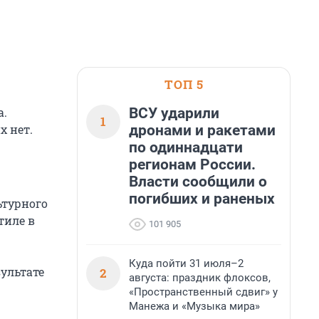
ТОП 5
ВСУ ударили
а.
1
дронами и ракетами
х нет.
по одиннадцати
регионам России.
Власти сообщили о
погибших и раненых
ьтурного
тиле в
101 905
Куда пойти 31 июля–2
зультате
2
августа: праздник флоксов,
«Пространственный сдвиг» у
Манежа и «Музыка мира»