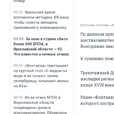
пожар
09:20
Уральские врачи
вспомнили методику XIX века,
чтобы помочь женщине,
Источник: 
читатель «
приехавшей в командировку
По данным прес
09:08
За ночь в стране сбито
шестикомнатной 
более 600 БПЛА, в
Возгорание лик
Ярославской области — 92.
Что известно о ночных атаках
К тушению пожа
09:03
«Фонтанка» приглашает
на круглый стол «С видом на
Трехэтажный До
море и не только: зачем
наследия регио
петербуржцы покупают жилье
конце XVIII век
на Юге»
Ранее «Фонтанк
08:45
Из-за атаки БПЛА в
Воронежской области
которого постр
повреждены дома и
агропредприятия. Объявлена