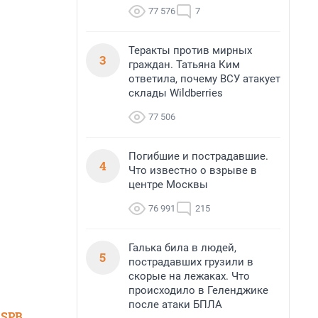
77 576
7
Теракты против мирных
3
граждан. Татьяна Ким
ответила, почему ВСУ атакует
склады Wildberries
77 506
Погибшие и пострадавшие.
4
Что известно о взрыве в
центре Москвы
76 991
215
Галька била в людей,
5
пострадавших грузили в
скорые на лежаках. Что
происходило в Геленджике
после атаки БПЛА
 SPB