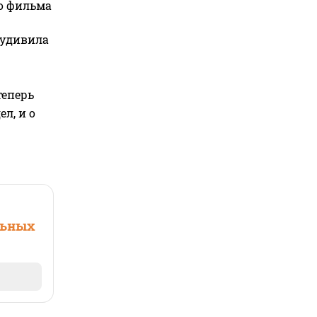
го фильма
 удивила
теперь
л, и о
льных