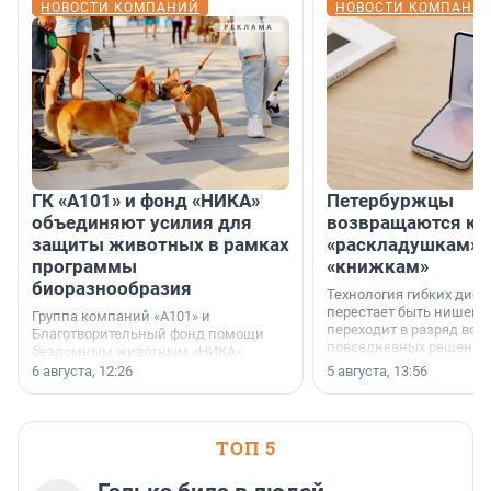
НОВОСТИ КОМПАНИЙ
НОВОСТИ КОМПАНИ
ГК «А101» и фонд «НИКА»
Петербуржцы
объединяют усилия для
возвращаются к
защиты животных в рамках
«раскладушкам» 
программы
«книжкам»
биоразнообразия
Технология гибких дисп
перестает быть нишевы
Группа компаний «А101» и
переходит в разряд вос
Благотворительный фонд помощи
повседневных решений
бездомным животным «НИКА»
заключили соглашение о
6 августа, 12:26
5 августа, 13:56
стратегическом сотрудничестве.
ТОП 5