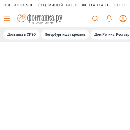
ФОНТАНКА SUP
(ОТ)ЛИЧНЫЙ ПИТЕР
ФОНТАНКА ГО
СЕРЕБР
Доставка в СИЗО
Петербург ищет креатив
Дом Репина. Реставр