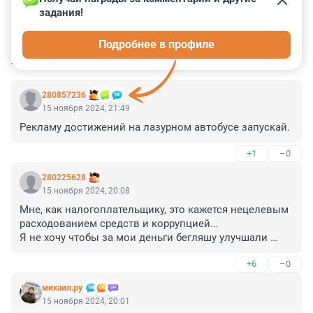
задания!
0
4
1
12
2
Подробнее в профиле
КОММЕНТАРИИ
7
280857236
15 ноября 2024, 21:49
Рекламу достижений на лазурном автобусе запускай.
+1
–0
280225628
15 ноября 2024, 20:08
Мне, как налогоплательщику, это кажется нецелевым 
расходованием средств и коррупцией...

Я не хочу чтобы за мои деньги бегляшу улучшали 
имидж. Дело это обречено на провал. Пусть он сам 
+6
–0
платит за свое лицо в телевизоре.
михаил.ру
15 ноября 2024, 20:01