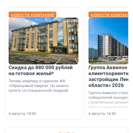
НОВОСТИ КОМПАНИЙ
НОВОСТИ КОМПАНИ
Скидка до 880 000 рублей
Группа Аквилон 
на готовое жильё*
клиентоориентир
застройщик Лени
Теперь квартиру в сданном ЖК
области» 2026
«Образцовый квартал 14» можно
купить со специальной скидкой.
Группа Аквилон стала 
победителей конкурса 
строительная организа
Ленинградской области 
номинации «Самый
6 августа, 18:00
6 августа, 16:50
клиентоориентированн
застройщик Ленинград
области».