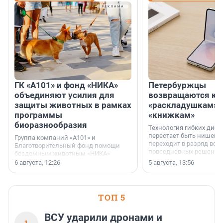
ГК «А101» и фонд «НИКА»
Петербуржцы
объединяют усилия для
возвращаются к
защиты животных в рамках
«раскладушкам» 
программы
«книжкам»
биоразнообразия
Технология гибких дисп
перестает быть нишевы
Группа компаний «А101» и
переходит в разряд вос
Благотворительный фонд помощи
повседневных решений
бездомным животным «НИКА»
заключили соглашение о
6 августа, 12:26
5 августа, 13:56
стратегическом сотрудничестве.
ТОП 5
ВСУ ударили дронами и